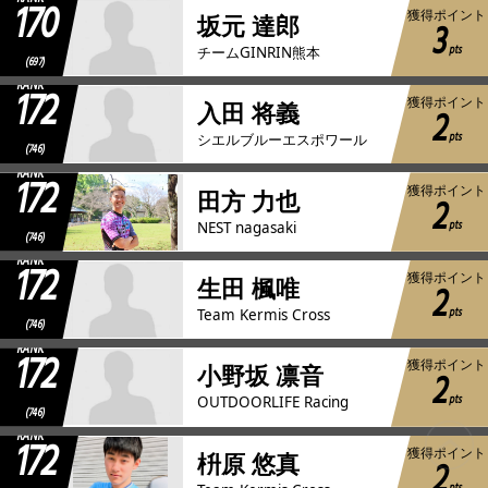
170
獲得ポイント
坂元 達郎
3
pts
チームGINRIN熊本
(697)
RANK
172
獲得ポイント
入田 将義
2
pts
シエルブルーエスポワール
(746)
RANK
172
獲得ポイント
田方 力也
2
pts
NEST nagasaki
(746)
RANK
172
獲得ポイント
生田 楓唯
2
pts
Team Kermis Cross
(746)
RANK
172
獲得ポイント
小野坂 凛音
2
pts
OUTDOORLIFE Racing
(746)
RANK
172
獲得ポイント
枡原 悠真
2
pts