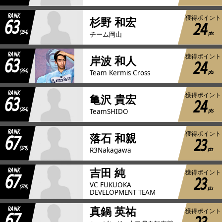
RANK
63
獲得ポイント
杉野 和宏
24
(264)
pts
チーム岡山
RANK
63
獲得ポイント
岸波 和人
24
(264)
pts
Team Kermis Cross
RANK
63
獲得ポイント
亀沢 貴宏
24
(264)
pts
TeamSHIDO
RANK
67
獲得ポイント
落石 和親
23
(278)
pts
R3Nakagawa
RANK
吉田 純
67
獲得ポイント
23
VC FUKUOKA
(278)
pts
DEVELOPMENT TEAM
RANK
真鍋 英祐
67
獲得ポイント