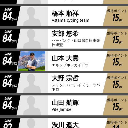
RANK
84
獲得ポイント
橋本 順祥
15
(360)
pts
Astama cycling team
RANK
安部 悠希
84
獲得ポイント
15
セービング・山口県自転車競
(360)
pts
技連盟
RANK
84
獲得ポイント
山本 大貴
15
(360)
pts
エキップホッカイドウ
RANK
大野 宗哲
84
獲得ポイント
15
スミタ・パールイズミ・ラバ
(360)
pts
ネロ
RANK
84
獲得ポイント
山田 航輝
15
(360)
pts
Vite Jambe
RANK
獲得ポイント
渋川 遥大