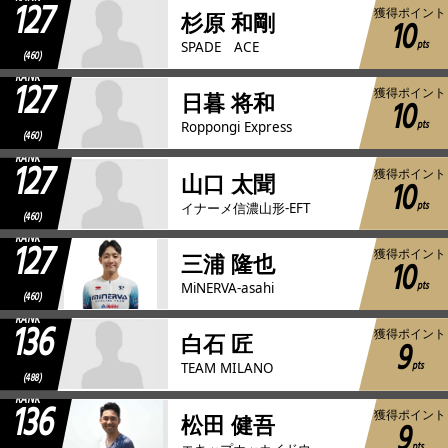
127
獲得ポイント
杉原 和剛
10
pts
SPADE ACE
(460)
RANK
127
獲得ポイント
日暮 将和
10
pts
Roppongi Express
(460)
RANK
127
獲得ポイント
山口 太聞
10
pts
イナーメ信濃山形-EFT
(460)
RANK
127
獲得ポイント
三浦 隆也
10
pts
MiNERVA-asahi
(460)
RANK
136
獲得ポイント
白石 匠
9
pts
TEAM MILANO
(488)
RANK
136
獲得ポイント
松田 健吾
9
pts