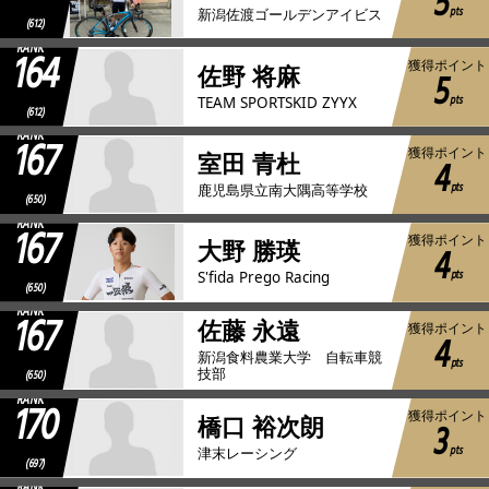
5
pts
新潟佐渡ゴールデンアイビス
(612)
RANK
164
獲得ポイント
佐野 将麻
5
pts
TEAM SPORTSKID ZYYX
(612)
RANK
167
獲得ポイント
室田 青杜
4
pts
鹿児島県立南大隅高等学校
(650)
RANK
167
獲得ポイント
大野 勝瑛
4
pts
S'fida Prego Racing
(650)
RANK
167
佐藤 永遠
獲得ポイント
4
新潟食料農業大学 自転車競
pts
技部
(650)
RANK
170
獲得ポイント
橋口 裕次朗
3
pts
津末レーシング
(697)
RANK