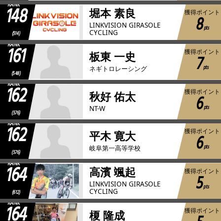
RANK
148
堀本 素良
獲得ポイント
8
LINKVISION GIRASOLE
pts
CYCLING
(514)
RANK
161
獲得ポイント
板東 一史
7
pts
ネギトロレーシング
(548)
RANK
162
獲得ポイント
秋好 佑太
6
pts
NT-W
(576)
RANK
162
獲得ポイント
平木 寛大
6
pts
岐阜第一高等学校
(576)
RANK
164
高濱 颯起
獲得ポイント
5
LINKVISION GIRASOLE
pts
CYCLING
(612)
RANK
164
獲得ポイント
榎 隆成