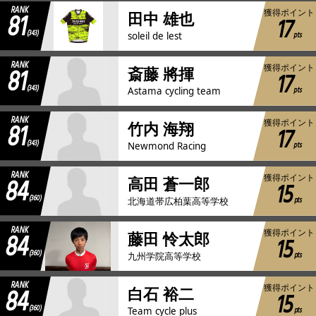
RANK
81
獲得ポイント
田中 雄也
17
(343)
pts
soleil de lest
RANK
81
獲得ポイント
斎藤 將揮
17
(343)
pts
Astama cycling team
RANK
81
獲得ポイント
竹内 海翔
17
(343)
pts
Newmond Racing
RANK
84
獲得ポイント
高田 蒼一郎
15
(360)
pts
北海道帯広柏葉高等学校
RANK
84
獲得ポイント
藤田 怜太郎
15
(360)
pts
九州学院高等学校
RANK
84
獲得ポイント
白石 裕二
15
(360)
pts
Team cycle plus