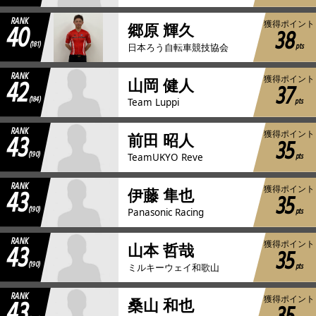
RANK
40
獲得ポイント
郷原 輝久
38
(181)
pts
日本ろう自転車競技協会
RANK
42
獲得ポイント
山岡 健人
37
(184)
pts
Team Luppi
RANK
43
獲得ポイント
前田 昭人
35
(190)
pts
TeamUKYO Reve
RANK
43
獲得ポイント
伊藤 隼也
35
(190)
pts
Panasonic Racing
RANK
43
獲得ポイント
山本 哲哉
35
(190)
pts
ミルキーウェイ和歌山
RANK
43
獲得ポイント
桑山 和也