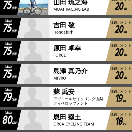
75
山田 琉之海
20
(313)
pts
MOAT RACING LAB
RANK
75
獲得ポイント
吉田 敬
20
(313)
pts
Honda栃木
RANK
75
獲得ポイント
原田 卓幸
20
(313)
pts
FORCE
RANK
75
獲得ポイント
島津 真乃介
20
(313)
pts
MIVRO
RANK
蘇 禹安
79
獲得ポイント
19
アヴニールサイクリング山梨
(333)
pts
ディベロップメント
RANK
80
獲得ポイント
恩田 塁土
18
(339)
pts
ORCA CYCLING TEAM