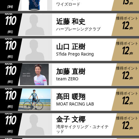
13
pts
ワイズロード
(396)
RANK
110
獲得ポイント
近藤 和史
12
pts
ハープレーシングクラブ
(415)
RANK
110
獲得ポイント
山口 正樹
12
pts
S'fida Prego Racing
(415)
RANK
110
獲得ポイント
加藤 直樹
12
pts
team ZERO
(415)
RANK
110
獲得ポイント
髙田 暖翔
12
pts
MOAT RACING LAB
(415)
RANK
110
金子 文椰
獲得ポイント
12
湾岸サイクリング・ユナイテ
pts
ッド
(415)
RANK