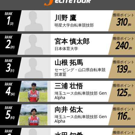
JBCF ROAD SERIESとは
RANK
1
獲得ポイント
川野 鷹
310
(21)
pts
明星大学自転車競技部
RANK
2
獲得ポイント
宮本 慎太郎
240
(29)
pts
日本体育大学
RANK
山根 拓馬
3
獲得ポイント
139
セービング・山口県自転車競
(51)
pts
技連盟
RANK
三浦 壮悟
4
獲得ポイント
125
埼玉ユース自転車競技部 Gen
(56)
pts
Alpha
RANK
向井 佑太
5
獲得ポイント
116
埼玉ユース自転車競技部 Gen
(60)
pts
Alpha
RANK
獲得ポイント