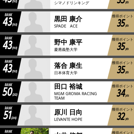
35
(190)
pts
シマノドリンキング
RANK
43
獲得ポイント
黒田 康介
35
(190)
pts
SPADE ACE
RANK
43
獲得ポイント
野中 康平
35
(190)
pts
慶應義塾大学
RANK
43
獲得ポイント
落合 康生
35
(190)
pts
日本体育大学
RANK
田口 裕城
50
獲得ポイント
34
MGM GROMA RACING
(202)
pts
TEAM
RANK
51
獲得ポイント
原川 日向
32
(206)
pts
LEVANTE HOPE
RANK
獲得ポイント