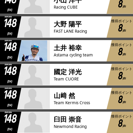
148
8
pts
Racing CUBE
(514)
RANK
148
獲得ポイント
大野 陽平
8
pts
FAST LANE Racing
(514)
RANK
148
獲得ポイント
土井 裕幸
8
pts
Astama cycling team
(514)
RANK
148
獲得ポイント
國定 洋光
8
pts
Team CUORE
(514)
RANK
148
獲得ポイント
山﨑 然
8
pts
Team Kermis Cross
(514)
RANK
148
獲得ポイント
臼田 崇音
8
pts
Newmond Racing
(514)