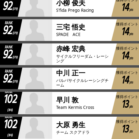
92
小柳 俊夫
14
(379)
pts
S'fida Prego Racing
RANK
92
獲得ポイント
三宅 悟史
14
(379)
pts
SPADE ACE
RANK
赤峰 宏典
92
獲得ポイント
14
サイクルフリーダム・レーシ
(379)
pts
ング
RANK
中川 正一
92
獲得ポイント
14
バルバサイクルレーシングチ
(379)
pts
ーム
RANK
102
獲得ポイント
早川 敦
13
pts
Team Kermis Cross
(396)
RANK
102
獲得ポイント
大原 勇生
13
pts
チーム スクアドラ
(396)