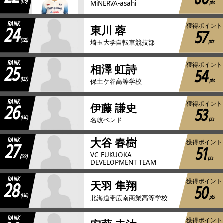
(116)
pts
MiNERVA-asahi
RANK
24
獲得ポイント
東川 蓉
57
(122)
pts
埼玉大学自転車競技部
RANK
25
獲得ポイント
相澤 虹詩
54
(127)
pts
保土ケ谷高等学校
RANK
26
獲得ポイント
伊藤 謙史
53
(130)
pts
名岐ベンド
RANK
大谷 春樹
27
獲得ポイント
51
VC FUKUOKA
(133)
pts
DEVELOPMENT TEAM
RANK
28
獲得ポイント
天羽 隼翔
50
(136)
pts
北海道帯広南商業高等学校
RANK
獲得ポイント