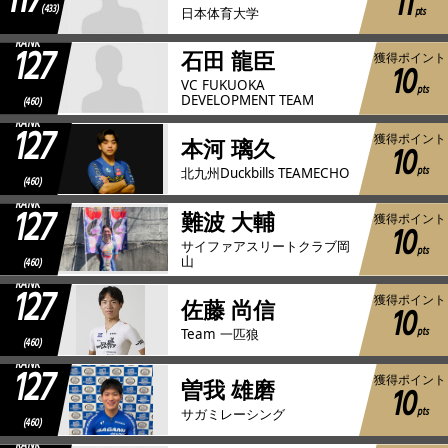
117
11
(433)
pts
日本体育大学
RANK
127
石田 龍臣
獲得ポイント
10
VC FUKUOKA
pts
DEVELOPMENT TEAM
(460)
RANK
127
獲得ポイント
本河 璃久
10
pts
北九州Duckbills TEAMECHO
(460)
RANK
127
難波 大輔
獲得ポイント
10
サイファアスリートクラブ岡
pts
山
(460)
RANK
127
獲得ポイント
佐藤 尚信
10
pts
Team 一匹狼
(460)
RANK
127
獲得ポイント
曽我 雄磨
10
pts
サガミレーシング
(460)
RANK