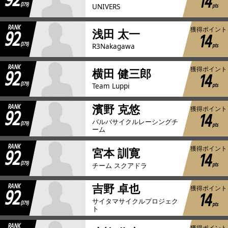
92
14
(379)
pts
UNIVERS
RANK
92
獲得ポイント
浅田 太一
14
(379)
pts
R3Nakagawa
RANK
92
獲得ポイント
横田 健三郎
14
(379)
pts
Team Luppi
RANK
濱野 克悠
92
獲得ポイント
14
バルバサイクルレーシングチ
(379)
pts
ーム
RANK
92
獲得ポイント
宮本 訓寛
14
(379)
pts
チーム スクアドラ
RANK
吉野 卓也
92
獲得ポイント
14
サイタマサイクルプロジェク
(379)
pts
ト
RANK
獲得ポイント