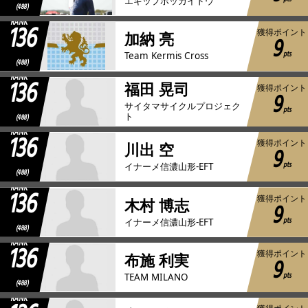
エキップホッカイドウ
(488)
RANK
136
獲得ポイント
加納 亮
9
pts
Team Kermis Cross
(488)
RANK
136
福田 晃司
獲得ポイント
9
サイタマサイクルプロジェク
pts
ト
(488)
RANK
136
獲得ポイント
川出 空
9
pts
イナーメ信濃山形-EFT
(488)
RANK
136
獲得ポイント
木村 博志
9
pts
イナーメ信濃山形-EFT
(488)
RANK
136
獲得ポイント
布施 利実
9
pts
TEAM MILANO
(488)
RANK