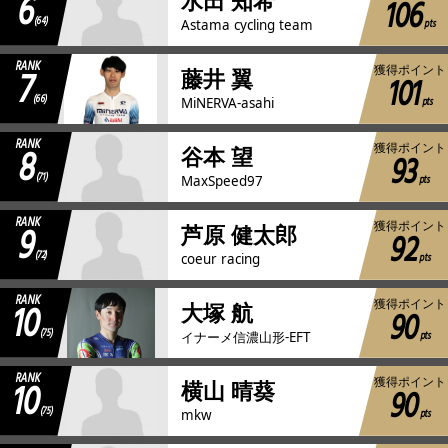
6
水田 知希
106
(64)
pts
Astama cycling team
RANK
7
獲得ポイント
藤井 翼
101
(66)
pts
MiNERVA-asahi
RANK
8
獲得ポイント
谷本 望
93
(71)
pts
MaxSpeed97
RANK
9
獲得ポイント
芦原 健太郎
92
(72)
pts
coeur racing
RANK
10
獲得ポイント
大塚 航
90
(75)
pts
イナーメ信濃山形-EFT
RANK
10
獲得ポイント
横山 晴葵
90
(75)
pts
mkw