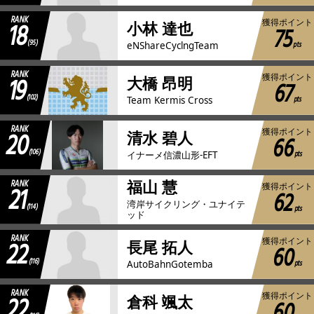
RANK
18
獲得ポイント
小林 達也
75
(95)
pts
eNShareCyclngTeam
RANK
19
獲得ポイント
大橋 昂明
67
(102)
pts
Team Kermis Cross
RANK
20
獲得ポイント
清水 碧人
66
(106)
pts
イナーメ信濃山形-EFT
RANK
福山 慧
21
獲得ポイント
62
湾岸サイクリング・ユナイテ
(114)
pts
ッド
RANK
22
獲得ポイント
長尾 拓人
60
(116)
pts
AutoBahnGotemba
RANK
22
獲得ポイント
倉科 颯太
60