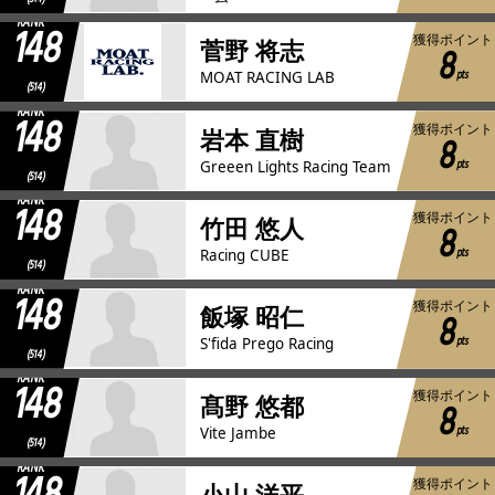
RANK
148
獲得ポイント
菅野 将志
8
pts
MOAT RACING LAB
(514)
RANK
148
獲得ポイント
岩本 直樹
8
pts
Greeen Lights Racing Team
(514)
RANK
148
獲得ポイント
竹田 悠人
8
pts
Racing CUBE
(514)
RANK
148
獲得ポイント
飯塚 昭仁
8
pts
S'fida Prego Racing
(514)
RANK
148
獲得ポイント
髙野 悠都
8
pts
Vite Jambe
(514)
RANK
獲得ポイント
小山 洋平