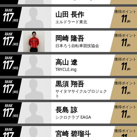
RANK
117
獲得ポイント
山田 長作
11
(433)
pts
エルドラード東北
RANK
117
獲得ポイント
岡崎 隆吾
11
(433)
pts
日本ろう自転車競技協会
RANK
117
獲得ポイント
高山 遼
11
(433)
pts
TRYCLE.ing
RANK
黒須 翔吾
117
獲得ポイント
11
サイタマサイクルプロジェク
(433)
pts
ト
RANK
117
獲得ポイント
長島 諒
11
(433)
pts
シクロクラブ EAGA
RANK
獲得ポイント
宮崎 碧瑠斗