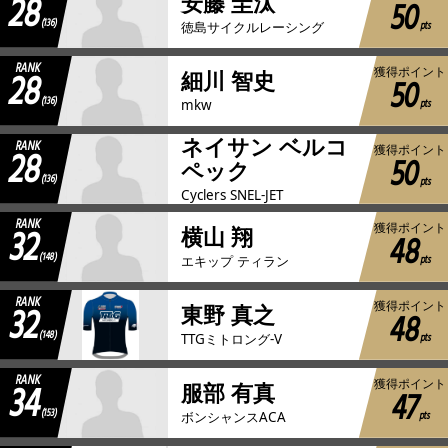
28
安藤 圭汰
50
(136)
pts
徳島サイクルレーシング
RANK
28
獲得ポイント
細川 智史
50
(136)
pts
mkw
ネイサン ベルコ
RANK
28
獲得ポイント
50
ペック
(136)
pts
Cyclers SNEL-JET
RANK
32
獲得ポイント
横山 翔
48
(148)
pts
エキップ ティラン
RANK
32
獲得ポイント
東野 真之
48
(148)
pts
TTGミトロング-V
RANK
34
獲得ポイント
服部 有真
47
(153)
pts
ボンシャンスACA