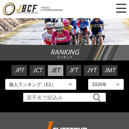
×
一般社団法人
全日本実業団自転車競技連盟
ニュース
レース日程
RANKING
ランキング
ランキング
レース結果
JPT
JCT
JET
JFT
JYT
JMT
チーム・選手
競技ガイド
加盟・登録
エントリー