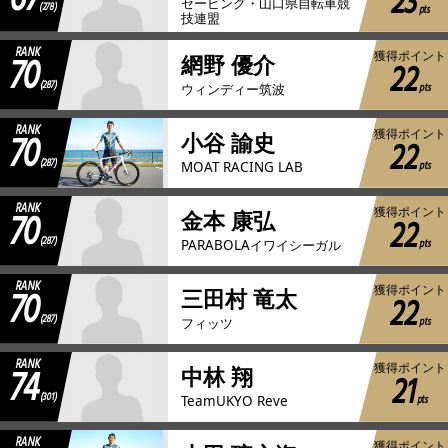
23
セービング・山口県自転車競
(278)
pts
技連盟
RANK
70
獲得ポイント
網野 優介
22
(287)
pts
ウィンディー筑波
RANK
70
獲得ポイント
小谷 諭史
22
(287)
pts
MOAT RACING LAB
RANK
70
獲得ポイント
金本 康弘
22
(287)
pts
PARABOLAイワイシーガル
RANK
70
獲得ポイント
三田村 竜太
22
(287)
pts
フィッツ
RANK
74
獲得ポイント
中林 翔
21
(301)
pts
TeamUKYO Reve
RANK
獲得ポイント