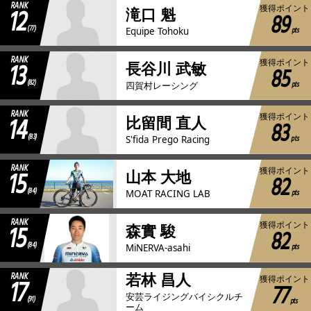
RANK
12
獲得ポイント
滝口 魁
89
(77)
pts
Equipe Tohoku
RANK
13
獲得ポイント
長谷川 武敏
85
(82)
pts
四賀村レーシング
RANK
14
獲得ポイント
比留間 直人
83
(83)
pts
S'fida Prego Racing
RANK
15
獲得ポイント
山本 大地
82
(84)
pts
MOAT RACING LAB
RANK
15
獲得ポイント
森實 駿
82
(84)
pts
MiNERVA-asahi
RANK
若林 昌人
17
獲得ポイント
77
安芸ライジングバイシクルチ
(91)
pts
ーム