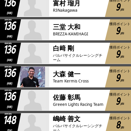
136
獲得ポイント
富村 瑠月
9
pts
R3Nakagawa
(488)
RANK
136
獲得ポイント
三堂 大和
9
pts
BREZZA-KAMIHAGI
(488)
RANK
136
白﨑 剛
獲得ポイント
9
バルバサイクルレーシングチ
pts
ーム
(488)
RANK
136
獲得ポイント
大森 健一
9
pts
Team Kermis Cross
(488)
RANK
136
獲得ポイント
佐藤 彰馬
9
pts
Greeen Lights Racing Team
(488)
RANK
148
嶋崎 善文
獲得ポイント
8
バルバサイクルレーシングチ
pts
ーム
(514)