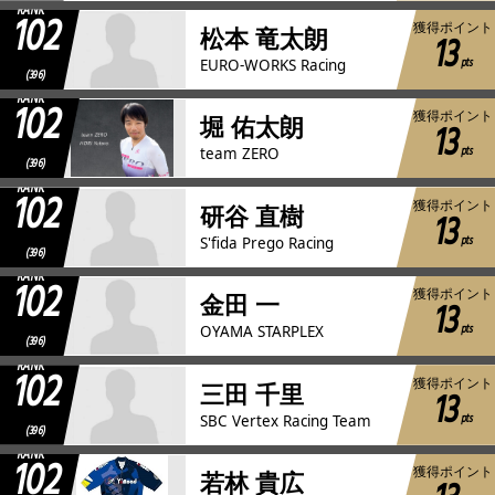
RANK
102
獲得ポイント
松本 竜太朗
13
pts
EURO-WORKS Racing
(396)
RANK
102
獲得ポイント
堀 佑太朗
13
pts
team ZERO
(396)
RANK
102
獲得ポイント
研谷 直樹
13
pts
S'fida Prego Racing
(396)
RANK
102
獲得ポイント
金田 一
13
pts
OYAMA STARPLEX
(396)
RANK
102
獲得ポイント
三田 千里
13
pts
SBC Vertex Racing Team
(396)
RANK
102
獲得ポイント
若林 貴広