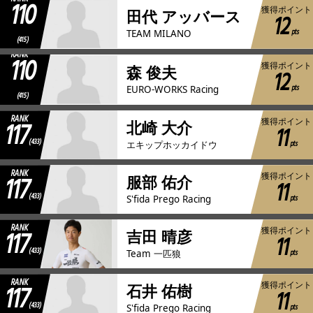
110
獲得ポイント
田代 アッバース
12
pts
TEAM MILANO
(415)
RANK
110
獲得ポイント
森 俊夫
12
pts
EURO-WORKS Racing
(415)
RANK
117
獲得ポイント
北崎 大介
11
(433)
pts
エキップホッカイドウ
RANK
117
獲得ポイント
服部 佑介
11
(433)
pts
S'fida Prego Racing
RANK
117
獲得ポイント
吉田 晴彦
11
(433)
pts
Team 一匹狼
RANK
117
獲得ポイント
石井 佑樹
11
(433)
pts
S'fida Prego Racing