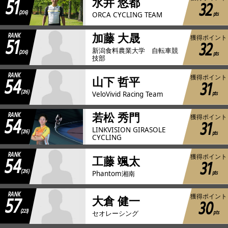
51
水井 悠都
32
(206)
pts
ORCA CYCLING TEAM
RANK
加藤 大晟
51
獲得ポイント
32
新潟食料農業大学 自転車競
(206)
pts
技部
RANK
54
獲得ポイント
山下 哲平
31
(216)
pts
VeloVivid Racing Team
RANK
若松 秀門
54
獲得ポイント
31
LINKVISION GIRASOLE
(216)
pts
CYCLING
RANK
54
獲得ポイント
工藤 颯太
31
(216)
pts
Phantom湘南
RANK
57
獲得ポイント
大倉 健一
30
(223)
pts
セオレーシング