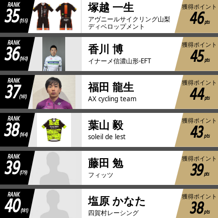
RANK
塚越 一生
35
獲得ポイント
46
アヴニールサイクリング山梨
(155)
pts
ディベロップメント
RANK
36
獲得ポイント
香川 博
45
(160)
pts
イナーメ信濃山形-EFT
RANK
37
獲得ポイント
福田 龍生
44
(161)
pts
AX cycling team
RANK
38
獲得ポイント
葉山 毅
43
(164)
pts
soleil de lest
RANK
39
獲得ポイント
藤田 勉
39
(179)
pts
フィッツ
RANK
40
獲得ポイント
塩原 かなた
38
(181)
pts
四賀村レーシング