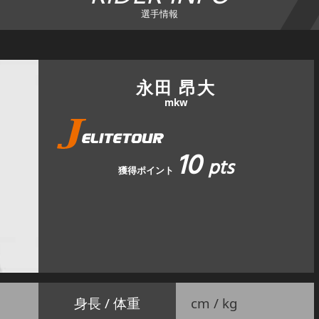
選手情報
永田 昂大
mkw
10
pts
獲得ポイント
身長 / 体重
cm / kg