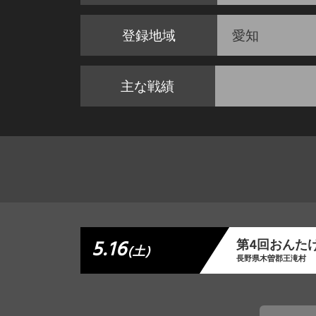
登録地域
愛知
主な戦績
5.16
第4回おんた
(土)
長野県木曽郡王滝村