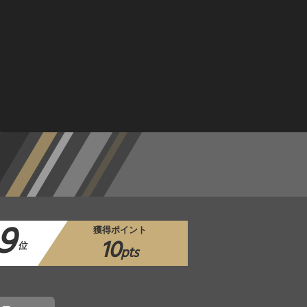
9
獲得ポイント
10
位
pts