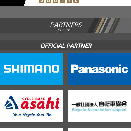
E1
E2
E3
F
Y
M
PARTNERS
パートナー
OFFICIAL PARTNER