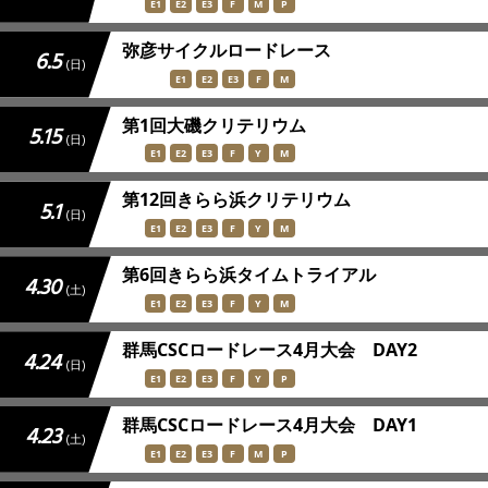
E1
E2
E3
F
M
P
弥彦サイクルロードレース
6.5
(日)
E1
E2
E3
F
M
第1回大磯クリテリウム
5.15
(日)
E1
E2
E3
F
Y
M
第12回きらら浜クリテリウム
5.1
(日)
E1
E2
E3
F
Y
M
第6回きらら浜タイムトライアル
4.30
(土)
E1
E2
E3
F
Y
M
群馬CSCロードレース4月大会 DAY2
4.24
(日)
E1
E2
E3
F
Y
P
群馬CSCロードレース4月大会 DAY1
4.23
(土)
E1
E2
E3
F
M
P