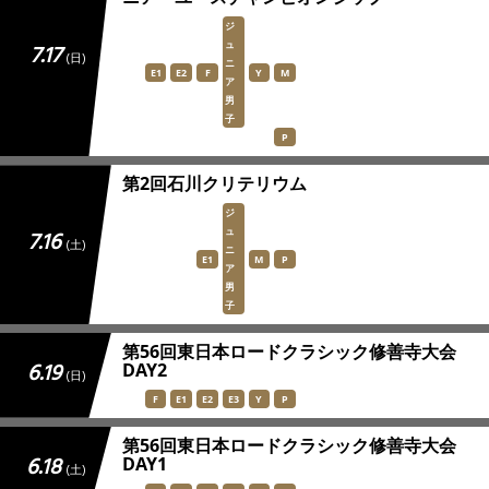
ジ
ュ
7.17
(日)
ニ
E1
E2
F
Y
M
ア
男
子
P
第2回石川クリテリウム
ジ
ュ
7.16
(土)
ニ
E1
M
P
ア
男
子
第56回東日本ロードクラシック修善寺大会
6.19
DAY2
(日)
F
E1
E2
E3
Y
P
第56回東日本ロードクラシック修善寺大会
6.18
DAY1
(土)