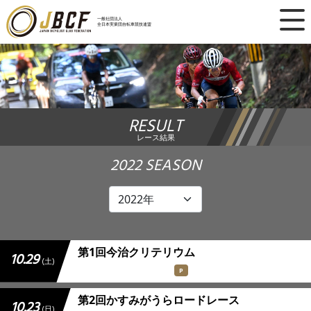
×
一般社団法人
全日本実業団自転車競技連盟
ニュース
レース日程
RESULT
ランキング
レース結果
レース結果
2022 SEASON
チーム・選手
競技ガイド
第1回今治クリテリウム
10.29
(土)
加盟・登録
P
第2回かすみがうらロードレース
10.23
エントリー
(日)