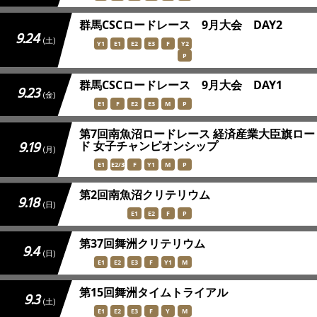
群馬CSCロードレース 9月大会 DAY2
9.24
(土)
Y1
E1
E2
E3
F
Y2
P
群馬CSCロードレース 9月大会 DAY1
9.23
(金)
E1
F
E2
E3
M
P
第7回南魚沼ロードレース 経済産業大臣旗ロー
9.19
ド 女子チャンピオンシップ
(月)
E1
E2/3
F
Y1
M
P
第2回南魚沼クリテリウム
9.18
(日)
E1
E2
F
P
第37回舞洲クリテリウム
9.4
(日)
E1
E2
E3
F
Y1
M
第15回舞洲タイムトライアル
9.3
(土)
E1
E2
E3
F
Y
M