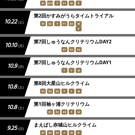
E1
E2/3
F
Y1
M
P
JBCF ROAD SERIESとは
第2回かすみがうらタイムトライアル
10.22
(土)
E1
E2
F
Y1
E3
M
P
第7回しゅうなんクリテリウムDAY2
10.10
(月)
E1
E2
E3
第7回しゅうなんクリテリウムDAY1
10.9
(日)
F
Y
M
第8回大星山ヒルクライム
10.8
(土)
E1
E2
E3
F
Y
M
第1回袖ヶ浦クリテリウム
10.8
(土)
E1
E2
E3
F
M
まえばし赤城山ヒルクライム
9.25
(日)
E1
E2
E3
F
Ｍ
P