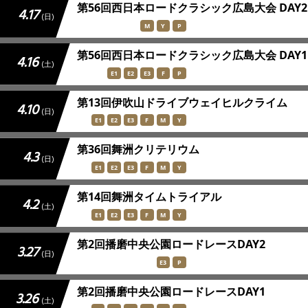
第56回西日本ロードクラシック広島大会 DAY2
4.17
(日)
M
Y
P
第56回西日本ロードクラシック広島大会 DAY1
4.16
(土)
E1
E2
E3
F
P
第13回伊吹山ドライブウェイヒルクライム
4.10
(日)
E1
E2
E3
F
M
Y
第36回舞洲クリテリウム
4.3
(日)
E1
E2
E3
F
M
Y
第14回舞洲タイムトライアル
4.2
(土)
E1
E2
E3
F
M
Y
第2回播磨中央公園ロードレースDAY2
3.27
(日)
E3
P
第2回播磨中央公園ロードレースDAY1
3.26
(土)