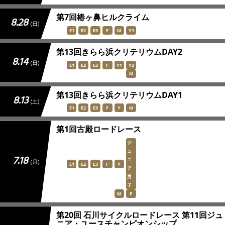
第7回椿ヶ鼻ヒルクライム
8.28
(日)
E1
E2
E3
F
M
Y1
第13回きらら浜クリテリウムDAY2
8.14
(日)
E1
E2
E3
F
Y1
Y2
M
第13回きらら浜クリテリウムDAY1
8.13
(土)
E1
E2
E3
F
Y
M
第1回古殿ロードレース
ジ
ュ
7.18
ニ
(月)
E1
E2
E3
F
Y
ア
男
子
M
P
第20回 石川サイクルロードレース 第11回ジュ
ニア・ユースチャンピオンシップ