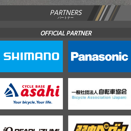
PARTNERS
JBCF ROAD SERIESとは
パートナー
OFFICIAL PARTNER