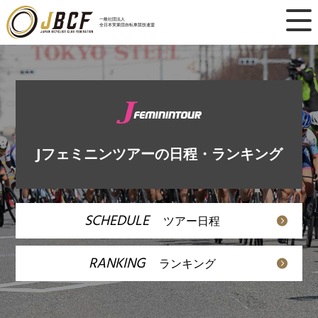
×
一般社団法人
全日本実業団自転車競技連盟
ニュース
レース日程
ランキング
Jフェミニンツアーの日程・ランキング
レース結果
チーム・選手
SCHEDULE
ツアー日程
競技ガイド
RANKING
ランキング
加盟・登録
エントリー