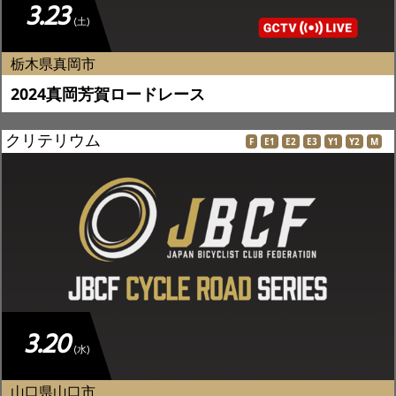
3.23
(土)
栃木県真岡市
2024真岡芳賀ロードレース
クリテリウム
F
E1
E2
E3
Y1
Y2
M
3.20
(水)
山口県山口市