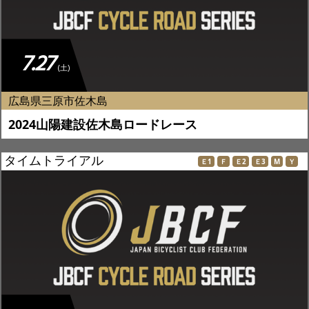
7.27
(土)
広島県三原市佐木島
2024山陽建設佐木島ロードレース
タイムトライアル
Ｅ1
Ｆ
Ｅ2
Ｅ3
M
Ｙ