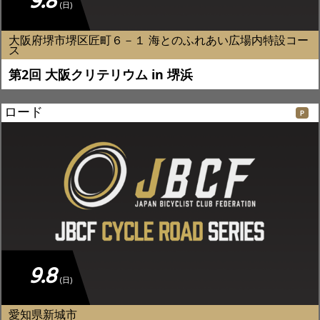
9.8
(日)
大阪府堺市堺区匠町６－１ 海とのふれあい広場内特設コー
ス
第2回 大阪クリテリウム in 堺浜
ロード
Ｐ
9.8
(日)
愛知県新城市