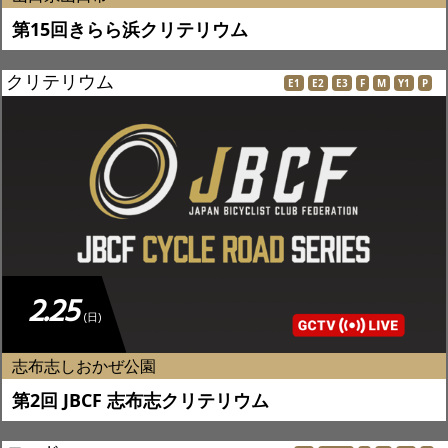
第15回きらら浜クリテリウム
クリテリウム
E1
E2
E3
F
M
Y1
P
2.25
(日)
志布志しおかぜ公園
第2回 JBCF 志布志クリテリウム