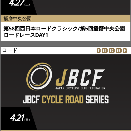
4.27
(土)
播磨中央公園
第58回西日本ロードクラシック/第5回播磨中央公園
ロードレースDAY1
ロード
F
E1
E2
E3
P
4.21
(日)