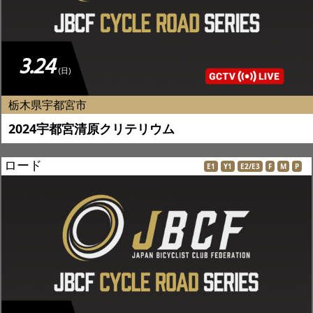
3.24
(日)
栃木県宇都宮市
2024宇都宮清原クリテリウム
ロード
E1
Y1
E2/E3
F
M
P