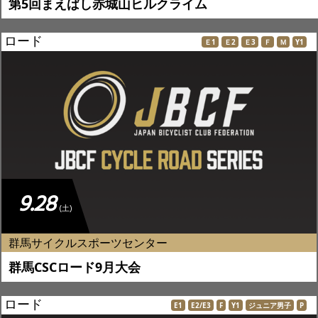
第5回まえばし赤城山ヒルクライム
ロード
Ｅ1
Ｅ2
Ｅ3
Ｆ
Ｍ
Y1
9.28
(土)
群馬サイクルスポーツセンター
群馬CSCロード9月大会
ロード
E1
E2/E3
F
Y1
ジュニア男子
P