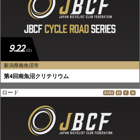
9.22
(日)
新潟県南魚沼市
第4回南魚沼クリテリウム
ロード
E1/E2
E3
Ｆ
Ｍ