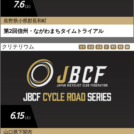
7.6
(土)
長野県小県郡長和町
第2回信州・ながわまちタイムトライアル
クリテリウム
Ｅ1
Ｅ2
Ｅ3
Ｆ
Y1
Y2
M
6.15
(土)
山口県下関市