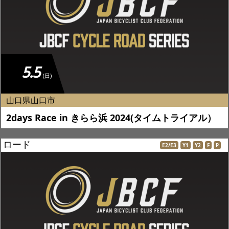
5.5
(日)
山口県山口市
2days Race in きらら浜 2024(タイムトライアル）
ロード
E2/E3
Y1
Y2
F
P