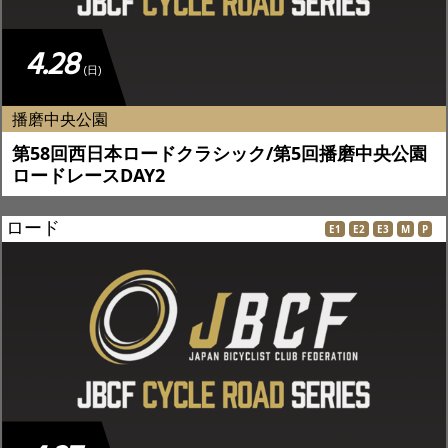
4.28
(日)
播磨中央公園
第58回西日本ロードクラシック/第5回播磨中央公園
ロードレースDAY2
ロード
E1
E2
E3
M
P