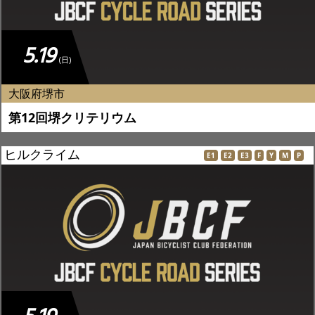
5.19
(日)
大阪府堺市
第12回堺クリテリウム
ヒルクライム
E1
E2
E3
F
Y
M
P