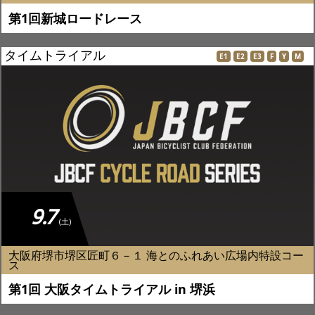
第1回新城ロードレース
タイムトライアル
E1
E2
E3
F
Y
M
9.7
(土)
大阪府堺市堺区匠町６－１ 海とのふれあい広場内特設コー
ス
第1回 大阪タイムトライアル in 堺浜