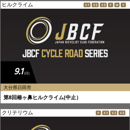
ヒルクライム
Ｅ1
Ｅ2
Ｅ3
Ｆ
Ｍ
Ｙ
9.1
(日)
大分県日田市
第8回椿ヶ鼻ヒルクライム(中止）
クリテリウム
Ｐ
Ｅ1
Ｅ2
Ｅ3