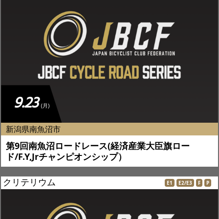
9.23
(月)
新潟県南魚沼市
第9回南魚沼ロードレース(経済産業大臣旗ロー
ド/F.Y,Jrチャンピオンシップ）
クリテリウム
E1
E2/E3
F
P