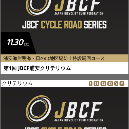
JBCF ROAD SERIESとは
11.30
(土)
浦安海岸明海・日の出地区堤防上特設周回コース
第1回 JBCF浦安クリテリウム
クリテリウム
F
E1
E2
E3
Y
M