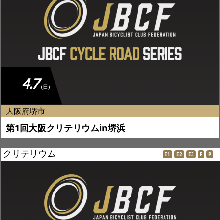
4.7
(日)
大阪府堺市
第1回大阪クリテリウムin堺浜
クリテリウム
E1
E2
E3
F
P