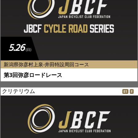
5.26
(日)
新潟県弥彦村上泉-井田特設周回コース
第3回弥彦ロードレース
クリテリウム
E1
F