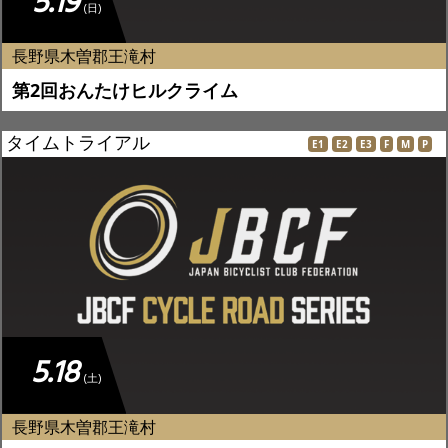
5.19
(日)
長野県木曽郡王滝村
第2回おんたけヒルクライム
タイムトライアル
E1
E2
E3
F
M
P
5.18
(土)
長野県木曽郡王滝村