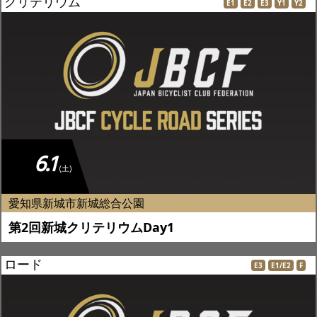
クリテリウム
E1
E2
E3
Y1
Y2
6.1
(土)
愛知県新城市新城総合公園
第2回新城クリテリウムDay1
ロード
E3
E1/E2
F