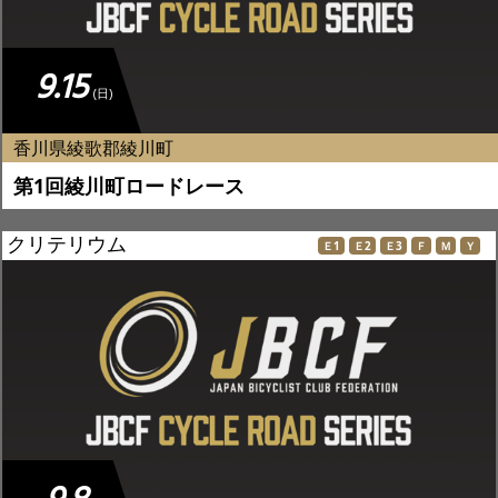
9.15
(日)
香川県綾歌郡綾川町
第1回綾川町ロードレース
クリテリウム
Ｅ1
Ｅ2
Ｅ3
Ｆ
Ｍ
Ｙ