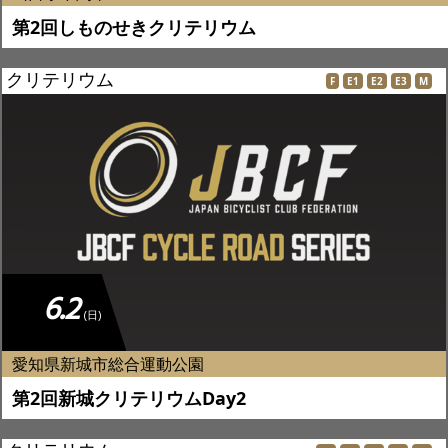
第2回しものせきクリテリウム
クリテリウム
F
E1
E2
E3
M
6.2
(日)
愛知県新城市総合運動公園
第2回新城クリテリウムDay2