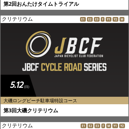
第2回おんたけタイムトライアル
クリテリウム
E1
E2
E3
F
Y1
Y2
M
5.12
(日)
大磯ロングビーチ駐車場特設コース
第3回大磯クリテリウム
クリテリウム
E1
E2
E3
F
M
Y1
Y2