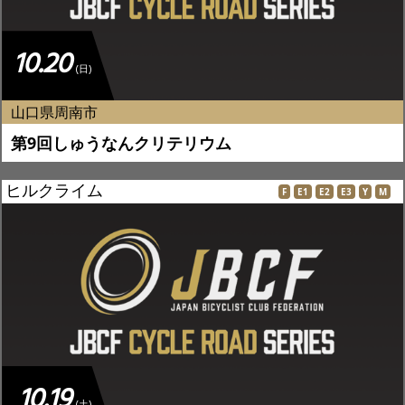
10.20
(日)
山口県周南市
第9回しゅうなんクリテリウム
ヒルクライム
F
E1
E2
E3
Y
M
10.19
(土)