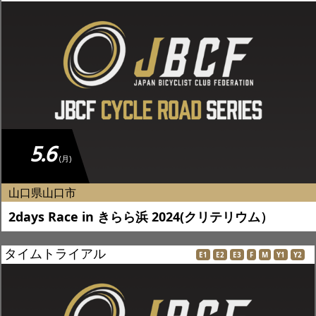
5.6
(月)
山口県山口市
2days Race in きらら浜 2024(クリテリウム）
タイムトライアル
E1
E2
E3
F
M
Y1
Y2