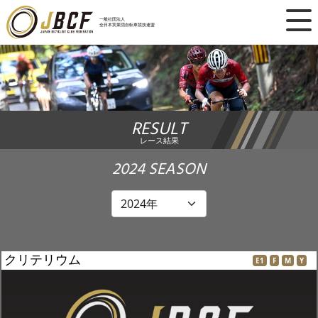
×
一般社団法人
全日本実業団自転車競技連盟
ニュース
レース日程
RESULT
ランキング
レース結果
レース結果
2024 SEASON
チーム・選手
競技ガイド
クリテリウム
E1
F
M
Y
加盟・登録
エントリー