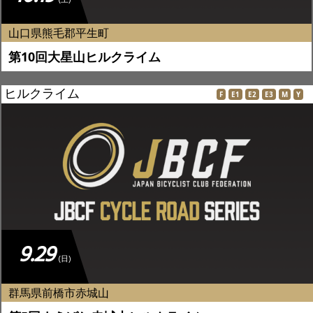
山口県熊毛郡平生町
第10回大星山ヒルクライム
ヒルクライム
F
E1
E2
E3
M
Y
9.29
(日)
群馬県前橋市赤城山