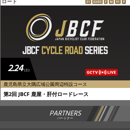
ロード
E1
E2/E3
F
M
Y1
P
2.24
(土)
鹿児島県立大隅広域公園周辺特設コース
第2回 JBCF 鹿屋・肝付ロードレース
PARTNERS
パートナー