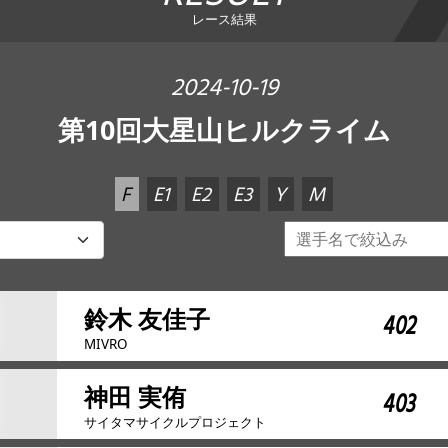
レース結果
2024-10-19
第10回大星山ヒルクライム
F
E1
E2
E3
Y
M
鈴木 友佳子
402
MIVRO
神田 実侑
403
サイタマサイクルプロジェクト