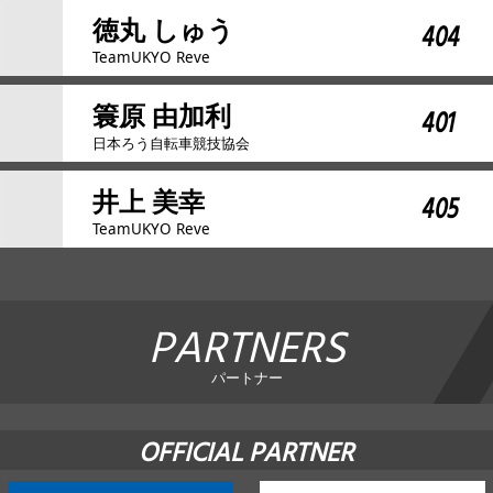
徳丸 しゅう
404
TeamUKYO Reve
簑原 由加利
401
日本ろう自転車競技協会
井上 美幸
405
TeamUKYO Reve
PARTNERS
パートナー
OFFICIAL PARTNER