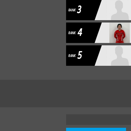
3
RANK
4
RANK
5
RANK