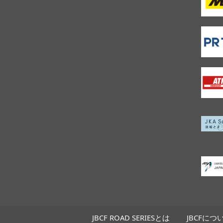
JBCF ROAD SERIESとは
JBCFにつ