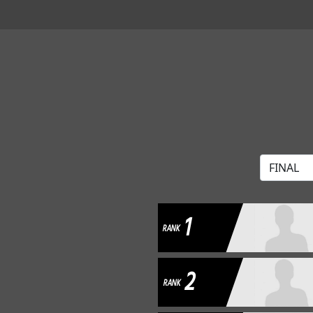
1
RANK
2
RANK