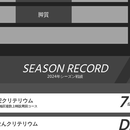
脚質
SEASON RECORD
2024年シーズン戦績
7
F浦安クリテリウム
地区堤防上特設周回コース
D
なんクリテリウム