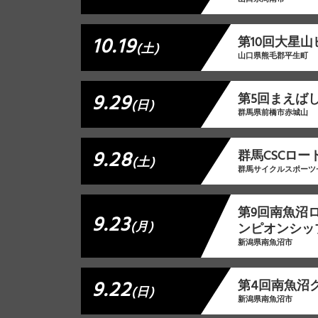
10.19
第10回大星
(土)
山口県熊毛郡平生町
9.29
第5回まえば
(日)
群馬県前橋市赤城山
9.28
群馬CSCロー
(土)
群馬サイクルスポーツ
第9回南魚沼ロ
9.23
(月)
ンピオンシッ
新潟県南魚沼市
9.22
第4回南魚沼
(日)
新潟県南魚沼市