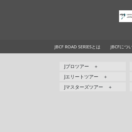
JBCF ROAD SERIESとは
JBCFにつ
Jプロツアー ＋
Jエリートツアー ＋
Jマスターズツアー ＋