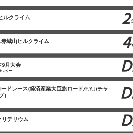
2
山ヒルクライム
4
し赤城山ヒルクライム
D
ド9月大会
センター
D
ードレース(経済産業大臣旗ロード/F.Y,Jrチャ
プ）
D
クリテリウム