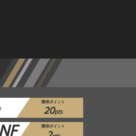
獲得ポイント
20
位
pts
NF
獲得ポイント
2