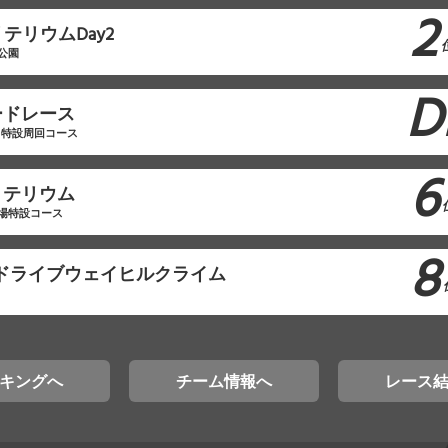
2
テリウムDay2
公園
D
ードレース
田特設周回コース
6
リテリウム
場特設コース
8
山ドライブウェイヒルクライム
キングへ
チーム情報へ
レース