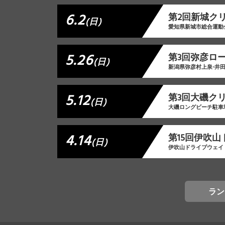
6.2
第2回新城クリ
(日)
愛知県新城市総合運動
5.26
第3回弥彦ロ
(日)
新潟県弥彦村上泉-井
5.12
第3回大磯ク
(日)
大磯ロングビーチ駐車
4.14
第15回伊吹
(日)
伊吹山ドライブウェイ
ラン