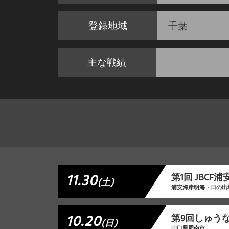
登録地域
千葉
主な戦績
11.30
第1回 JBC
(土)
浦安海岸明海・日の出
10.20
第9回しゅう
(日)
山口県周南市