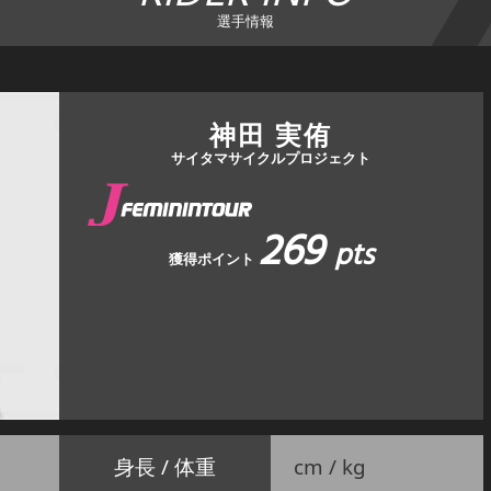
選手情報
神田 実侑
サイタマサイクルプロジェクト
269
pts
獲得ポイント
身長 / 体重
cm / kg