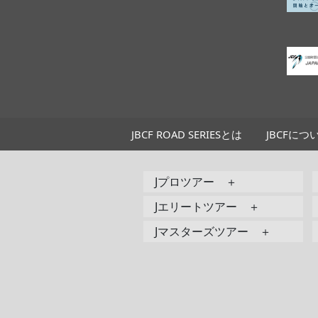
JBCF ROAD SERIESとは
JBCFにつ
Jプロツアー ＋
Jエリートツアー ＋
Jマスターズツアー ＋