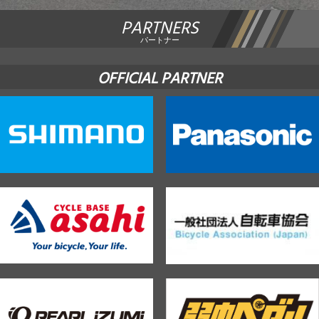
PARTNERS
JBCF ROAD SERIESとは
パートナー
OFFICIAL PARTNER