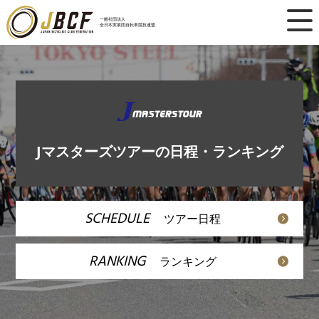
×
一般社団法人
全日本実業団自転車競技連盟
ニュース
レース日程
ランキング
Jマスターズツアーの日程・ランキング
レース結果
チーム・選手
SCHEDULE
ツアー日程
競技ガイド
RANKING
ランキング
加盟・登録
エントリー