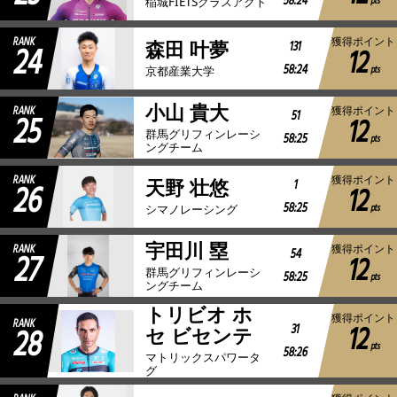
58:24
pts
稲城FIETSクラスアクト
RANK
獲得ポイント
24
131
森田 叶夢
12
58:24
pts
京都産業大学
小山 貴大
RANK
獲得ポイント
25
51
12
群馬グリフィンレーシ
58:25
pts
ングチーム
RANK
獲得ポイント
26
1
天野 壮悠
12
58:25
pts
シマノレーシング
宇田川 塁
RANK
獲得ポイント
27
54
12
群馬グリフィンレーシ
58:25
pts
ングチーム
トリビオ ホ
獲得ポイント
RANK
12
28
31
セ ビセンテ
pts
58:26
マトリックスパワータ
グ