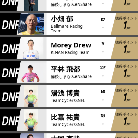
DNF
1
-
pts
備後しまなみeNShare
小畑 郁
獲得ポイント
DNF
112
1
Bellmare Racing
-
pts
Team
獲得ポイント
DNF
15
Morey Drew
1
-
pts
KINAN Racing Team
獲得ポイント
DNF
106
平林 飛都
1
-
pts
備後しまなみeNShare
獲得ポイント
DNF
141
湯浅 博貴
1
-
pts
TeamCyclersSNEL
獲得ポイント
DNF
145
比嘉 祐貴
1
-
pts
TeamCyclersSNEL