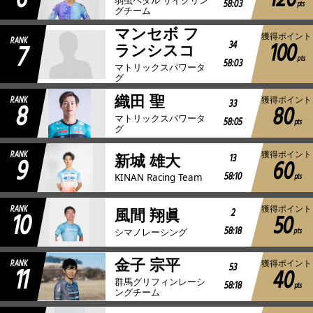
120
58:03
pts
グチーム
マンセボ フ
獲得ポイント
RANK
100
7
34
ランシスコ
pts
58:03
マトリックスパワータ
グ
織田 聖
RANK
獲得ポイント
8
33
80
マトリックスパワータ
58:05
pts
グ
RANK
獲得ポイント
9
13
新城 雄大
60
58:10
pts
KINAN Racing Team
RANK
獲得ポイント
10
2
風間 翔眞
50
58:18
pts
シマノレーシング
金子 宗平
RANK
獲得ポイント
11
53
40
群馬グリフィンレーシ
58:18
pts
ングチーム