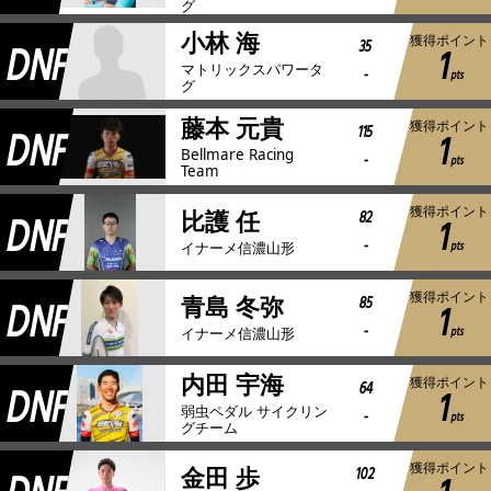
グ
小林 海
獲得ポイント
DNF
35
1
マトリックスパワータ
-
pts
グ
藤本 元貴
獲得ポイント
DNF
115
1
Bellmare Racing
-
pts
Team
獲得ポイント
DNF
82
比護 任
1
-
pts
イナーメ信濃山形
獲得ポイント
DNF
85
青島 冬弥
1
-
pts
イナーメ信濃山形
内田 宇海
獲得ポイント
DNF
64
1
弱虫ペダル サイクリン
-
pts
グチーム
獲得ポイント
102
金田 歩