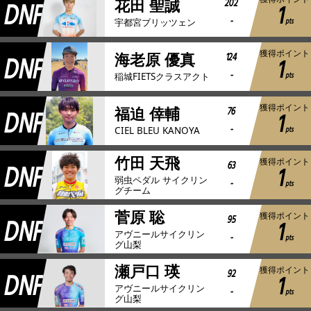
DNF
202
花田 聖誠
1
-
pts
宇都宮ブリッツェン
獲得ポイント
DNF
124
海老原 優真
1
-
pts
稲城FIETSクラスアクト
獲得ポイント
DNF
76
福迫 倖輔
1
-
pts
CIEL BLEU KANOYA
竹田 天飛
獲得ポイント
DNF
63
1
弱虫ペダル サイクリン
-
pts
グチーム
菅原 聡
獲得ポイント
DNF
95
1
アヴニールサイクリン
-
pts
グ山梨
瀬戸口 瑛
獲得ポイント
DNF
92
1
アヴニールサイクリン
-
pts
グ山梨