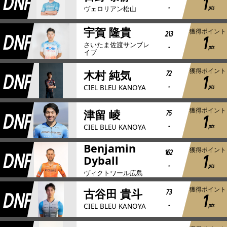
DNF
1
-
pts
ヴェロリアン松山
宇賀 隆貴
獲得ポイント
DNF
213
1
さいたま佐渡サンブレ
-
pts
イブ
獲得ポイント
DNF
72
木村 純気
1
-
pts
CIEL BLEU KANOYA
獲得ポイント
DNF
75
津留 崚
1
-
pts
CIEL BLEU KANOYA
Benjamin
獲得ポイント
DNF
162
1
Dyball
-
pts
ヴィクトワール広島
獲得ポイント
DNF
73
古谷田 貴斗
1
-
pts
CIEL BLEU KANOYA