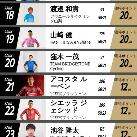
渡邉 和貴
RANK
獲得ポイント
18
93
20
アヴニールサイクリン
58:21
pts
グ山梨
RANK
獲得ポイント
19
105
山﨑 健
20
58:21
pts
備後しまなみeNShare
窪木 一茂
RANK
獲得ポイント
20
21
20
TEAM BRIDGESTONE
58:21
pts
Cycling
アコスタ ル
RANK
獲得ポイント
21
206
12
ーベン
58:21
pts
宇都宮ブリッツェン
シエッラ ジ
RANK
獲得ポイント
22
205
12
ェシッド
58:23
pts
宇都宮ブリッツェン
RANK
獲得ポイント
23
125
池谷 隆太
12