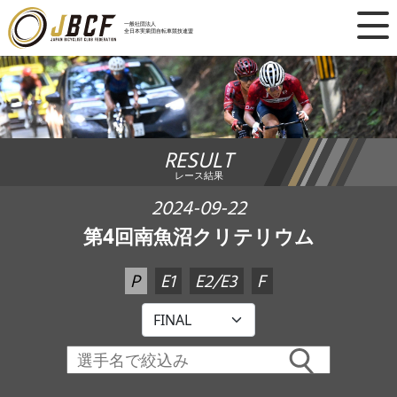
×
一般社団法人
全日本実業団自転車競技連盟
ニュース
レース日程
RESULT
ランキング
レース結果
レース結果
2024-09-22
第4回南魚沼クリテリウム
チーム・選手
P
E1
E2/E3
F
競技ガイド
加盟・登録
エントリー