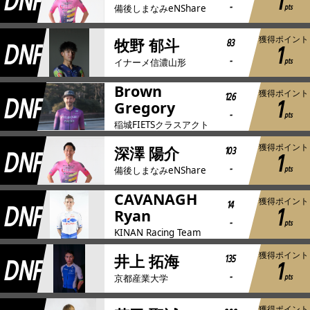
DNF
1
-
pts
備後しまなみeNShare
獲得ポイント
DNF
83
牧野 郁斗
1
-
pts
イナーメ信濃山形
Brown
獲得ポイント
DNF
126
1
Gregory
-
pts
稲城FIETSクラスアクト
獲得ポイント
DNF
103
深澤 陽介
1
-
pts
備後しまなみeNShare
CAVANAGH
獲得ポイント
DNF
14
1
Ryan
-
pts
KINAN Racing Team
獲得ポイント
DNF
135
井上 拓海
1
-
pts
京都産業大学
獲得ポイント