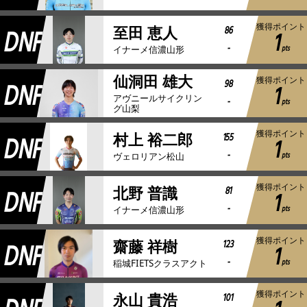
獲得ポイント
DNF
86
至田 恵人
1
-
pts
イナーメ信濃山形
仙洞田 雄大
獲得ポイント
DNF
98
1
アヴニールサイクリン
-
pts
グ山梨
獲得ポイント
DNF
155
村上 裕二郎
1
-
pts
ヴェロリアン松山
獲得ポイント
DNF
81
北野 普識
1
-
pts
イナーメ信濃山形
獲得ポイント
DNF
123
齋藤 祥樹
1
-
pts
稲城FIETSクラスアクト
獲得ポイント
101
永山 貴浩