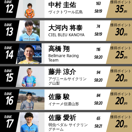
RANK
獲得ポイント
12
163
中村 圭佑
35
58:19
pts
ヴィクトワール広島
RANK
獲得ポイント
13
74
大河内 将泰
30
58:19
pts
CIEL BLEU KANOYA
高橋 翔
RANK
獲得ポイント
14
116
25
Bellmare Racing
58:20
pts
Team
藤井 涼介
RANK
獲得ポイント
15
94
20
アヴニールサイクリン
58:20
pts
グ山梨
RANK
獲得ポイント
16
84
佐藤 駿
20
58:20
pts
イナーメ信濃山形
佐藤 愛祈
RANK
獲得ポイント
17
65
20
弱虫ペダル サイクリン
58:21
pts
グチーム