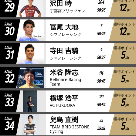
RANK
獲得ポイント
29
204
沢田 時
12
58:26
pts
宇都宮ブリッツェン
RANK
獲得ポイント
30
7
冨尾 大地
12
58:26
pts
シマノレーシング
RANK
獲得ポイント
31
4
寺田 吉騎
5
58:27
pts
シマノレーシング
米谷 隆志
RANK
獲得ポイント
32
114
5
Bellmare Racing
58:45
pts
Team
RANK
獲得ポイント
33
181
横塚 浩平
5
58:54
pts
VC FUKUOKA
兒島 直樹
RANK
獲得ポイント
34
25
5
TEAM BRIDGESTONE
59:18
pts
Cycling