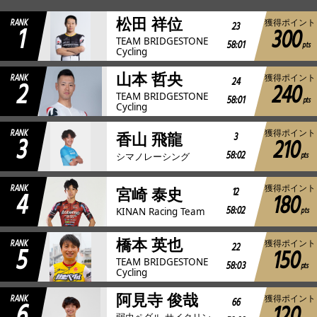
松田 祥位
RANK
獲得ポイント
1
23
300
JBCF ROAD SERIESとは
TEAM BRIDGESTONE
58:01
pts
Cycling
山本 哲央
RANK
獲得ポイント
2
24
240
TEAM BRIDGESTONE
58:01
pts
Cycling
RANK
獲得ポイント
3
3
香山 飛龍
210
58:02
pts
シマノレーシング
RANK
獲得ポイント
4
12
宮崎 泰史
180
58:02
pts
KINAN Racing Team
橋本 英也
RANK
獲得ポイント
5
22
150
TEAM BRIDGESTONE
58:03
pts
Cycling
阿見寺 俊哉
RANK
獲得ポイント
6
66
弱虫ペダル サイクリン