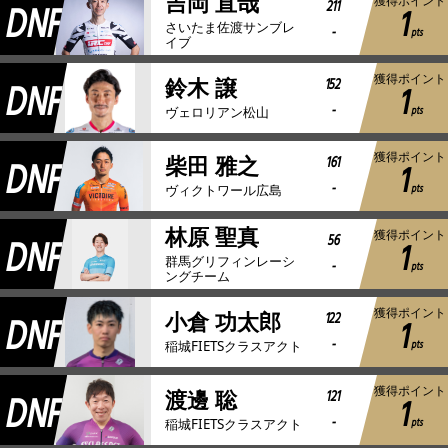
吉岡 直哉
獲得ポイント
DNF
211
1
さいたま佐渡サンブレ
-
pts
イブ
獲得ポイント
DNF
152
鈴木 譲
1
-
pts
ヴェロリアン松山
獲得ポイント
DNF
161
柴田 雅之
1
-
pts
ヴィクトワール広島
林原 聖真
獲得ポイント
DNF
56
1
群馬グリフィンレーシ
-
pts
ングチーム
獲得ポイント
DNF
122
小倉 功太郎
1
-
pts
稲城FIETSクラスアクト
獲得ポイント
DNF
121
渡邊 聡
1
-
pts
稲城FIETSクラスアクト