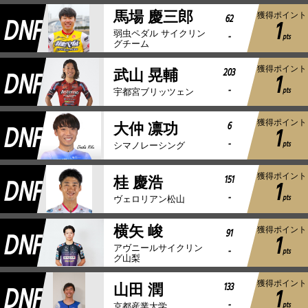
馬場 慶三郎
獲得ポイント
DNF
62
1
弱虫ペダル サイクリン
-
pts
グチーム
獲得ポイント
DNF
203
武山 晃輔
1
-
pts
宇都宮ブリッツェン
獲得ポイント
DNF
6
大仲 凛功
1
-
pts
シマノレーシング
獲得ポイント
DNF
151
桂 慶浩
1
-
pts
ヴェロリアン松山
横矢 峻
獲得ポイント
DNF
91
1
アヴニールサイクリン
-
pts
グ山梨
獲得ポイント
DNF
133
山田 潤
1
-
pts
京都産業大学