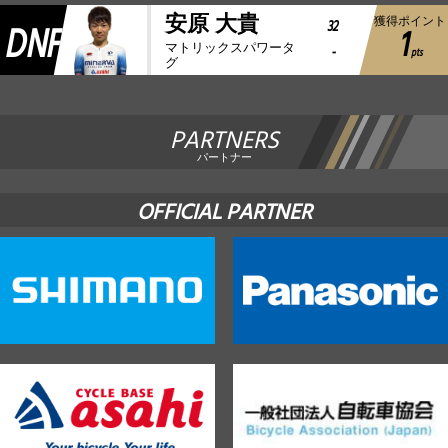
安原 大貴
獲得ポイント
DNF
32
1
マトリックスパワータ
-
pts
グ
PARTNERS
パートナー
OFFICIAL PARTNER