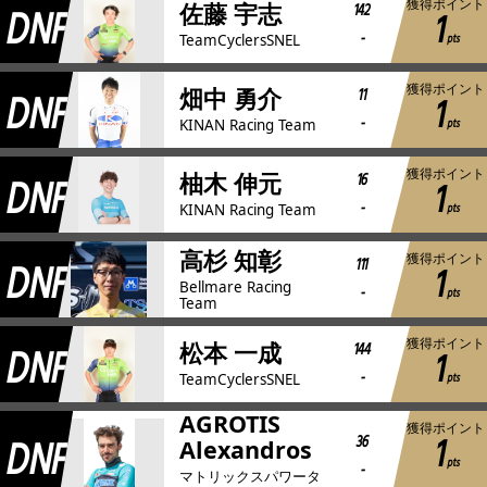
獲得ポイント
DNF
142
佐藤 宇志
1
-
pts
TeamCyclersSNEL
獲得ポイント
DNF
11
畑中 勇介
1
-
pts
KINAN Racing Team
獲得ポイント
DNF
16
柚木 伸元
1
-
pts
KINAN Racing Team
高杉 知彰
獲得ポイント
DNF
111
1
Bellmare Racing
-
pts
Team
獲得ポイント
DNF
144
松本 一成
1
-
pts
TeamCyclersSNEL
AGROTIS
獲得ポイント
1
DNF
36
Alexandros
pts
-
マトリックスパワータ