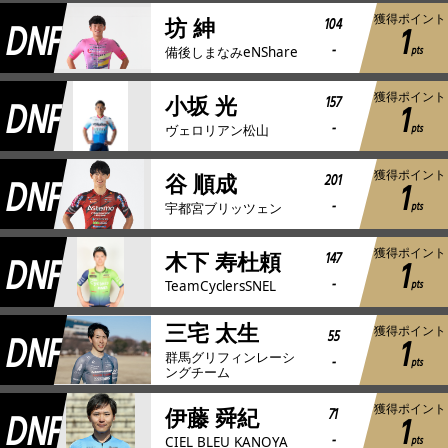
獲得ポイント
DNF
104
坊 紳
1
-
pts
備後しまなみeNShare
獲得ポイント
DNF
157
小坂 光
1
-
pts
ヴェロリアン松山
獲得ポイント
DNF
201
谷 順成
1
-
pts
宇都宮ブリッツェン
獲得ポイント
DNF
147
木下 寿杜頼
1
-
pts
TeamCyclersSNEL
三宅 太生
獲得ポイント
DNF
55
1
群馬グリフィンレーシ
-
pts
ングチーム
獲得ポイント
DNF
71
伊藤 舜紀
1
-
pts
CIEL BLEU KANOYA