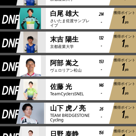
白尾 雄大
獲得ポイント
DNF
214
1
さいたま佐渡サンブレ
-
pts
イブ
獲得ポイント
DNF
132
末吉 陽生
1
-
pts
京都産業大学
獲得ポイント
DNF
153
阿部 嵩之
1
-
pts
ヴェロリアン松山
獲得ポイント
DNF
146
佐藤 光
1
-
pts
TeamCyclersSNEL
山下 虎ノ亮
獲得ポイント
DNF
26
1
TEAM BRIDGESTONE
-
pts
Cycling
獲得ポイント
156
日野 泰静