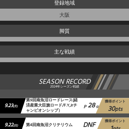
登録地域
大阪
脚質
主な戦績
SEASON RECORD
2024年シーズン戦績
第9回南魚沼ロードレース(経
獲得ポイント
28
9.23
済産業大臣旗ロード/F.Y,Jrチ
P
30
(月)
位
pts
ャンピオンシップ）
獲得ポイント
DNF
9.22
第4回南魚沼クリテリウム
1
(日)