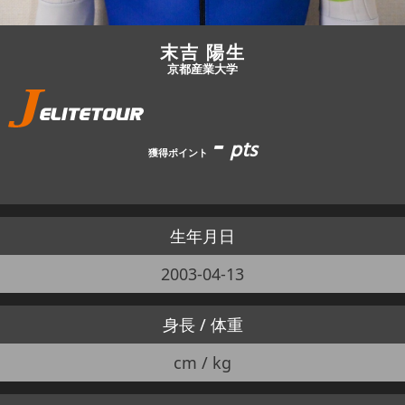
末吉 陽生
京都産業大学
-
pts
獲得ポイント
生年月日
2003-04-13
身長 / 体重
cm / kg