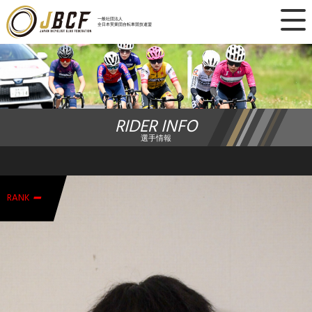
×
一般社団法人
全日本実業団自転車競技連盟
ニュース
レース日程
RIDER INFO
ランキング
選手情報
レース結果
-
チーム・選手
RANK
競技ガイド
加盟・登録
エントリー