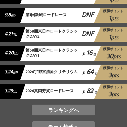
pts
獲得ポイント
DNF
9.8
第1回新城ロードレース
1
(日)
pts
獲得ポイント
第58回東日本ロードクラシッ
DNF
4.21
1
(日)
クDAY2
pts
獲得ポイント
第58回東日本ロードクラシッ
16
4.20
P
30
(土)
クDAY1
位
pts
獲得ポイント
64
3.24
2024宇都宮清原クリテリウム
P
3
(日)
位
pts
獲得ポイント
82
3.23
2024真岡芳賀ロードレース
P
3
(土)
位
pts
ランキングへ
チーム情報へ