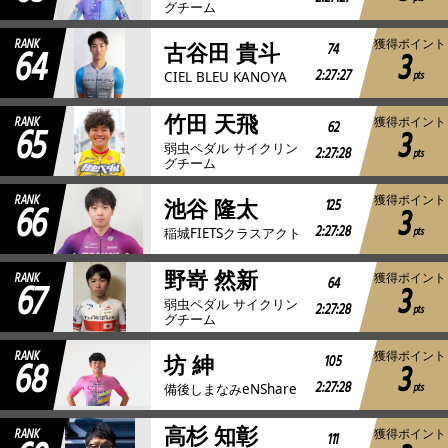
グチーム
RANK
獲得ポイント
64
74
古谷田 貴斗
3
2:27:27
pts
CIEL BLEU KANOYA
竹田 天飛
RANK
獲得ポイント
65
62
3
弱虫ペダル サイクリン
2:27:28
pts
グチーム
RANK
獲得ポイント
66
125
池谷 隆太
3
2:27:28
pts
稲城FIETSクラスアクト
野嵜 然新
RANK
獲得ポイント
67
64
3
弱虫ペダル サイクリン
2:27:28
pts
グチーム
RANK
獲得ポイント
68
105
坊 紳
3
2:27:28
pts
備後しまなみeNShare
高杉 知彰
RANK
獲得ポイント
111