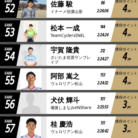
RANK
獲得ポイント
52
86
佐藤 駿
4
2:24:06
pts
イナーメ信濃山形
RANK
獲得ポイント
53
144
松本 一成
4
2:24:24
pts
TeamCyclersSNEL
宇賀 隆貴
RANK
獲得ポイント
54
212
4
さいたま佐渡サンブレ
2:24:27
pts
イブ
RANK
獲得ポイント
55
153
阿部 嵩之
4
2:24:32
pts
ヴェロリアン松山
RANK
獲得ポイント
56
101
犬伏 輝斗
3
2:25:53
pts
備後しまなみeNShare
RANK
獲得ポイント
57
151
桂 慶浩
3
2:26:42
pts
ヴェロリアン松山