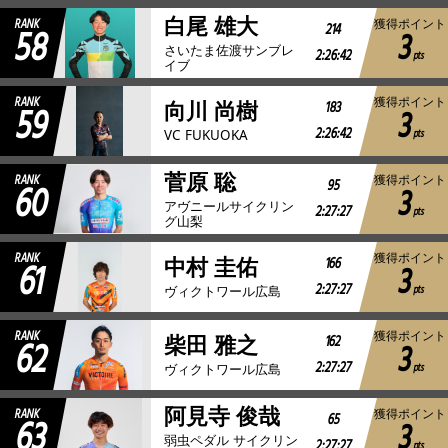
白尾 雄大
RANK
獲得ポイント
58
214
3
さいたま佐渡サンブレ
2:26:42
pts
イブ
RANK
獲得ポイント
59
183
向川 尚樹
3
2:26:42
pts
VC FUKUOKA
菅原 聡
RANK
獲得ポイント
60
95
3
アヴニールサイクリン
2:27:27
pts
グ山梨
RANK
獲得ポイント
61
166
中村 圭佑
3
2:27:27
pts
ヴィクトワール広島
RANK
獲得ポイント
62
162
柴田 雅之
3
2:27:27
pts
ヴィクトワール広島
阿見寺 俊哉
RANK
獲得ポイント
63
65
3
弱虫ペダル サイクリン
2:27:27
pts