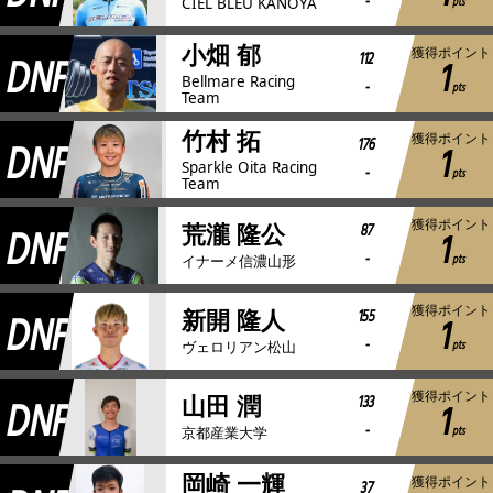
-
pts
CIEL BLEU KANOYA
小畑 郁
獲得ポイント
DNF
112
1
Bellmare Racing
-
pts
Team
竹村 拓
獲得ポイント
DNF
176
1
Sparkle Oita Racing
-
pts
Team
獲得ポイント
DNF
87
荒瀧 隆公
1
-
pts
イナーメ信濃山形
獲得ポイント
DNF
155
新開 隆人
1
-
pts
ヴェロリアン松山
獲得ポイント
DNF
133
山田 潤
1
-
pts
京都産業大学
岡崎 一輝
獲得ポイント
37