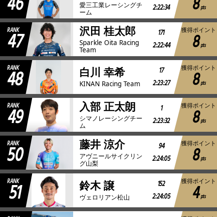
46
8
愛三工業レーシングチ
2:22:34
pts
ーム
沢田 桂太郎
RANK
獲得ポイント
47
171
8
Sparkle Oita Racing
2:22:44
pts
Team
RANK
獲得ポイント
48
17
白川 幸希
8
2:23:27
pts
KINAN Racing Team
入部 正太朗
RANK
獲得ポイント
49
1
8
シマノレーシングチー
2:23:32
pts
ム
藤井 涼介
RANK
獲得ポイント
50
94
8
アヴニールサイクリン
2:24:05
pts
グ山梨
RANK
獲得ポイント
51
152
鈴木 譲
4
2:24:05
pts
ヴェロリアン松山