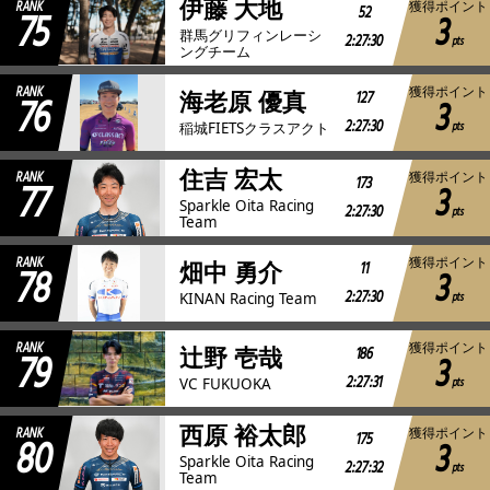
伊藤 大地
RANK
獲得ポイント
75
52
3
群馬グリフィンレーシ
2:27:30
pts
ングチーム
RANK
獲得ポイント
76
127
海老原 優真
3
2:27:30
pts
稲城FIETSクラスアクト
住吉 宏太
RANK
獲得ポイント
77
173
3
Sparkle Oita Racing
2:27:30
pts
Team
RANK
獲得ポイント
78
11
畑中 勇介
3
2:27:30
pts
KINAN Racing Team
RANK
獲得ポイント
79
186
辻野 壱哉
3
2:27:31
pts
VC FUKUOKA
西原 裕太郎
RANK
獲得ポイント
80
175
3
Sparkle Oita Racing
2:27:32
pts
Team