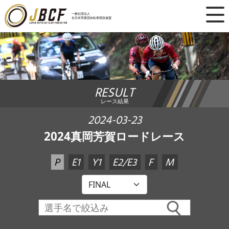
×
一般社団法人
全日本実業団自転車競技連盟
ニュース
レース日程
RESULT
ランキング
レース結果
レース結果
2024-03-23
2024真岡芳賀ロードレース
チーム・選手
P
E1
Y1
E2/E3
F
M
競技ガイド
加盟・登録
エントリー