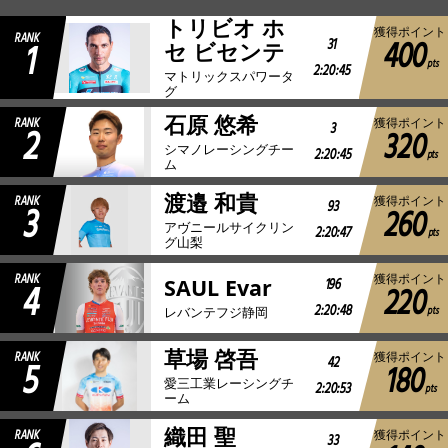
トリビオ ホ
獲得ポイント
RANK
400
1
31
JBCF ROAD SERIESとは
セ ビセンテ
pts
2:20:45
マトリックスパワータ
グ
石原 悠希
RANK
獲得ポイント
2
3
320
シマノレーシングチー
2:20:45
pts
ム
渡邉 和貴
RANK
獲得ポイント
3
93
260
アヴニールサイクリン
2:20:47
pts
グ山梨
RANK
獲得ポイント
4
196
SAUL Evar
220
2:20:48
pts
レバンテフジ静岡
草場 啓吾
RANK
獲得ポイント
5
42
180
愛三工業レーシングチ
2:20:53
pts
ーム
織田 聖
RANK
獲得ポイント
33