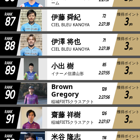
2:27:37
pts
ーム
RANK
獲得ポイント
87
72
伊藤 舜紀
3
2:27:39
pts
CIEL BLEU KANOYA
RANK
獲得ポイント
88
71
伊澤 将也
3
2:27:39
pts
CIEL BLEU KANOYA
RANK
獲得ポイント
89
85
小出 樹
3
2:27:55
pts
イナーメ信濃山形
Brown
RANK
獲得ポイント
90
128
3
Gregory
2:27:56
pts
稲城FIETSクラスアクト
RANK
獲得ポイント
91
126
齋藤 祥樹
3
2:27:57
pts
稲城FIETSクラスアクト
米谷 隆志
RANK
獲得ポイント
114