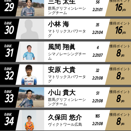
三宅 太生
RANK
獲得ポイント
29
56
16
群馬グリフィンレーシ
2:21:01
pts
ングチーム
小林 海
RANK
獲得ポイント
30
35
16
マトリックスパワータ
2:21:04
pts
グ
風間 翔眞
RANK
獲得ポイント
31
4
8
シマノレーシングチー
2:21:07
pts
ム
安原 大貴
RANK
獲得ポイント
32
32
8
マトリックスパワータ
2:21:08
pts
グ
小山 貴大
RANK
獲得ポイント
33
51
8
群馬グリフィンレーシ
2:21:08
pts
ングチーム
RANK
獲得ポイント
34
165
久保田 悠介
8
2:21:08
pts
ヴィクトワール広島