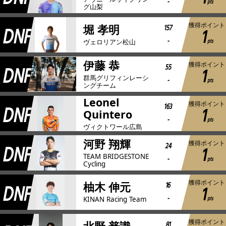
-
pts
グ山梨
獲得ポイント
DNF
157
堀 孝明
1
-
pts
ヴェロリアン松山
伊藤 恭
獲得ポイント
DNF
55
1
群馬グリフィンレーシ
-
pts
ングチーム
Leonel
獲得ポイント
DNF
163
1
Quintero
-
pts
ヴィクトワール広島
河野 翔輝
獲得ポイント
DNF
24
1
TEAM BRIDGESTONE
-
pts
Cycling
獲得ポイント
DNF
16
柚木 伸元
1
-
pts
KINAN Racing Team
獲得ポイント
81