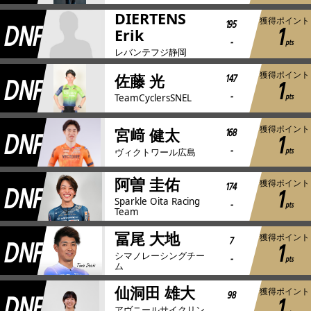
DIERTENS
獲得ポイント
DNF
195
1
Erik
-
pts
レバンテフジ静岡
獲得ポイント
DNF
147
佐藤 光
1
-
pts
TeamCyclersSNEL
獲得ポイント
DNF
168
宮﨑 健太
1
-
pts
ヴィクトワール広島
阿曽 圭佑
獲得ポイント
DNF
174
1
Sparkle Oita Racing
-
pts
Team
冨尾 大地
獲得ポイント
DNF
7
1
シマノレーシングチー
-
pts
ム
仙洞田 雄大
獲得ポイント
DNF
98
1
アヴニールサイクリン