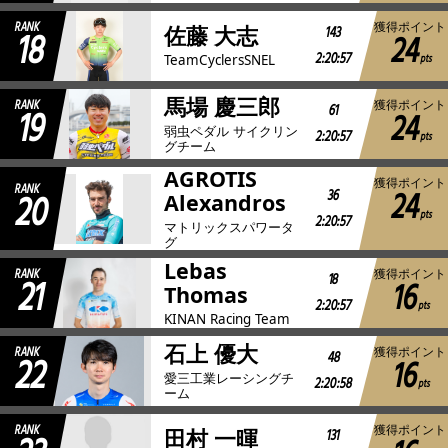
RANK
獲得ポイント
18
143
佐藤 大志
24
2:20:57
pts
TeamCyclersSNEL
馬場 慶三郎
RANK
獲得ポイント
19
61
24
弱虫ペダル サイクリン
2:20:57
pts
グチーム
AGROTIS
獲得ポイント
RANK
24
20
36
Alexandros
pts
2:20:57
マトリックスパワータ
グ
Lebas
RANK
獲得ポイント
21
18
16
Thomas
2:20:57
pts
KINAN Racing Team
石上 優大
RANK
獲得ポイント
22
48
16
愛三工業レーシングチ
2:20:58
pts
ーム
RANK
獲得ポイント
131
田村 一暉