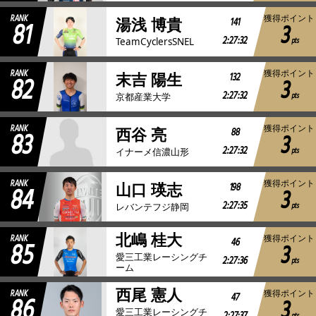
RANK
獲得ポイント
81
141
湯浅 博貴
3
2:27:32
pts
TeamCyclersSNEL
RANK
獲得ポイント
82
132
末吉 陽生
3
2:27:32
pts
京都産業大学
RANK
獲得ポイント
83
88
西谷 亮
3
2:27:32
pts
イナーメ信濃山形
RANK
獲得ポイント
84
198
山口 瑛志
3
2:27:35
pts
レバンテフジ静岡
北嶋 桂大
RANK
獲得ポイント
85
46
3
愛三工業レーシングチ
2:27:36
pts
ーム
西尾 憲人
RANK
獲得ポイント
86
47
3
愛三工業レーシングチ