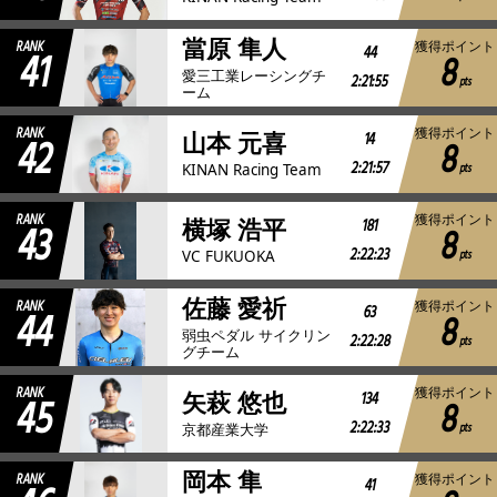
當原 隼人
RANK
獲得ポイント
41
44
8
愛三工業レーシングチ
2:21:55
pts
ーム
RANK
獲得ポイント
42
14
山本 元喜
8
2:21:57
pts
KINAN Racing Team
RANK
獲得ポイント
43
181
横塚 浩平
8
2:22:23
pts
VC FUKUOKA
佐藤 愛祈
RANK
獲得ポイント
44
63
8
弱虫ペダル サイクリン
2:22:28
pts
グチーム
RANK
獲得ポイント
45
134
矢萩 悠也
8
2:22:33
pts
京都産業大学
岡本 隼
RANK
獲得ポイント
41