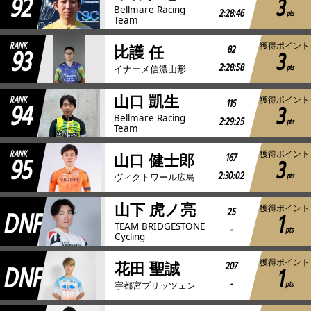
92
3
Bellmare Racing
2:28:46
pts
Team
RANK
獲得ポイント
93
82
比護 任
3
2:28:58
pts
イナーメ信濃山形
山口 凱生
RANK
獲得ポイント
94
116
3
Bellmare Racing
2:29:25
pts
Team
RANK
獲得ポイント
95
167
山口 健士郎
3
2:30:02
pts
ヴィクトワール広島
山下 虎ノ亮
獲得ポイント
DNF
25
1
TEAM BRIDGESTONE
-
pts
Cycling
獲得ポイント
DNF
207
花田 聖誠
1
-
pts
宇都宮ブリッツェン