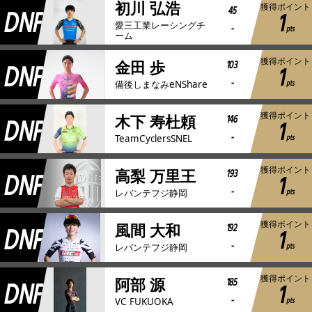
初川 弘浩
獲得ポイント
DNF
45
1
愛三工業レーシングチ
-
pts
ーム
獲得ポイント
DNF
103
金田 歩
1
-
pts
備後しまなみeNShare
獲得ポイント
DNF
146
木下 寿杜頼
1
-
pts
TeamCyclersSNEL
獲得ポイント
DNF
193
高梨 万里王
1
-
pts
レバンテフジ静岡
獲得ポイント
DNF
192
風間 大和
1
-
pts
レバンテフジ静岡
獲得ポイント
DNF
185
阿部 源
1
-
pts
VC FUKUOKA