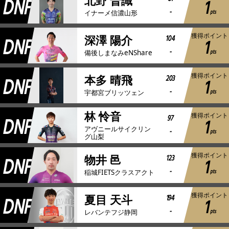
DNF
北野 普識
1
-
pts
イナーメ信濃山形
獲得ポイント
DNF
104
深澤 陽介
1
-
pts
備後しまなみeNShare
獲得ポイント
DNF
203
本多 晴飛
1
-
pts
宇都宮ブリッツェン
林 怜音
獲得ポイント
DNF
97
1
アヴニールサイクリン
-
pts
グ山梨
獲得ポイント
DNF
123
物井 邑
1
-
pts
稲城FIETSクラスアクト
獲得ポイント
DNF
194
夏目 天斗
1
-
pts
レバンテフジ静岡