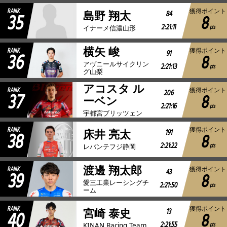
RANK
獲得ポイント
35
84
島野 翔太
8
2:21:11
pts
イナーメ信濃山形
横矢 峻
RANK
獲得ポイント
36
91
8
アヴニールサイクリン
2:21:13
pts
グ山梨
アコスタ ル
RANK
獲得ポイント
37
206
8
ーベン
2:21:16
pts
宇都宮ブリッツェン
RANK
獲得ポイント
38
191
床井 亮太
8
2:21:22
pts
レバンテフジ静岡
渡邊 翔太郎
RANK
獲得ポイント
39
43
8
愛三工業レーシングチ
2:21:50
pts
ーム
RANK
獲得ポイント
40
13
宮崎 泰史
8
2:21:55
pts
KINAN Racing Team