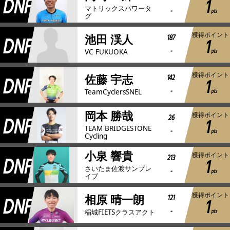
DNF
1
マトリックスパワータ
-
pts
グ
獲得ポイント
DNF
187
池田 渓人
1
-
pts
VC FUKUOKA
獲得ポイント
DNF
142
佐藤 宇志
1
-
pts
TeamCyclersSNEL
岡本 勝哉
獲得ポイント
DNF
26
1
TEAM BRIDGESTONE
-
pts
Cycling
小泉 響貴
獲得ポイント
DNF
213
1
さいたま佐渡サンブレ
-
pts
イブ
獲得ポイント
DNF
121
相原 晴一朗
1
-
pts
稲城FIETSクラスアクト