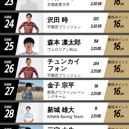
23
16
2:20:58
pts
京都産業大学
RANK
獲得ポイント
24
202
沢田 時
16
2:20:59
pts
宇都宮ブリッツェン
RANK
獲得ポイント
25
158
森本 凛太郎
16
2:21:00
pts
ヴェロリアン松山
チュンカイ
RANK
獲得ポイント
26
204
16
フォン
2:21:00
pts
宇都宮ブリッツェン
金子 宗平
RANK
獲得ポイント
27
58
16
群馬グリフィンレーシ
2:21:00
pts
ングチーム
RANK
獲得ポイント
28
15
新城 雄大
16
2:21:00
pts
KINAN Racing Team