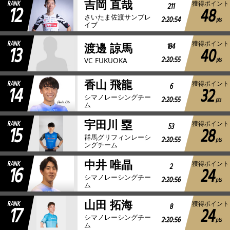
吉岡 直哉
RANK
獲得ポイント
12
211
48
さいたま佐渡サンブレ
2:20:54
pts
イブ
RANK
獲得ポイント
13
184
渡邊 諒馬
40
2:20:55
pts
VC FUKUOKA
香山 飛龍
RANK
獲得ポイント
14
6
32
シマノレーシングチー
2:20:55
pts
ム
宇田川 塁
RANK
獲得ポイント
15
53
28
群馬グリフィンレーシ
2:20:55
pts
ングチーム
中井 唯晶
RANK
獲得ポイント
16
2
24
シマノレーシングチー
2:20:56
pts
ム
山田 拓海
RANK
獲得ポイント
17
8
24
シマノレーシングチー
2:20:56
pts
ム