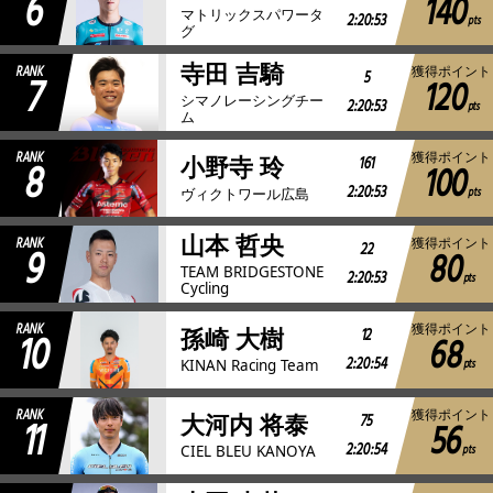
6
140
マトリックスパワータ
2:20:53
pts
グ
寺田 吉騎
RANK
獲得ポイント
7
5
120
シマノレーシングチー
2:20:53
pts
ム
RANK
獲得ポイント
8
161
小野寺 玲
100
2:20:53
pts
ヴィクトワール広島
山本 哲央
RANK
獲得ポイント
9
22
80
TEAM BRIDGESTONE
2:20:53
pts
Cycling
RANK
獲得ポイント
10
12
孫崎 大樹
68
2:20:54
pts
KINAN Racing Team
RANK
獲得ポイント
11
75
大河内 将泰
56
2:20:54
pts
CIEL BLEU KANOYA