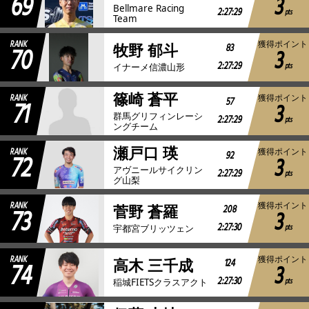
69
3
Bellmare Racing
2:27:29
pts
Team
RANK
獲得ポイント
70
83
牧野 郁斗
3
2:27:29
pts
イナーメ信濃山形
篠崎 蒼平
RANK
獲得ポイント
71
57
3
群馬グリフィンレーシ
2:27:29
pts
ングチーム
瀬戸口 瑛
RANK
獲得ポイント
72
92
3
アヴニールサイクリン
2:27:29
pts
グ山梨
RANK
獲得ポイント
73
208
菅野 蒼羅
3
2:27:30
pts
宇都宮ブリッツェン
RANK
獲得ポイント
74
124
高木 三千成
3
2:27:30
pts
稲城FIETSクラスアクト