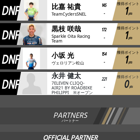
獲得ポイント
DNF
145
比嘉 祐貴
1
-
pts
TeamCyclersSNEL
黒枝 咲哉
獲得ポイント
DNF
172
1
Sparkle Oita Racing
-
pts
Team
獲得ポイント
DNF
154
小坂 光
1
-
pts
ヴェロリアン松山
永井 健太
獲得ポイント
DNF
221
0
7ELEVEN CLIQQ-
-
pts
AIR21 BY ROADBIKE
PHILIPPI ※オープン
PARTNERS
パートナー
OFFICIAL PARTNER