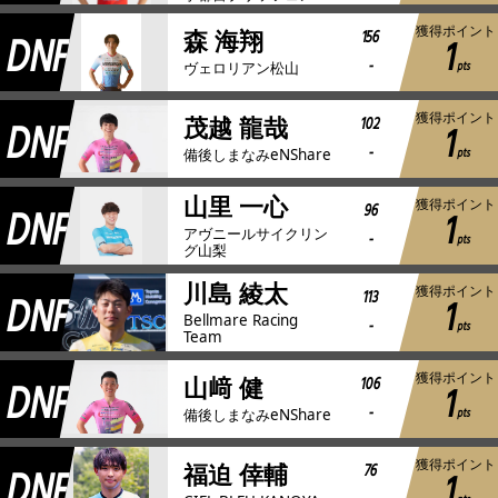
獲得ポイント
DNF
156
森 海翔
1
-
pts
ヴェロリアン松山
獲得ポイント
DNF
102
茂越 龍哉
1
-
pts
備後しまなみeNShare
山里 一心
獲得ポイント
DNF
96
1
アヴニールサイクリン
-
pts
グ山梨
川島 綾太
獲得ポイント
DNF
113
1
Bellmare Racing
-
pts
Team
獲得ポイント
DNF
106
山﨑 健
1
-
pts
備後しまなみeNShare
獲得ポイント
DNF
76
福迫 倖輔
1