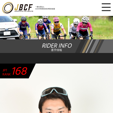
×
一般社団法人
全日本実業団自転車競技連盟
ニュース
レース日程
RIDER INFO
ランキング
選手情報
レース結果
168
JPT
チーム・選手
RANK
競技ガイド
加盟・登録
エントリー