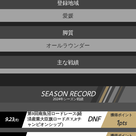
登録地域
愛媛
脚質
オールラウンダー
主な戦績
SEASON RECORD
2024年シーズン戦績
第9回南魚沼ロードレース(経
獲得ポイント
DNF
9.23
済産業大臣旗ロード/F.Y,Jrチ
1
(月)
pts
ャンピオンシップ）