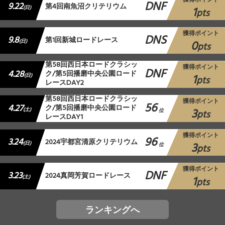
獲得ポイント
DNF
9.22
第4回南魚沼クリテリウム
1
(日)
pts
獲得ポイント
DNS
9.8
第1回新城ロードレース
0
(日)
pts
第58回西日本ロードクラシッ
獲得ポイント
DNF
4.28
ク/第5回播磨中央公園ロード
1
(日)
pts
レースDAY2
第58回西日本ロードクラシッ
獲得ポイント
56
4.27
ク/第5回播磨中央公園ロード
3
(土)
位
pts
レースDAY1
獲得ポイント
96
3.24
2024宇都宮清原クリテリウム
3
(日)
位
pts
獲得ポイント
DNF
3.23
2024真岡芳賀ロードレース
1
(土)
pts
ランキングへ