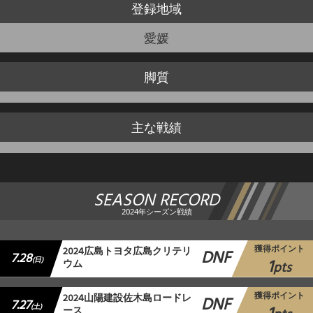
登録地域
愛媛
脚質
主な戦績
SEASON RECORD
2024年シーズン戦績
獲得ポイント
2024広島トヨタ広島クリテリ
DNF
7.28
1
(日)
ウム
pts
獲得ポイント
2024山陽建設佐木島ロードレ
DNF
7.27
(土)
ース