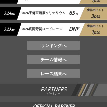
1
pts
獲得ポイント
65
3.24
2024宇都宮清原クリテリウム
3
(日)
位
pts
獲得ポイント
DNF
3.23
2024真岡芳賀ロードレース
1
(土)
pts
ランキングへ
チーム情報へ
レース結果へ
PARTNERS
パートナー
OFFICIAL PARTNER