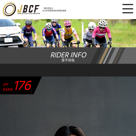
×
一般社団法人
全日本実業団自転車競技連盟
ニュース
レース日程
RIDER INFO
ランキング
選手情報
レース結果
176
JPT
チーム・選手
RANK
競技ガイド
加盟・登録
エントリー