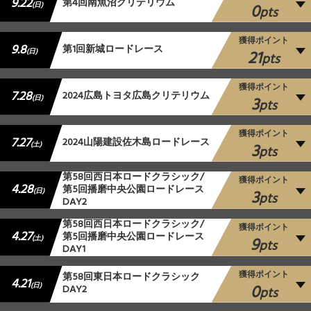
9.22
第4回南魚沼クリテリウム
0
(日)
pts
獲得ポイント
9.8
第1回新城ロードレース
21
(日)
pts
獲得ポイント
7.28
2024広島トヨタ広島クリテリウム
3
(日)
pts
獲得ポイント
7.27
2024山陽建設佐木島ロードレース
3
(土)
pts
第58回西日本ロードクラシック/
獲得ポイント
4.28
第5回播磨中央公園ロードレース
3
(日)
pts
DAY2
第58回西日本ロードクラシック/
獲得ポイント
4.27
第5回播磨中央公園ロードレース
9
(土)
pts
DAY1
獲得ポイント
第58回東日本ロードクラシック
4.21
0
(日)
DAY2
pts