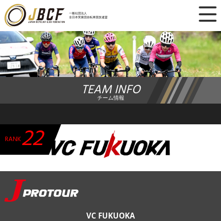
×
一般社団法人
全日本実業団自転車競技連盟
ニュース
レース日程
TEAM INFO
ランキング
チーム情報
レース結果
22
チーム・選手
RANK
競技ガイド
加盟・登録
VC FUKUOKA
エントリー