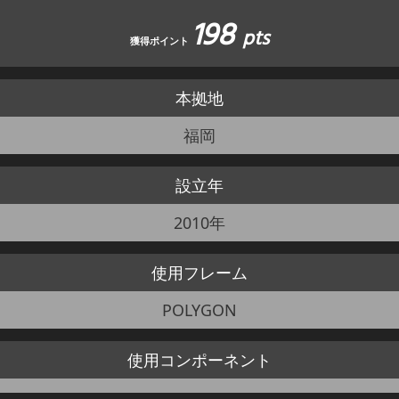
198
pts
JBCF ROAD SERIESとは
獲得ポイント
本拠地
福岡
設立年
2010年
使用
フレーム
POLYGON
使用
コンポーネント