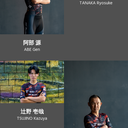
TANAKA Ryosuke
阿部 源
ABE Gen
辻野 壱哉
TSUJINO Kazuya