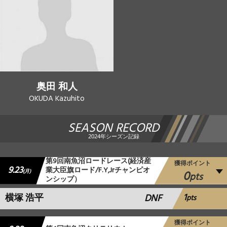
奥田 和人
OKUDA Kazuhito
SEASON RECORD
2024年シーズン記録
第9回南魚沼ロードレース(経済産
獲得ポイント
9.23
業大臣旗ロード/F.Y,Jrチャンピオ
0
(月)
pts
ンシップ）
1
横塚 浩平
DNF
pts
獲得ポイント