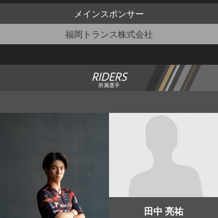
メイン
スポンサー
福岡トランス株式会社
RIDERS
所属選手
田中 亮祐