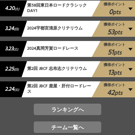
獲得ポイント
第58回東日本ロードクラシック
4.20
0
(土)
DAY1
pts
獲得ポイント
3.24
2024宇都宮清原クリテリウム
53
(日)
pts
獲得ポイント
3.23
2024真岡芳賀ロードレース
51
(土)
pts
獲得ポイント
2.25
第2回 JBCF 志布志クリテリウム
13
(日)
pts
獲得ポイント
第2回 JBCF 鹿屋・肝付ロードレー
2.24
42
(土)
ス
pts
ランキングへ
チーム一覧へ