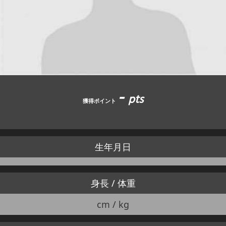
JBCF ROAD SERIESとは
-
pts
獲得ポイント
生年月日
身長 / 体重
cm / kg