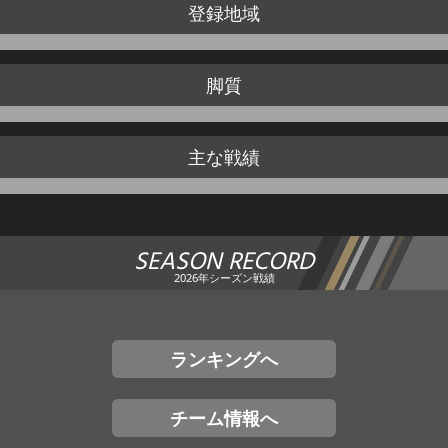
登録地域
脚質
主な戦績
SEASON RECORD
2026年シーズン戦績
ランキングへ
チーム情報へ