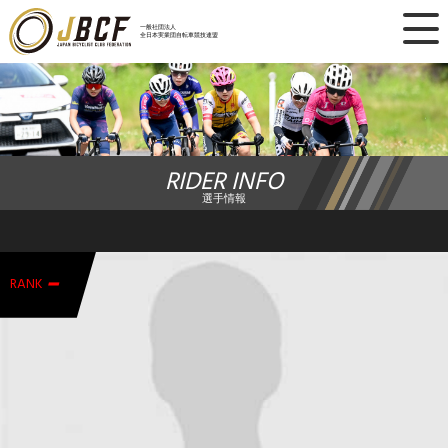
×
一般社団法人
全日本実業団自転車競技連盟
ニュース
レース日程
RIDER INFO
ランキング
選手情報
レース結果
-
チーム・選手
RANK
競技ガイド
加盟・登録
エントリー