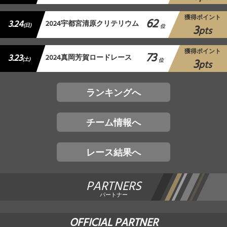
獲得ポイント
62
3.24
2024宇都宮清原クリテリウム
3
(日)
位
pts
獲得ポイント
73
3.23
2024真岡芳賀ロードレース
3
(土)
位
pts
ランキングへ
チーム情報へ
レース結果へ
PARTNERS
パートナー
OFFICIAL PARTNER