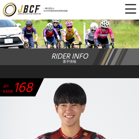
×
一般社団法人
全日本実業団自転車競技連盟
ニュース
レース日程
RIDER INFO
ランキング
選手情報
レース結果
168
JPT
チーム・選手
RANK
競技ガイド
加盟・登録
エントリー