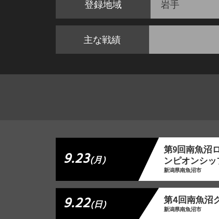
登録地域
岩手
主な戦績
第9回南魚沼ロ
9.23
(月)
ンピオンシッ
新潟県南魚沼市
9.22
第4回南魚沼
(日)
新潟県南魚沼市