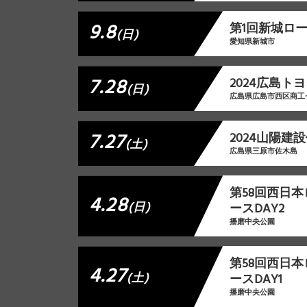
9.8
第1回新城ロ
(日)
愛知県新城市
7.28
2024広島ト
(日)
広島県広島市西区商工
7.27
2024山陽建
(土)
広島県三原市佐木島
第58回西日
4.28
(日)
ースDAY2
播磨中央公園
第58回西日
4.27
(土)
ースDAY1
播磨中央公園