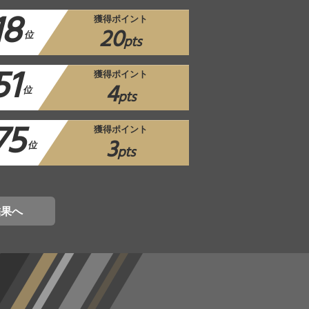
18
獲得ポイント
20
位
pts
51
獲得ポイント
4
位
pts
75
獲得ポイント
3
位
pts
結果へ