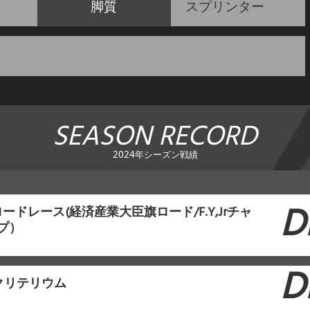
脚質
スプリンター
SEASON RECORD
2024年シーズン戦績
D
ードレース(経済産業大臣旗ロード/F.Y,Jrチャ
プ）
D
クリテリウム