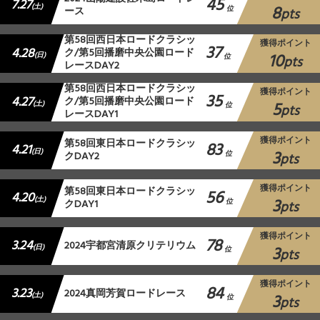
45
7.27
8
(土)
ース
位
pts
第58回西日本ロードクラシッ
獲得ポイント
37
4.28
ク/第5回播磨中央公園ロード
10
(日)
位
pts
レースDAY2
第58回西日本ロードクラシッ
獲得ポイント
35
4.27
ク/第5回播磨中央公園ロード
5
(土)
位
pts
レースDAY1
獲得ポイント
第58回東日本ロードクラシッ
83
4.21
3
(日)
クDAY2
位
pts
獲得ポイント
第58回東日本ロードクラシッ
56
4.20
3
(土)
クDAY1
位
pts
獲得ポイント
78
3.24
2024宇都宮清原クリテリウム
3
(日)
位
pts
獲得ポイント
84
3.23
2024真岡芳賀ロードレース
3
(土)
位
pts