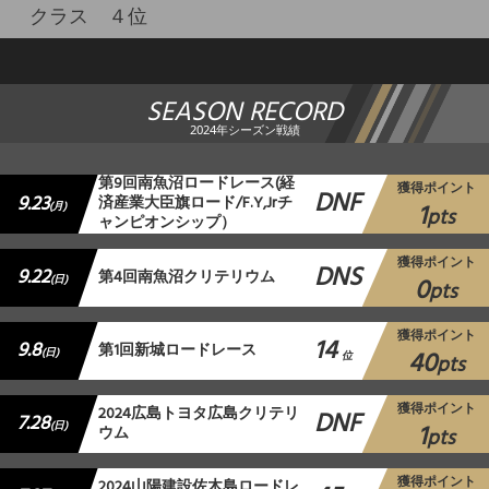
クラス ４位
SEASON RECORD
2024年シーズン戦績
第9回南魚沼ロードレース(経
獲得ポイント
DNF
9.23
済産業大臣旗ロード/F.Y,Jrチ
1
(月)
pts
ャンピオンシップ）
獲得ポイント
DNS
9.22
第4回南魚沼クリテリウム
0
(日)
pts
獲得ポイント
14
9.8
第1回新城ロードレース
40
(日)
位
pts
獲得ポイント
2024広島トヨタ広島クリテリ
DNF
7.28
1
(日)
ウム
pts
獲得ポイント
2024山陽建設佐木島ロードレ