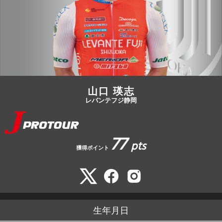
JBCF ROAD SERIESとは
山口 瑛志
レバンテフジ静岡
77
pts
獲得ポイント
生年月日