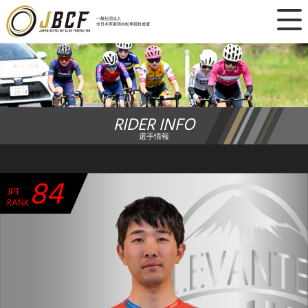
×
一般社団法人
全日本実業団自転車競技連盟
ニュース
レース日程
RIDER INFO
ランキング
選手情報
レース結果
84
JPT
チーム・選手
RANK
競技ガイド
加盟・登録
エントリー