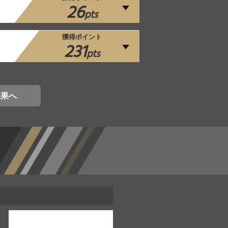
26
pts
獲得ポイント
231
pts
結果へ