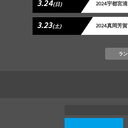
3.24
2024宇都宮
(日)
3.23
2024真岡芳
(土)
ラン