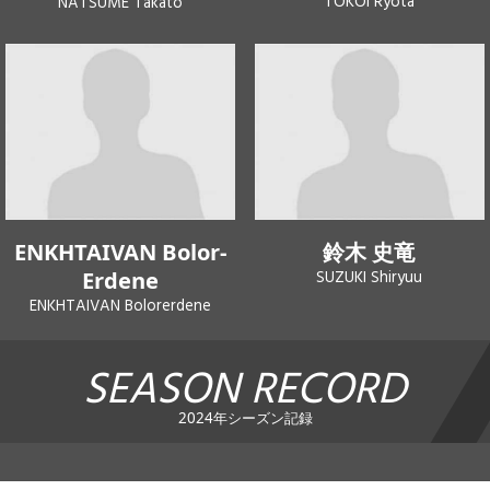
TOKOI Ryota
NATSUME Takato
ENKHTAIVAN Bolor-
鈴木 史竜
Erdene
SUZUKI Shiryuu
ENKHTAIVAN Bolorerdene
SEASON RECORD
2024年シーズン記録