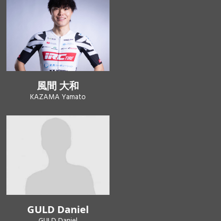
風間 大和
KAZAMA Yamato
GULD Daniel