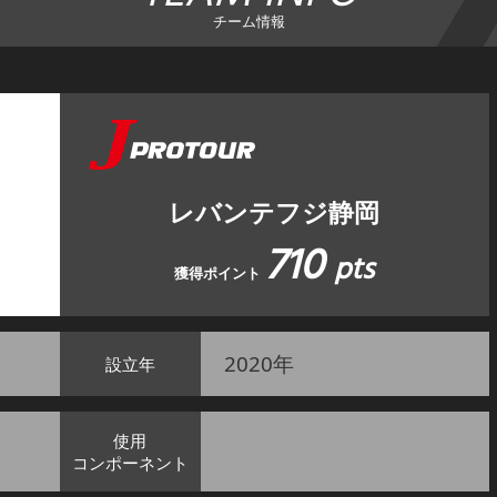
チーム情報
レバンテフジ静岡
710
pts
獲得ポイント
2020年
設立年
使用
コンポーネント