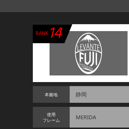
14
RANK
静岡
本拠地
使用
MERIDA
フレーム