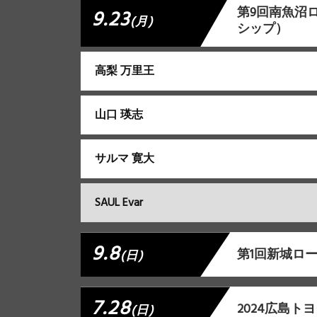
第9回南魚沼ロ
9.23
(月)
シップ）
高梨 万里王
山口 瑛志
サルマ 寛大
SAUL Evar
9.8
第1回新城ロ
(日)
7.28
2024広島ト
(日)