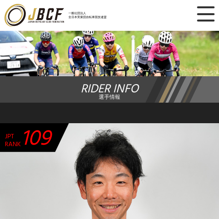
×
一般社団法人
全日本実業団自転車競技連盟
ニュース
レース日程
RIDER INFO
ランキング
選手情報
レース結果
109
JPT
チーム・選手
RANK
競技ガイド
加盟・登録
エントリー