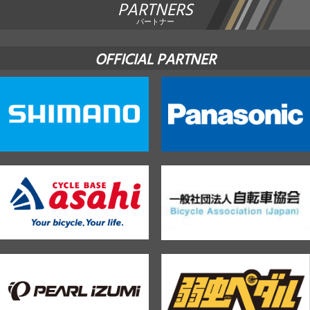
PARTNERS
パートナー
OFFICIAL PARTNER