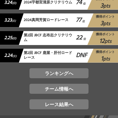
74
3.24
2024宇都宮清原クリテリウム
3
(日)
位
pts
獲得ポイント
77
3.23
2024真岡芳賀ロードレース
3
(土)
位
pts
獲得ポイント
第2回 JBCF 志布志クリテリウ
22
2.25
12
(日)
ム
位
pts
獲得ポイント
第2回 JBCF 鹿屋・肝付ロード
DNF
2.24
1
(土)
レース
pts
ランキングへ
チーム情報へ
レース結果へ