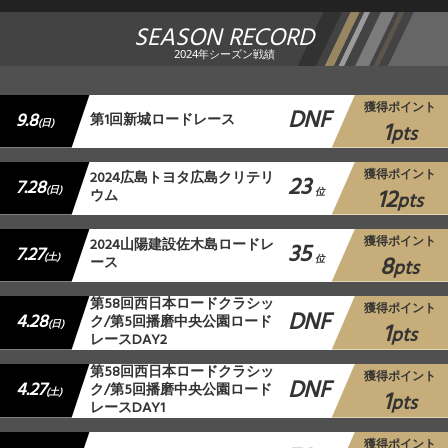
SEASON RECORD
2024年シーズン戦績
獲得ポイント
DNF
9.8
第1回新城ロードレース
1
(日)
pts
獲得ポイント
2024広島トヨタ広島クリテリ
23
7.28
12
(日)
ウム
位
pts
獲得ポイント
2024山陽建設佐木島ロードレ
35
7.27
8
(土)
ース
位
pts
第58回西日本ロードクラシッ
獲得ポイント
DNF
4.28
ク/第5回播磨中央公園ロード
1
(日)
pts
レースDAY2
第58回西日本ロードクラシッ
獲得ポイント
DNF
4.27
ク/第5回播磨中央公園ロード
1
(土)
pts
レースDAY1
獲得ポイント