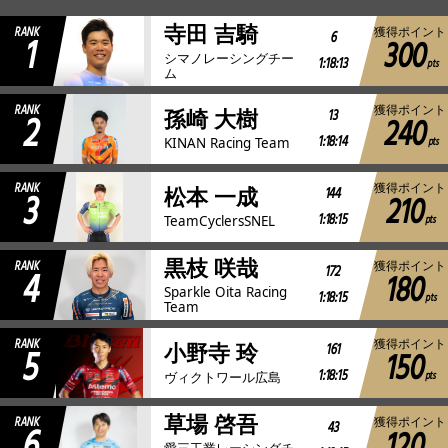
寺田 吉騎
RANK
獲得ポイント
1
6
300
JBCF ROAD SERIESとは
シマノレーシングチー
1:18:13
pts
ム
RANK
獲得ポイント
2
13
孫崎 大樹
240
1:18:14
pts
KINAN Racing Team
RANK
獲得ポイント
3
144
松本 一成
210
1:18:15
pts
TeamCyclersSNEL
黒枝 咲哉
RANK
獲得ポイント
4
172
180
Sparkle Oita Racing
1:18:15
pts
Team
RANK
獲得ポイント
5
161
小野寺 玲
150
1:18:15
pts
ヴィクトワール広島
草場 啓吾
RANK
獲得ポイント
6
43
愛三工業レーシングチ