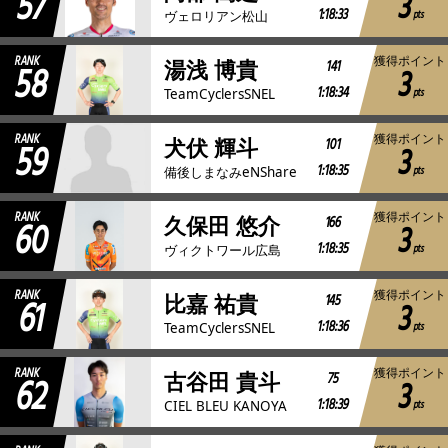
57
3
1:18:33
pts
ヴェロリアン松山
RANK
獲得ポイント
58
141
湯浅 博貴
3
1:18:34
pts
TeamCyclersSNEL
RANK
獲得ポイント
59
101
犬伏 輝斗
3
1:18:35
pts
備後しまなみeNShare
RANK
獲得ポイント
60
166
久保田 悠介
3
1:18:35
pts
ヴィクトワール広島
RANK
獲得ポイント
61
145
比嘉 祐貴
3
1:18:36
pts
TeamCyclersSNEL
RANK
獲得ポイント
62
75
古谷田 貴斗
3
1:18:39
pts
CIEL BLEU KANOYA