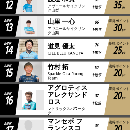
12
93
35
アヴニールサイクリン
1:18:17
pts
グ山梨
山里 一心
RANK
獲得ポイント
13
96
30
アヴニールサイクリン
1:18:17
pts
グ山梨
RANK
獲得ポイント
14
74
道見 優太
25
1:18:17
pts
CIEL BLEU KANOYA
竹村 拓
RANK
獲得ポイント
15
177
20
Sparkle Oita Racing
1:18:17
pts
Team
アグロティス
獲得ポイント
20
アレクサンド
RANK
16
37
pts
ロス
1:18:18
マトリックスパワータ
グ
マンセボ フ
獲得ポイント
RANK
20
33
ランシスコ