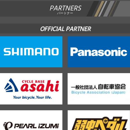
PARTNERS
パートナー
OFFICIAL PARTNER