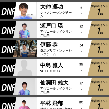
大仲 凛功
獲得ポイント
DNF
8
1
シマノレーシングチー
-
pts
ム
瀬戸口 瑛
獲得ポイント
DNF
92
1
アヴニールサイクリン
-
pts
グ山梨
伊藤 恭
獲得ポイント
DNF
54
1
群馬グリフィンレーシ
-
pts
ングチーム
獲得ポイント
DNF
182
中島 雅人
1
-
pts
VC FUKUOKA
仙洞田 雄大
獲得ポイント
DNF
97
1
アヴニールサイクリン
-
pts
グ山梨
獲得ポイント
DNF
105
平林 飛都
1
-
pts