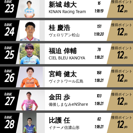
RANK
獲得ポイント
23
16
新城 雄大
12
1:18:19
pts
KINAN Racing Team
RANK
獲得ポイント
24
151
桂 慶浩
12
1:18:20
pts
ヴェロリアン松山
RANK
獲得ポイント
25
78
福迫 倖輔
12
1:18:21
pts
CIEL BLEU KANOYA
RANK
獲得ポイント
26
168
宮﨑 健太
12
1:18:21
pts
ヴィクトワール広島
RANK
獲得ポイント
27
103
金田 歩
12
1:18:21
pts
備後しまなみeNShare
RANK
獲得ポイント
28
82
比護 任
12
1:18:21
pts
イナーメ信濃山形