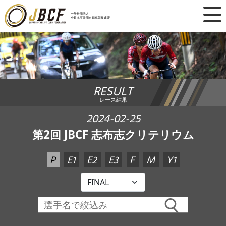
×
一般社団法人
全日本実業団自転車競技連盟
ニュース
レース日程
RESULT
ランキング
レース結果
レース結果
2024-02-25
第2回 JBCF 志布志クリテリウム
チーム・選手
P
E1
E2
E3
F
M
Y1
競技ガイド
加盟・登録
エントリー