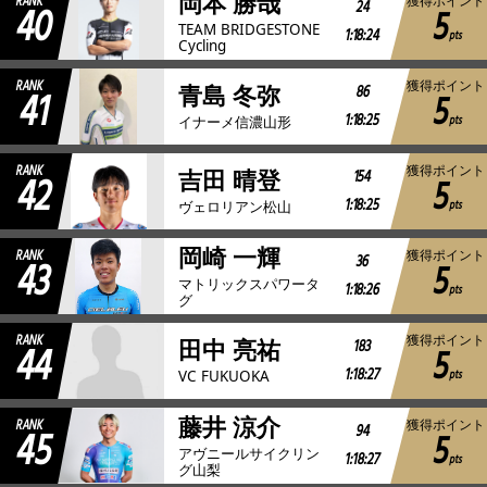
岡本 勝哉
RANK
獲得ポイント
40
24
5
TEAM BRIDGESTONE
1:18:24
pts
Cycling
RANK
獲得ポイント
41
86
青島 冬弥
5
1:18:25
pts
イナーメ信濃山形
RANK
獲得ポイント
42
154
吉田 晴登
5
1:18:25
pts
ヴェロリアン松山
岡崎 一輝
RANK
獲得ポイント
43
36
5
マトリックスパワータ
1:18:26
pts
グ
RANK
獲得ポイント
44
183
田中 亮祐
5
1:18:27
pts
VC FUKUOKA
藤井 涼介
RANK
獲得ポイント
45
94
5
アヴニールサイクリン
1:18:27
pts
グ山梨