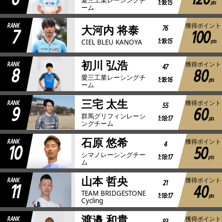
120
1:18:15
pts
ーム
RANK
獲得ポイント
7
76
大河内 将泰
100
1:18:15
pts
CIEL BLEU KANOYA
初川 弘浩
RANK
獲得ポイント
8
47
80
愛三工業レーシングチ
1:18:16
pts
ーム
三宅 太生
RANK
獲得ポイント
9
55
60
群馬グリフィンレーシ
1:18:17
pts
ングチーム
石原 悠希
RANK
獲得ポイント
10
4
50
シマノレーシングチー
1:18:17
pts
ム
山本 哲央
RANK
獲得ポイント
11
21
40
TEAM BRIDGESTONE
1:18:17
pts
Cycling
渡邉 和貴
RANK
獲得ポイント