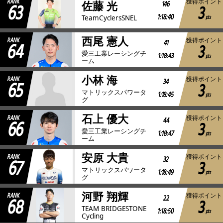
RANK
獲得ポイント
63
146
佐藤 光
3
1:18:40
pts
TeamCyclersSNEL
西尾 憲人
RANK
獲得ポイント
64
41
3
愛三工業レーシングチ
1:18:43
pts
ーム
小林 海
RANK
獲得ポイント
65
34
3
マトリックスパワータ
1:18:45
pts
グ
石上 優大
RANK
獲得ポイント
66
44
3
愛三工業レーシングチ
1:18:47
pts
ーム
安原 大貴
RANK
獲得ポイント
67
32
3
マトリックスパワータ
1:18:49
pts
グ
河野 翔輝
RANK
獲得ポイント
68
22
3
TEAM BRIDGESTONE
1:18:50
pts
Cycling