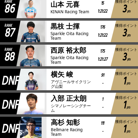
RANK
獲得ポイント
86
15
山本 元喜
3
1:21:22
pts
KINAN Racing Team
黒枝 士揮
RANK
獲得ポイント
87
176
3
Sparkle Oita Racing
1:21:22
pts
Team
西原 裕太郎
RANK
獲得ポイント
88
175
3
Sparkle Oita Racing
1:21:27
pts
Team
横矢 峻
獲得ポイント
DNF
91
1
アヴニールサイクリン
-
pts
グ山梨
入部 正太朗
獲得ポイント
DNF
1
1
シマノレーシングチー
-
pts
ム
高杉 知彰
獲得ポイント
DNF
111
1
Bellmare Racing
-
pts
Team