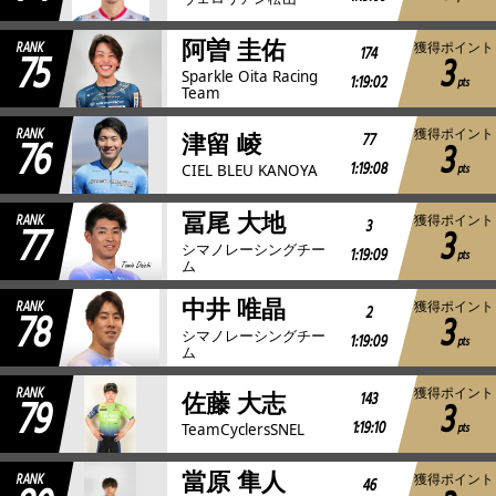
阿曽 圭佑
RANK
獲得ポイント
75
174
3
Sparkle Oita Racing
1:19:02
pts
Team
RANK
獲得ポイント
76
77
津留 崚
3
1:19:08
pts
CIEL BLEU KANOYA
冨尾 大地
RANK
獲得ポイント
77
3
3
シマノレーシングチー
1:19:09
pts
ム
中井 唯晶
RANK
獲得ポイント
78
2
3
シマノレーシングチー
1:19:09
pts
ム
RANK
獲得ポイント
79
143
佐藤 大志
3
1:19:10
pts
TeamCyclersSNEL
當原 隼人
RANK
獲得ポイント
46