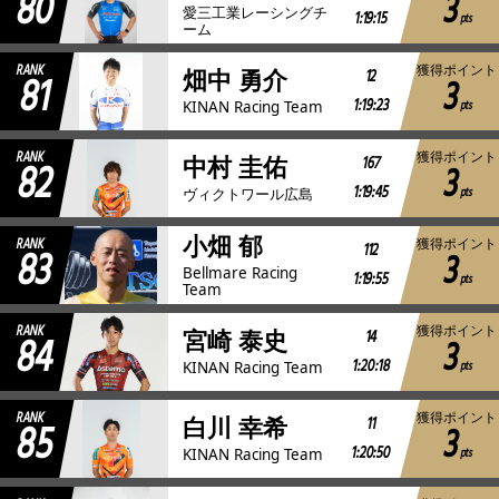
80
3
愛三工業レーシングチ
1:19:15
pts
ーム
RANK
獲得ポイント
81
12
畑中 勇介
3
1:19:23
pts
KINAN Racing Team
RANK
獲得ポイント
82
167
中村 圭佑
3
1:19:45
pts
ヴィクトワール広島
小畑 郁
RANK
獲得ポイント
83
112
3
Bellmare Racing
1:19:55
pts
Team
RANK
獲得ポイント
84
14
宮崎 泰史
3
1:20:18
pts
KINAN Racing Team
RANK
獲得ポイント
85
11
白川 幸希
3
1:20:50
pts
KINAN Racing Team