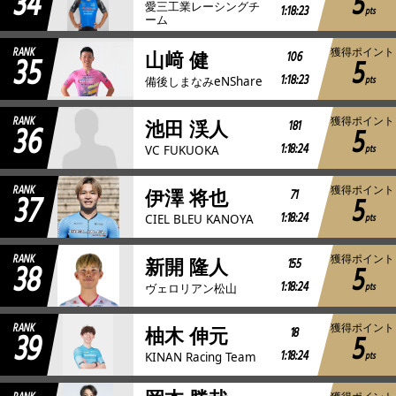
34
5
愛三工業レーシングチ
1:18:23
pts
ーム
RANK
獲得ポイント
35
106
山﨑 健
5
1:18:23
pts
備後しまなみeNShare
RANK
獲得ポイント
36
181
池田 渓人
5
1:18:24
pts
VC FUKUOKA
RANK
獲得ポイント
37
71
伊澤 将也
5
1:18:24
pts
CIEL BLEU KANOYA
RANK
獲得ポイント
38
155
新開 隆人
5
1:18:24
pts
ヴェロリアン松山
RANK
獲得ポイント
39
18
柚木 伸元
5
1:18:24
pts
KINAN Racing Team