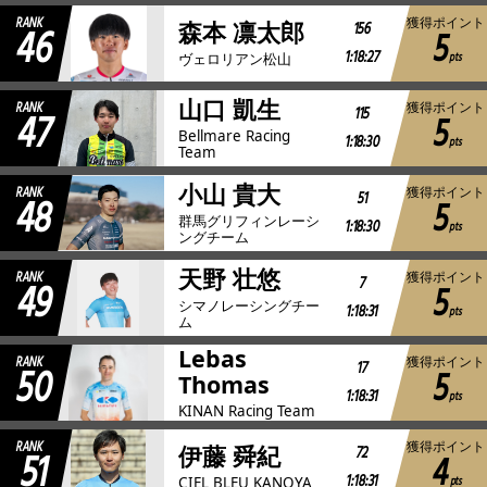
RANK
獲得ポイント
46
156
森本 凛太郎
5
1:18:27
pts
ヴェロリアン松山
山口 凱生
RANK
獲得ポイント
47
115
5
Bellmare Racing
1:18:30
pts
Team
小山 貴大
RANK
獲得ポイント
48
51
5
群馬グリフィンレーシ
1:18:30
pts
ングチーム
天野 壮悠
RANK
獲得ポイント
49
7
5
シマノレーシングチー
1:18:31
pts
ム
Lebas
RANK
獲得ポイント
50
17
5
Thomas
1:18:31
pts
KINAN Racing Team
RANK
獲得ポイント
51
72
伊藤 舜紀
4
1:18:31
pts
CIEL BLEU KANOYA