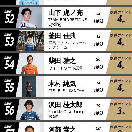
山下 虎ノ亮
RANK
獲得ポイント
52
23
4
TEAM BRIDGESTONE
1:18:32
pts
Cycling
釜田 佳典
RANK
獲得ポイント
53
53
4
群馬グリフィンレーシ
1:18:33
pts
ングチーム
RANK
獲得ポイント
54
162
柴田 雅之
4
1:18:33
pts
ヴィクトワール広島
RANK
獲得ポイント
55
73
木村 純気
4
1:18:33
pts
CIEL BLEU KANOYA
沢田 桂太郎
RANK
獲得ポイント
56
171
3
Sparkle Oita Racing
1:18:33
pts
Team
RANK
獲得ポイント
153
阿部 嵩之