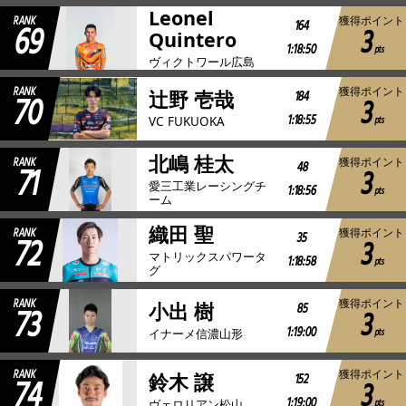
Leonel
RANK
獲得ポイント
69
164
3
Quintero
1:18:50
pts
ヴィクトワール広島
RANK
獲得ポイント
70
184
辻野 壱哉
3
1:18:55
pts
VC FUKUOKA
北嶋 桂太
RANK
獲得ポイント
71
48
3
愛三工業レーシングチ
1:18:56
pts
ーム
織田 聖
RANK
獲得ポイント
72
35
3
マトリックスパワータ
1:18:58
pts
グ
RANK
獲得ポイント
73
85
小出 樹
3
1:19:00
pts
イナーメ信濃山形
RANK
獲得ポイント
74
152
鈴木 譲
3
1:19:00
pts
ヴェロリアン松山