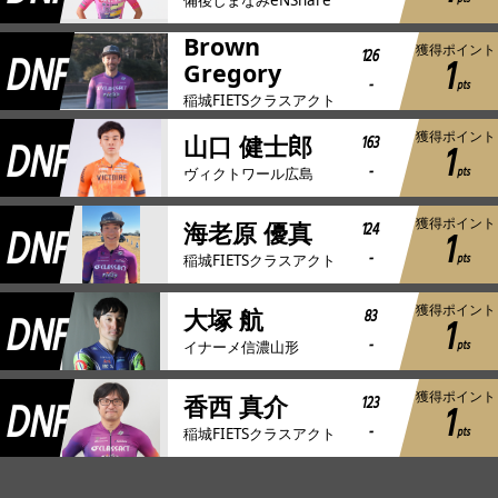
備後しまなみeNShare
Brown
獲得ポイント
DNF
126
1
Gregory
-
pts
稲城FIETSクラスアクト
獲得ポイント
DNF
163
山口 健士郎
1
-
pts
ヴィクトワール広島
獲得ポイント
DNF
124
海老原 優真
1
-
pts
稲城FIETSクラスアクト
獲得ポイント
DNF
83
大塚 航
1
-
pts
イナーメ信濃山形
獲得ポイント
DNF
123
香西 真介
1
-
pts
稲城FIETSクラスアクト