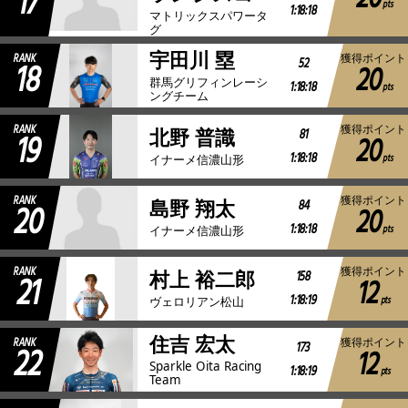
17
pts
1:18:18
マトリックスパワータ
グ
宇田川 塁
RANK
獲得ポイント
18
52
20
群馬グリフィンレーシ
1:18:18
pts
ングチーム
RANK
獲得ポイント
19
81
北野 普識
20
1:18:18
pts
イナーメ信濃山形
RANK
獲得ポイント
20
84
島野 翔太
20
1:18:18
pts
イナーメ信濃山形
RANK
獲得ポイント
21
158
村上 裕二郎
12
1:18:19
pts
ヴェロリアン松山
住吉 宏太
RANK
獲得ポイント
22
173
12
Sparkle Oita Racing
1:18:19
pts
Team