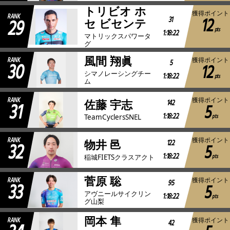
トリビオ ホ
獲得ポイント
RANK
12
29
31
セ ビセンテ
pts
1:18:22
マトリックスパワータ
グ
風間 翔眞
RANK
獲得ポイント
30
5
12
シマノレーシングチー
1:18:22
pts
ム
RANK
獲得ポイント
31
142
佐藤 宇志
5
1:18:22
pts
TeamCyclersSNEL
RANK
獲得ポイント
32
122
物井 邑
5
1:18:22
pts
稲城FIETSクラスアクト
菅原 聡
RANK
獲得ポイント
33
95
5
アヴニールサイクリン
1:18:22
pts
グ山梨
岡本 隼
RANK
獲得ポイント
42