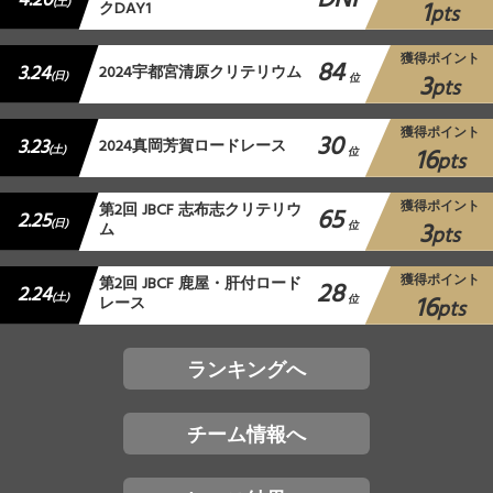
DNF
4.20
1
(土)
クDAY1
pts
獲得ポイント
84
3.24
2024宇都宮清原クリテリウム
3
(日)
位
pts
獲得ポイント
30
3.23
2024真岡芳賀ロードレース
16
(土)
位
pts
獲得ポイント
第2回 JBCF 志布志クリテリウ
65
2.25
3
(日)
ム
位
pts
獲得ポイント
第2回 JBCF 鹿屋・肝付ロード
28
2.24
16
(土)
レース
位
pts
ランキングへ
チーム情報へ