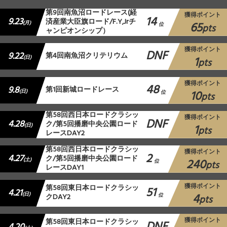
第9回南魚沼ロードレース(経
獲得ポイント
14
9.23
済産業大臣旗ロード/F.Y,Jrチ
65
(月)
位
pts
ャンピオンシップ）
獲得ポイント
DNF
9.22
第4回南魚沼クリテリウム
1
(日)
pts
獲得ポイント
48
9.8
第1回新城ロードレース
10
(日)
位
pts
第58回西日本ロードクラシッ
獲得ポイント
DNF
4.28
ク/第5回播磨中央公園ロード
1
(日)
pts
レースDAY2
第58回西日本ロードクラシッ
獲得ポイント
2
4.27
ク/第5回播磨中央公園ロード
240
(土)
位
pts
レースDAY1
獲得ポイント
第58回東日本ロードクラシッ
51
4.21
4
(日)
クDAY2
位
pts
獲得ポイント
第58回東日本ロードクラシッ