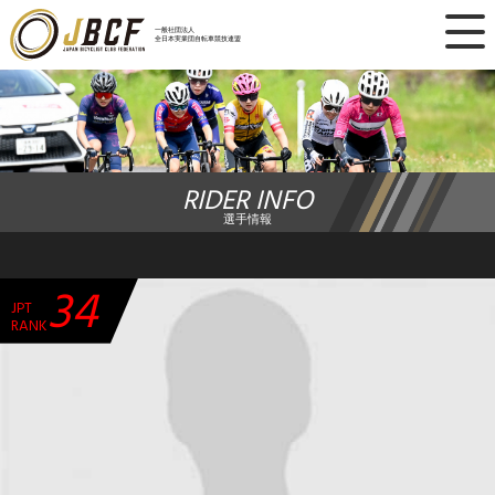
×
一般社団法人
全日本実業団自転車競技連盟
ニュース
レース日程
RIDER INFO
ランキング
選手情報
レース結果
34
JPT
チーム・選手
RANK
競技ガイド
加盟・登録
エントリー