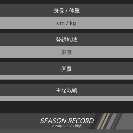
身長 / 体重
cm / kg
登録地域
東京
脚質
主な戦績
SEASON RECORD
2024年シーズン戦績