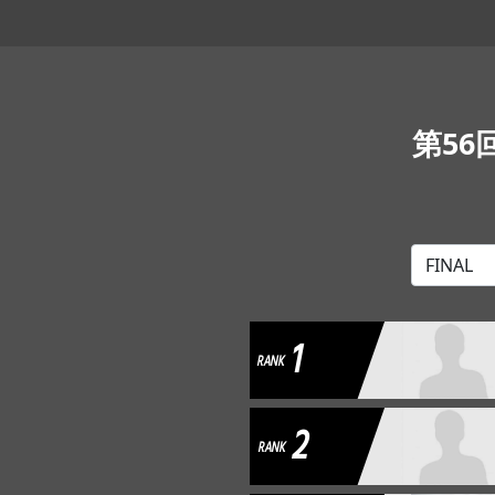
第56
1
RANK
2
RANK