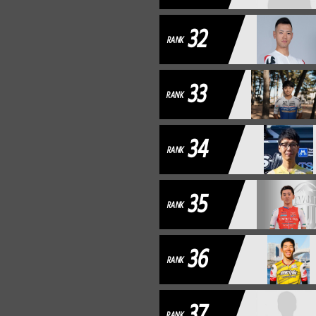
32
RANK
33
RANK
34
RANK
35
RANK
36
RANK
37
RANK