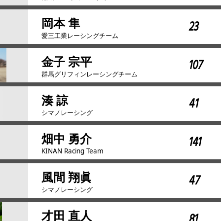
岡本 隼
23
愛三工業レーシングチーム
金子 宗平
107
群馬グリフィンレーシングチーム
湊 諒
41
シマノレーシング
畑中 勇介
141
KINAN Racing Team
風間 翔眞
47
シマノレーシング
才田 直人
81