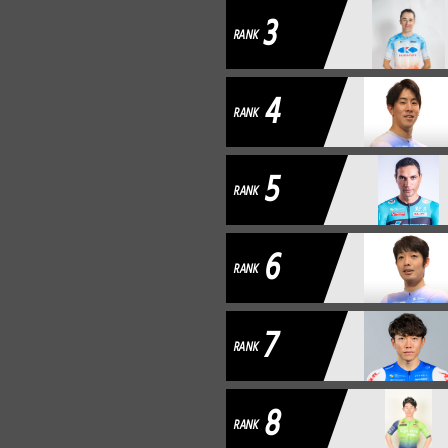
3
RANK
4
RANK
5
RANK
6
RANK
7
RANK
8
RANK