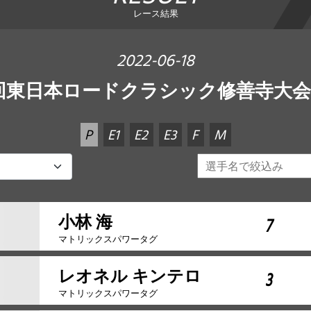
レース結果
2022-06-18
回東日本ロードクラシック修善寺大会 
P
E1
E2
E3
F
M
小林 海
7
マトリックスパワータグ
レオネル キンテロ
3
マトリックスパワータグ