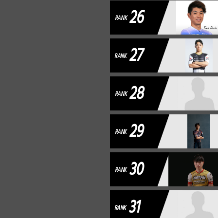
26
RANK
27
RANK
28
RANK
29
RANK
30
RANK
31
RANK