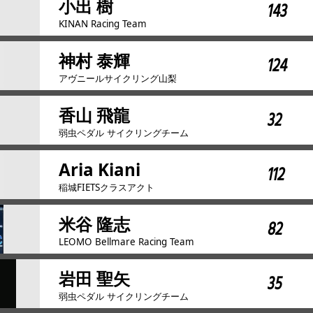
小出 樹
143
KINAN Racing Team
神村 泰輝
124
アヴニールサイクリング山梨
香山 飛龍
32
弱虫ペダル サイクリングチーム
Aria Kiani
112
稲城FIETSクラスアクト
米谷 隆志
82
LEOMO Bellmare Racing Team
岩田 聖矢
35
弱虫ペダル サイクリングチーム