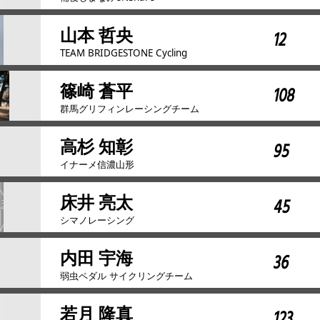
山本 哲央
12
TEAM BRIDGESTONE Cycling
篠崎 蒼平
108
群馬グリフィンレーシングチーム
高杉 知彰
95
イナーメ信濃山形
床井 亮太
45
シマノレーシング
内田 宇海
36
弱虫ペダル サイクリングチーム
若月 隆真
123