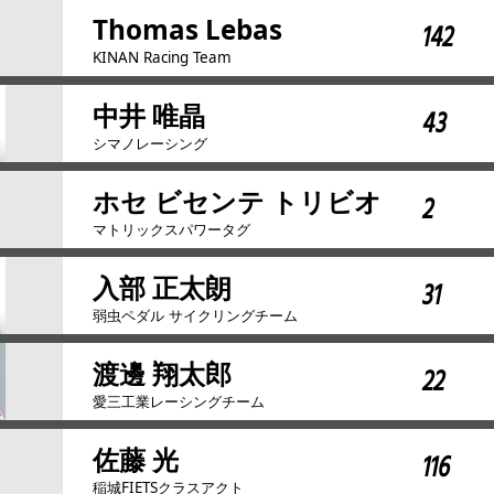
Thomas Lebas
142
KINAN Racing Team
中井 唯晶
43
シマノレーシング
ホセ ビセンテ トリビオ
2
マトリックスパワータグ
入部 正太朗
31
弱虫ペダル サイクリングチーム
渡邊 翔太郎
22
愛三工業レーシングチーム
佐藤 光
116
稲城FIETSクラスアクト