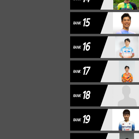
15
RANK
16
RANK
17
RANK
18
RANK
19
RANK