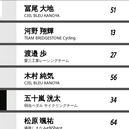
冨尾 大地
51
CIEL BLEU KANOYA
河野 翔輝
13
TEAM BRIDGESTONE Cycling
渡邉 歩
27
愛三工業レーシングチーム
木村 純気
56
CIEL BLEU KANOYA
五十嵐 洸太
34
弱虫ペダル サイクリングチーム
松原 颯祐
64
備後しまなみeNShare