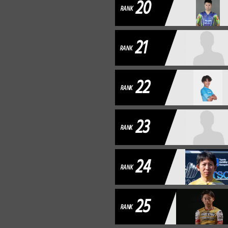
20
RANK
21
RANK
22
RANK
23
RANK
24
RANK
25
RANK