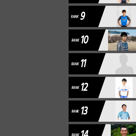
9
RANK
10
RANK
11
RANK
12
RANK
13
RANK
14
RANK