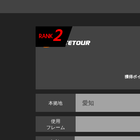
2
RANK
獲得ポ
愛知
本拠地
使用
フレーム