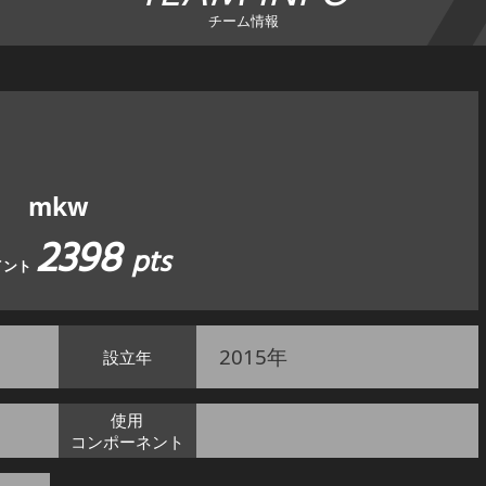
チーム情報
mkw
2398
pts
イント
2015年
設立年
使用
コンポーネント