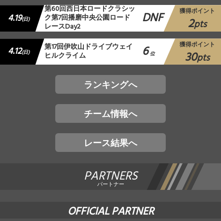
第60回西日本ロードクラシッ
獲得ポイント
DNF
4.19
ク第7回播磨中央公園ロード
2
(日)
pts
レースDay2
獲得ポイント
第17回伊吹山ドライブウェイ
6
4.12
30
(日)
ヒルクライム
位
pts
ランキングへ
チーム情報へ
レース結果へ
PARTNERS
パートナー
OFFICIAL PARTNER