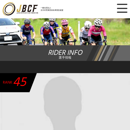
×
一般社団法人
全日本実業団自転車競技連盟
ニュース
レース日程
RIDER INFO
ランキング
選手情報
レース結果
45
チーム・選手
RANK
競技ガイド
加盟・登録
エントリー