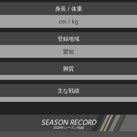
身長 / 体重
cm / kg
登録地域
愛知
脚質
主な戦績
SEASON RECORD
2026年シーズン戦績