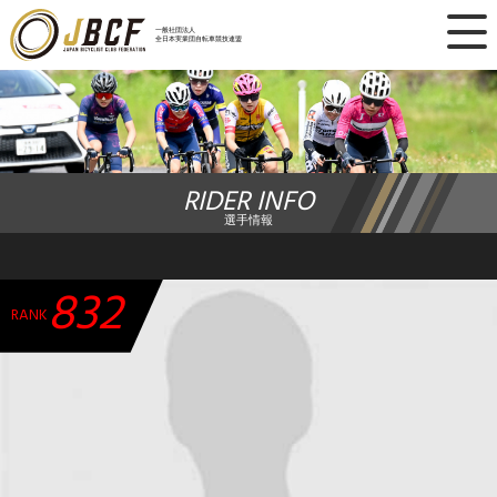
×
一般社団法人
全日本実業団自転車競技連盟
ニュース
レース日程
RIDER INFO
ランキング
選手情報
レース結果
832
チーム・選手
RANK
競技ガイド
加盟・登録
エントリー