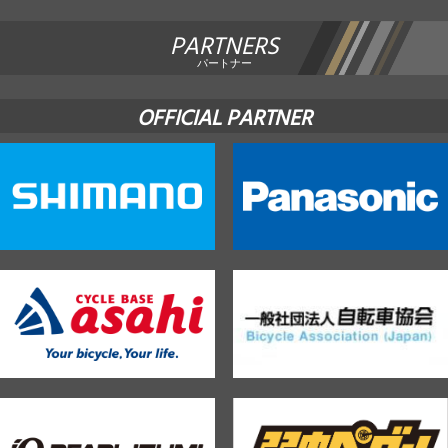
PARTNERS
パートナー
OFFICIAL PARTNER