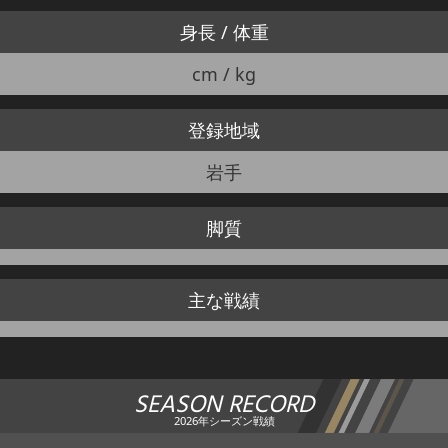
身長 / 体重
cm / kg
登録地域
岩手
脚質
主な戦績
SEASON RECORD
2026年シーズン戦績