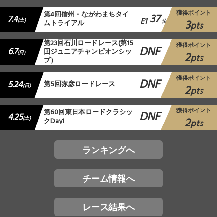
獲得ポイント
第4回信州・ながわまちタイ
37
7.4
E1
3
(土)
ムトライアル
位
pts
第23回石川ロードレース(第15
獲得ポイント
DNF
6.7
回ジュニアチャンピオンシッ
2
(日)
pts
プ）
獲得ポイント
DNF
5.24
第5回弥彦ロードレース
2
(日)
pts
獲得ポイント
第60回東日本ロードクラシッ
DNF
4.25
2
(土)
クDay1
pts
ランキングへ
チーム情報へ
レース結果へ