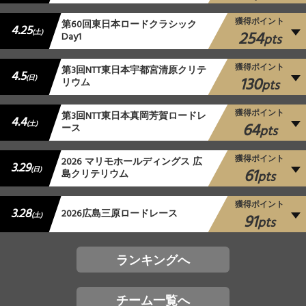
獲得ポイント
第60回東日本ロードクラシック
4.25
254
(土)
Day1
pts
獲得ポイント
第3回NTT東日本宇都宮清原クリテ
4.5
130
(日)
リウム
pts
獲得ポイント
第3回NTT東日本真岡芳賀ロードレ
4.4
64
(土)
ース
pts
獲得ポイント
2026 マリモホールディングス 広
3.29
61
(日)
島クリテリウム
pts
獲得ポイント
3.28
2026広島三原ロードレース
91
(土)
pts
ランキングへ
チーム一覧へ