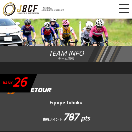
×
一般社団法人
全日本実業団自転車競技連盟
ニュース
レース日程
TEAM INFO
ランキング
チーム情報
レース結果
26
チーム・選手
RANK
競技ガイド
Equipe Tohoku
787
加盟・登録
pts
獲得ポイント
エントリー