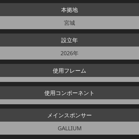
本拠地
JBCF ROAD SERIESとは
宮城
設立年
2026年
使用
フレーム
使用
コンポーネント
メイン
スポンサー
GALLIUM