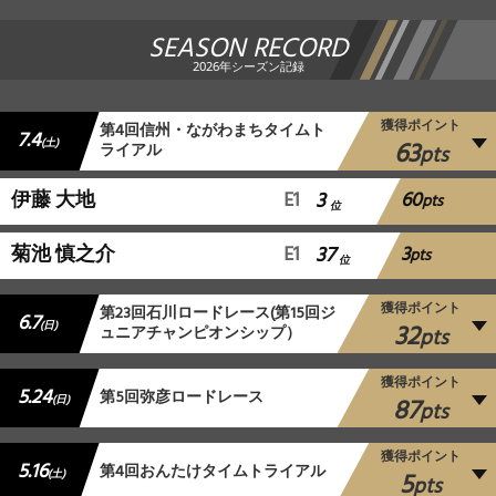
SEASON RECORD
2026年シーズン記録
獲得ポイント
第4回信州・ながわまちタイムト
7.4
63
(土)
ライアル
pts
60
伊藤 大地
E1
3
pts
位
3
菊池 慎之介
E1
37
pts
位
獲得ポイント
第23回石川ロードレース(第15回ジ
6.7
32
(日)
ュニアチャンピオンシップ）
pts
獲得ポイント
5.24
第5回弥彦ロードレース
87
(日)
pts
獲得ポイント
5.16
第4回おんたけタイムトライアル
5
(土)
pts