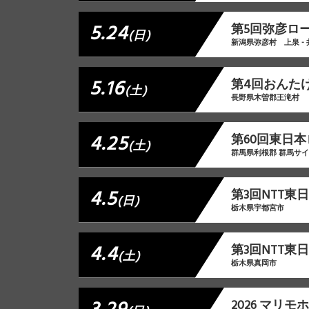
5.24
第5回弥彦ロ
(日)
新潟県弥彦村 上泉 -
5.16
第4回おんた
(土)
長野県木曽郡王滝村
4.25
第60回東日本
(土)
群馬県利根郡 群馬サ
4.5
第3回NTT
(日)
栃木県宇都宮市
4.4
第3回NTT
(土)
栃木県真岡市
2026 マリ