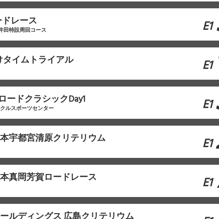
ードレース
E1
 井田特設周回コース
けタイムトライアル
E1
ロードクラシックDay1
E1
イクルスポーツセンター
東日本宇都宮清原クリテリウム
E1
東日本真岡芳賀ロードレース
E1
モホールディングス 広島クリテリウム