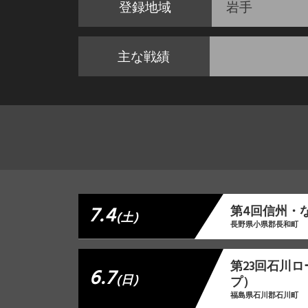
登録地域
岩手
主な戦績
7.4
第4回信州・
(土)
長野県小県郡長和町
第23回石川
6.7
(日)
プ）
福島県石川郡石川町