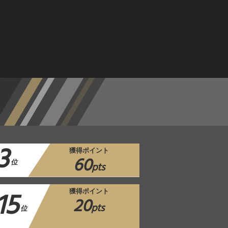
3
獲得ポイント
60
位
pts
15
獲得ポイント
20
pts
位