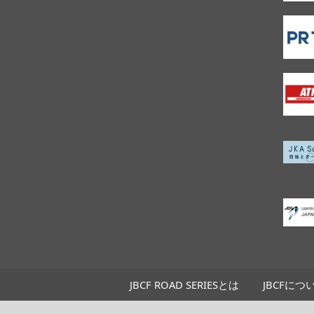
JBCF ROAD SERIESとは
JBCFにつ