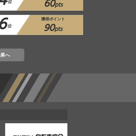
4
60
位
pts
6
獲得ポイント
90
位
pts
結果へ