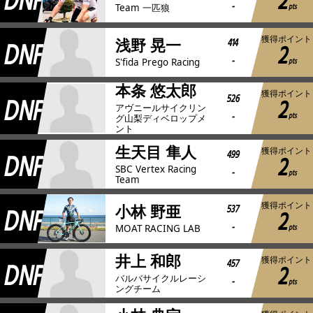
DNF
2
-
pts
Team 一匹狼
獲得ポイント
DNF
414
浅野 晃一
2
-
pts
S'fida Prego Racing
本条 悠太郎
獲得ポイント
DNF
526
2
アヴニールサイクリン
-
pts
グ山梨ディベロップメ
ント
生天目 隼人
獲得ポイント
DNF
499
2
SBC Vertex Racing
-
pts
Team
獲得ポイント
DNF
537
小林 野亜
2
-
pts
MOAT RACING LAB
井上 和郎
獲得ポイント
DNF
457
2
バルバサイクルレーシ
-
pts
ングチーム