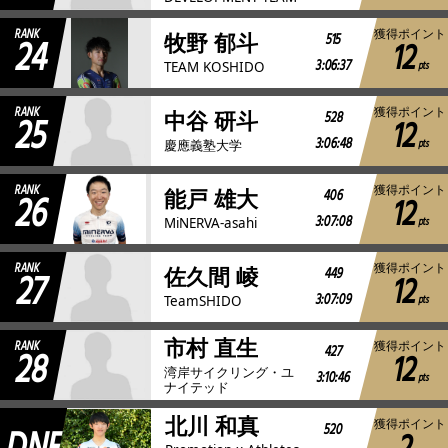
RANK
獲得ポイント
24
515
牧野 郁斗
12
3:06:37
pts
TEAM KOSHIDO
RANK
獲得ポイント
25
528
中谷 研斗
12
3:06:48
pts
慶應義塾大学
RANK
獲得ポイント
26
406
能戸 雄大
12
3:07:08
pts
MiNERVA-asahi
RANK
獲得ポイント
27
449
佐久間 崚
12
3:07:09
pts
TeamSHIDO
市村 直生
RANK
獲得ポイント
28
427
12
湾岸サイクリング・ユ
3:10:46
pts
ナイテッド
北川 和真
獲得ポイント
520