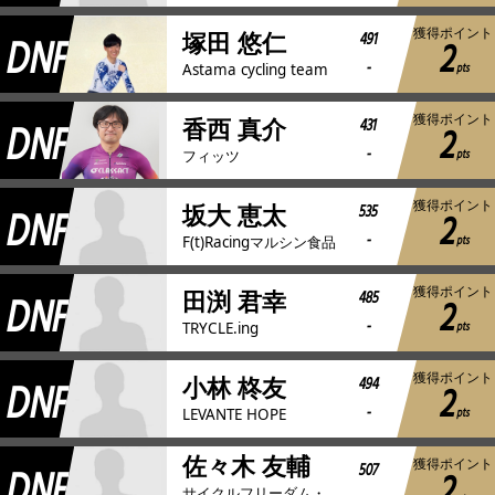
獲得ポイント
DNF
491
塚田 悠仁
2
-
pts
Astama cycling team
獲得ポイント
DNF
431
香西 真介
2
-
pts
フィッツ
獲得ポイント
DNF
535
坂大 恵太
2
-
pts
F(t)Racingマルシン食品
獲得ポイント
DNF
485
田渕 君幸
2
-
pts
TRYCLE.ing
獲得ポイント
DNF
494
小林 柊友
2
-
pts
LEVANTE HOPE
佐々木 友輔
獲得ポイント
DNF
507
2
サイクルフリーダム・