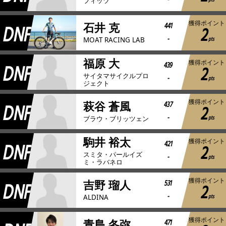
-
pts
フィッツ
獲得ポイント
DNF
441
石井 克
2
-
pts
MOAT RACING LAB
福原 大
獲得ポイント
DNF
439
2
サイタマサイクルプロ
-
pts
ジェクト
獲得ポイント
DNF
437
萩谷 蒼風
2
-
pts
ブラウ・ブリッツェン
駒井 裕太
獲得ポイント
DNF
421
2
スミタ・パールイズ
-
pts
ミ・ラバネロ
獲得ポイント
DNF
531
吉野 瑠人
2
-
pts
ALDINA
獲得ポイント
471
青島 冬弥