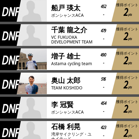
獲得ポイント
DNF
452
船戸 瑛太
2
-
pts
ボンシャンスACA
千葉 龍之介
獲得ポイント
DNF
479
2
VC FUKUOKA
-
pts
DEVELOPMENT TEAM
獲得ポイント
DNF
490
増子 雄士
2
-
pts
Astama cycling team
獲得ポイント
DNF
516
奥山 太郎
2
-
pts
TEAM KOSHIDO
獲得ポイント
DNF
454
李 冠賢
2
-
pts
ボンシャンスACA
石橋 利晃
獲得ポイント
DNF
423
2
湾岸サイクリング・ユ
-
pts
ナイテッド