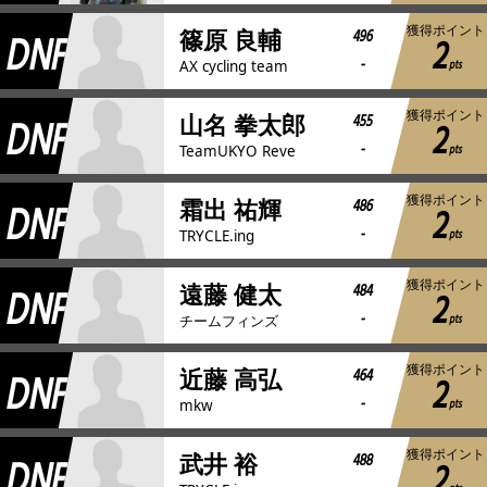
獲得ポイント
DNF
496
篠原 良輔
2
-
pts
AX cycling team
獲得ポイント
DNF
455
山名 拳太郎
2
-
pts
TeamUKYO Reve
獲得ポイント
DNF
486
霜出 祐輝
2
-
pts
TRYCLE.ing
獲得ポイント
DNF
484
遠藤 健太
2
-
pts
チームフィンズ
獲得ポイント
DNF
464
近藤 高弘
2
-
pts
mkw
獲得ポイント
DNF
488
武井 裕
2