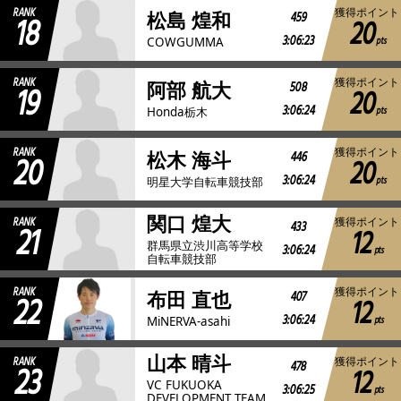
RANK
獲得ポイント
18
459
松島 煌和
20
3:06:23
pts
COWGUMMA
RANK
獲得ポイント
19
508
阿部 航大
20
3:06:24
pts
Honda栃木
RANK
獲得ポイント
20
446
松木 海斗
20
3:06:24
pts
明星大学自転車競技部
関口 煌大
RANK
獲得ポイント
21
433
12
群馬県立渋川高等学校
3:06:24
pts
自転車競技部
RANK
獲得ポイント
22
407
布田 直也
12
3:06:24
pts
MiNERVA-asahi
山本 晴斗
RANK
獲得ポイント
23
478
12
VC FUKUOKA
3:06:25
pts
DEVELOPMENT TEAM