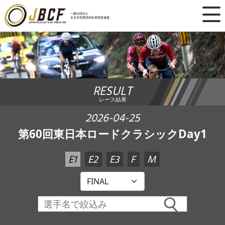
×
一般社団法人
全日本実業団自転車競技連盟
ニュース
レース日程
RESULT
ランキング
レース結果
レース結果
2026-04-25
第60回東日本ロードクラシックDay1
チーム・選手
E1
E2
E3
F
M
競技ガイド
加盟・登録
エントリー