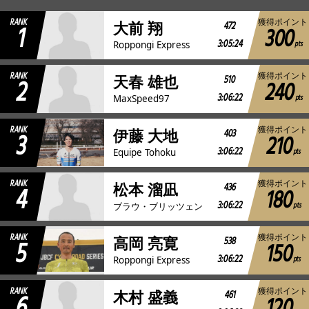
RANK
獲得ポイント
1
472
大前 翔
300
JBCF ROAD SERIESとは
3:05:24
pts
Roppongi Express
RANK
獲得ポイント
2
510
天春 雄也
240
3:06:22
pts
MaxSpeed97
RANK
獲得ポイント
3
403
伊藤 大地
210
3:06:22
pts
Equipe Tohoku
RANK
獲得ポイント
4
436
松本 溜凪
180
3:06:22
pts
ブラウ・ブリッツェン
RANK
獲得ポイント
5
538
高岡 亮寛
150
3:06:22
pts
Roppongi Express
RANK
獲得ポイント
6
461
木村 盛義