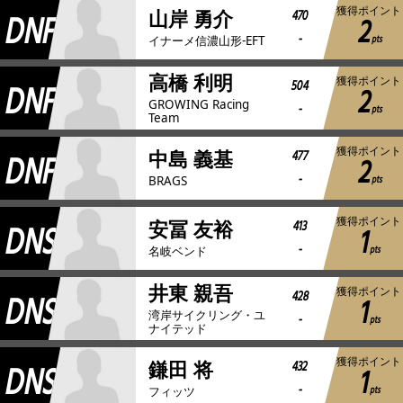
獲得ポイント
DNF
470
山岸 勇介
2
-
pts
イナーメ信濃山形-EFT
高橋 利明
獲得ポイント
DNF
504
2
GROWING Racing
-
pts
Team
獲得ポイント
DNF
477
中島 義基
2
-
pts
BRAGS
獲得ポイント
DNS
413
安冨 友裕
1
-
pts
名岐ベンド
井東 親吾
獲得ポイント
DNS
428
1
湾岸サイクリング・ユ
-
pts
ナイテッド
獲得ポイント
DNS
432
鎌田 将
1
-
pts
フィッツ