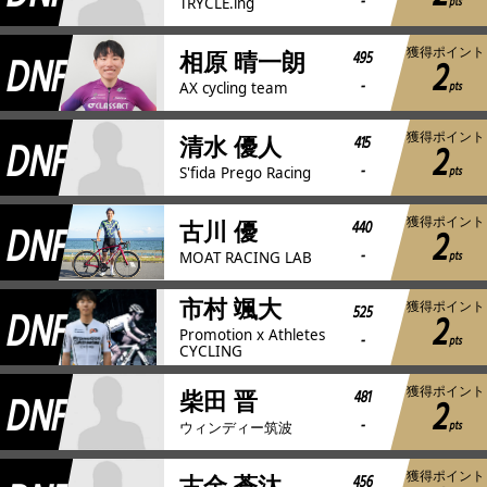
-
pts
TRYCLE.ing
獲得ポイント
DNF
495
相原 晴一朗
2
-
pts
AX cycling team
獲得ポイント
DNF
415
清水 優人
2
-
pts
S'fida Prego Racing
獲得ポイント
DNF
440
古川 優
2
-
pts
MOAT RACING LAB
市村 颯大
獲得ポイント
DNF
525
2
Promotion x Athletes
-
pts
CYCLING
獲得ポイント
DNF
481
柴田 晋
2
-
pts
ウィンディー筑波
獲得ポイント
456
古金 蒼汰