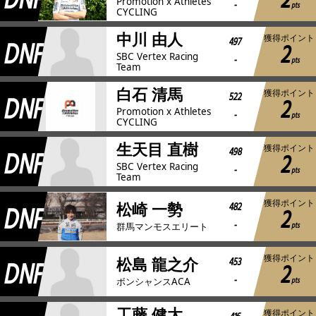
DNF
2
Promotion x Athletes
-
pts
CYCLING
中川 由人
獲得ポイント
DNF
497
2
SBC Vertex Racing
-
pts
Team
白石 清馬
獲得ポイント
DNF
522
2
Promotion x Athletes
-
pts
CYCLING
生天目 直樹
獲得ポイント
DNF
498
2
SBC Vertex Racing
-
pts
Team
獲得ポイント
DNF
482
松崎 一勢
2
-
pts
群馬マンモスエリート
獲得ポイント
DNF
453
松島 龍之介
2
-
pts
ボンシャンスACA
工藤 健太
獲得ポイント