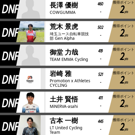
獲得ポイント
DNF
460
長澤 優樹
2
-
pts
COWGUMMA
荒木 景虎
獲得ポイント
DNF
502
2
埼玉ユース自転車競技
-
pts
部 Gen Alpha
獲得ポイント
DNF
419
御堂 力哉
2
-
pts
TEAM EMMA Cycling
岩崎 雅
獲得ポイント
DNF
521
2
Promotion x Athletes
-
pts
CYCLING
獲得ポイント
DNF
411
土井 賢悟
2
-
pts
MiNERVA-asahi
古本 一樹
獲得ポイント
DNF
445
2
LT United Cycling
-
pts
Team