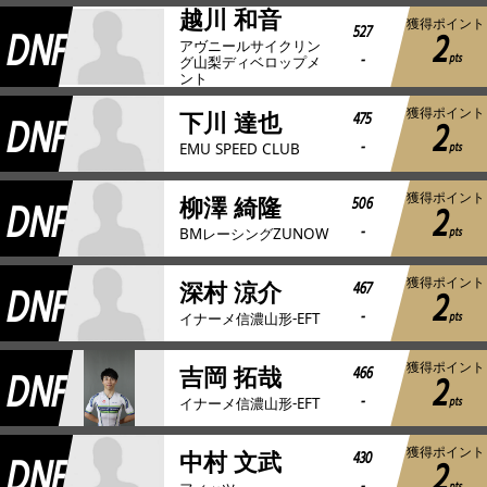
越川 和音
獲得ポイント
DNF
527
2
アヴニールサイクリン
-
pts
グ山梨ディベロップメ
ント
獲得ポイント
DNF
475
下川 達也
2
-
pts
EMU SPEED CLUB
獲得ポイント
DNF
506
柳澤 綺隆
2
-
pts
BMレーシングZUNOW
獲得ポイント
DNF
467
深村 涼介
2
-
pts
イナーメ信濃山形-EFT
獲得ポイント
DNF
466
吉岡 拓哉
2
-
pts
イナーメ信濃山形-EFT
獲得ポイント
DNF
430
中村 文武
2