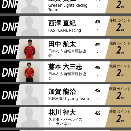
DNF
2
Greeen Lights Racing
-
pts
Team
獲得ポイント
DNF
401
西澤 直紀
2
-
pts
FAST LANE Racing
田中 航太
獲得ポイント
DNF
492
2
日本ろう自転車競技協
-
pts
会
藤本 六三志
獲得ポイント
DNF
493
2
日本ろう自転車競技協
-
pts
会
獲得ポイント
DNF
462
加賀 龍治
2
-
pts
SUBARU Cycling Team
花川 智大
獲得ポイント
DNF
422
2
スミタ・パールイズ
-
pts
ミ・ラバネロ