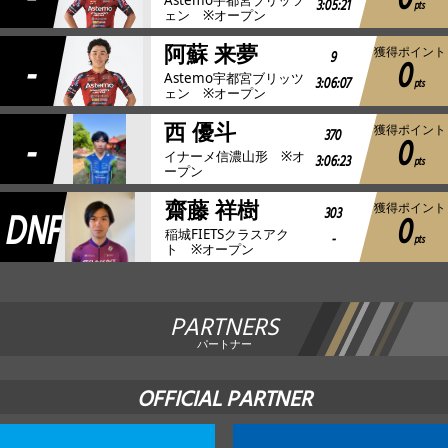
0
3:05:21
pts
ェン ※オープン
阿蘇 来夢
獲得ポイント
-
9
0
Astemo宇都宮ブリッツ
3:06:07
pts
ェン ※オープン
西 優斗
獲得ポイント
-
370
0
イナーメ信濃山形 ※オ
3:06:23
pts
ープン
齋藤 祥樹
獲得ポイント
DNF
303
0
稲城FIETSクラスアク
-
pts
ト ※オープン
PARTNERS
パートナー
OFFICIAL PARTNER