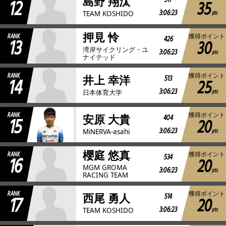
12
517
島野 翔汰
35
3:06:23
pts
TEAM KOSHIDO
押見 怜
RANK
獲得ポイント
13
426
30
湾岸サイクリング・ユ
3:06:23
pts
ナイテッド
RANK
獲得ポイント
14
513
井上 幸洋
25
3:06:23
pts
日本体育大学
RANK
獲得ポイント
15
404
安原 大貴
20
3:06:23
pts
MiNERVA-asahi
櫻庭 悠真
RANK
獲得ポイント
16
534
20
MGM GROMA
3:06:23
pts
RACING TEAM
RANK
獲得ポイント
17
514
西尾 勇人
20
3:06:23
pts
TEAM KOSHIDO