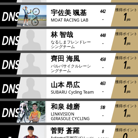
獲得ポイント
DNS
442
宇佐美 颯基
1
-
pts
MOAT RACING LAB
林 智哉
獲得ポイント
DNS
448
1
なるしまフレンドレー
-
pts
シングチーム
齊田 海風
獲得ポイント
DNS
458
1
バルバサイクルレーシ
-
pts
ングチーム
獲得ポイント
DNS
463
山本 昂広
1
-
pts
SUBARU Cycling Team
和泉 雄磨
獲得ポイント
DNS
518
1
LINKVISION
-
pts
GIRASOLE CYCLING
菅野 蒼羅
獲得ポイント
-
8
Astemo宇都宮ブリッツ