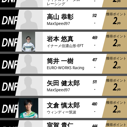
-
pts
レーシング
獲得ポイント
DNF
512
高山 恭彰
2
-
pts
MaxSpeed97
獲得ポイント
DNF
469
岩本 悠真
2
-
pts
イナーメ信濃山形-EFT
獲得ポイント
DNF
417
筒井 一樹
2
-
pts
EURO-WORKS Racing
獲得ポイント
DNF
511
矢田 健太郎
2
-
pts
MaxSpeed97
獲得ポイント
DNF
480
文倉 慎太郎
2
-
pts
ウィンディー筑波
室賀 貴仁
獲得ポイント
444