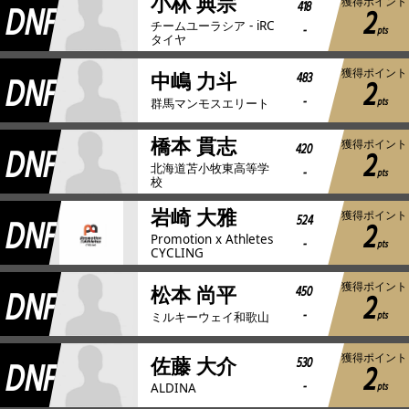
小林 典宗
獲得ポイント
DNF
418
2
チームユーラシア - iRC
-
pts
タイヤ
獲得ポイント
DNF
483
中嶋 力斗
2
-
pts
群馬マンモスエリート
橋本 貫志
獲得ポイント
DNF
420
2
北海道苫小牧東高等学
-
pts
校
岩崎 大雅
獲得ポイント
DNF
524
2
Promotion x Athletes
-
pts
CYCLING
獲得ポイント
DNF
450
松本 尚平
2
-
pts
ミルキーウェイ和歌山
獲得ポイント
DNF
530
佐藤 大介
2
-
pts
ALDINA