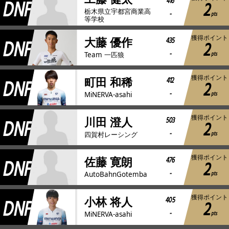
DNF
416
2
栃木県立宇都宮商業高
-
pts
等学校
獲得ポイント
DNF
435
大藤 優作
2
-
pts
Team 一匹狼
獲得ポイント
DNF
412
町田 和稀
2
-
pts
MiNERVA-asahi
獲得ポイント
DNF
503
川田 澄人
2
-
pts
四賀村レーシング
獲得ポイント
DNF
476
佐藤 寛朗
2
-
pts
AutoBahnGotemba
獲得ポイント
DNF
405
小林 将人
2
-
pts
MiNERVA-asahi