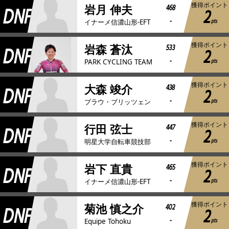
獲得ポイント
DNF
468
岩月 伸夫
2
-
pts
イナーメ信濃山形-EFT
獲得ポイント
DNF
533
岩森 蒼汰
2
-
pts
PARK CYCLING TEAM
獲得ポイント
DNF
438
大森 竣介
2
-
pts
ブラウ・ブリッツェン
獲得ポイント
DNF
447
行田 弦士
2
-
pts
明星大学自転車競技部
獲得ポイント
DNF
465
岩下 直貴
2
-
pts
イナーメ信濃山形-EFT
獲得ポイント
DNF
402
菊池 慎之介
2
-
pts
Equipe Tohoku