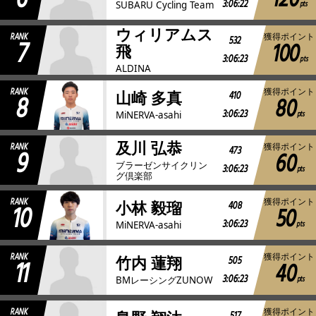
120
3:06:22
pts
SUBARU Cycling Team
ウィリアムス
RANK
獲得ポイント
7
532
100
飛
3:06:23
pts
ALDINA
RANK
獲得ポイント
8
410
山崎 多真
80
3:06:23
pts
MiNERVA-asahi
及川 弘恭
RANK
獲得ポイント
9
473
60
ブラーゼンサイクリン
3:06:23
pts
グ倶楽部
RANK
獲得ポイント
10
408
小林 毅瑠
50
3:06:23
pts
MiNERVA-asahi
RANK
獲得ポイント
11
505
竹内 蓮翔
40
3:06:23
pts
BMレーシングZUNOW
RANK
獲得ポイント