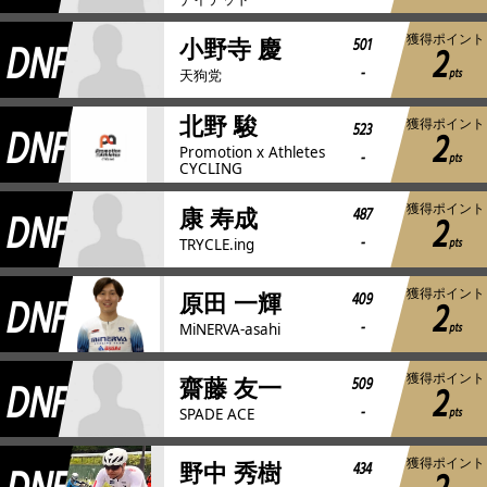
獲得ポイント
DNF
501
小野寺 慶
2
-
pts
天狗党
北野 駿
獲得ポイント
DNF
523
2
Promotion x Athletes
-
pts
CYCLING
獲得ポイント
DNF
487
康 寿成
2
-
pts
TRYCLE.ing
獲得ポイント
DNF
409
原田 一輝
2
-
pts
MiNERVA-asahi
獲得ポイント
DNF
509
齋藤 友一
2
-
pts
SPADE ACE
獲得ポイント
434
野中 秀樹