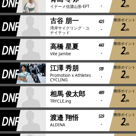
DNF
2
-
pts
イナーメ信濃山形-EFT
古谷 朋一
獲得ポイント
DNF
425
2
湾岸サイクリング・ユ
-
pts
ナイテッド
獲得ポイント
DNF
443
高橋 星夏
2
-
pts
Vite Jambe
江澤 秀朋
獲得ポイント
DNF
519
2
Promotion x Athletes
-
pts
CYCLING
獲得ポイント
DNF
489
相馬 俊太郎
2
-
pts
TRYCLE.ing
獲得ポイント
DNF
529
渡邉 翔悟
2
-
pts
ALDINA