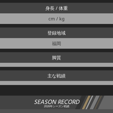
身長 / 体重
cm / kg
登録地域
福岡
脚質
主な戦績
SEASON RECORD
2026年シーズン戦績