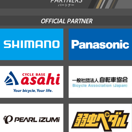
PARTNERS
パートナー
OFFICIAL PARTNER