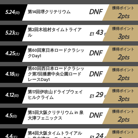
獲得ポイント
DNF
5.24
第14回堺クリテリウム
2
(日)
pts
獲得ポイント
第2回木祖村タイムトライア
43
5.23
E1
3
(土)
ル
位
pts
獲得ポイント
第60回東日本ロードクラシッ
DNF
4.25
2
(土)
クDay1
pts
第60回西日本ロードクラシッ
獲得ポイント
DNF
4.18
ク第7回播磨中央公園ロード
2
(土)
pts
レースDay1
獲得ポイント
第17回伊吹山ドライブウェイ
29
4.12
E1
3
(日)
ヒルクライム
位
pts
獲得ポイント
第5回大阪クリテリウム in 泉
DNF
4.5
2
(日)
大津フェニックス
pts
獲得ポイント
第4回大阪タイムトライアル
24
4.4
(土)
位