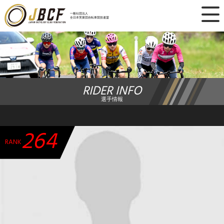
×
一般社団法人
全日本実業団自転車競技連盟
ニュース
レース日程
RIDER INFO
ランキング
選手情報
レース結果
264
チーム・選手
RANK
競技ガイド
加盟・登録
エントリー