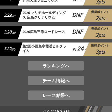
E1
3
in 泉大津フェニックス
pts
獲得ポイント
2026 マリモホールディング
DNF
3.29
2
(日)
ス 広島クリテリウム
pts
獲得ポイント
DNF
3.28
2026広島三原ロードレース
2
(土)
pts
獲得ポイント
第2回小豆島寒霞渓ヒルクラ
24
3.22
E1
3
(日)
イム
位
pts
ランキングへ
チーム情報へ
レース結果へ