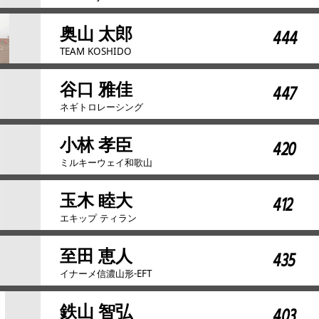
奥山 太郎
444
TEAM KOSHIDO
谷口 雅佳
447
ネギトロレーシング
小林 孝臣
420
ミルキーウェイ和歌山
玉木 睦大
412
エキップ ティラン
至田 恵人
435
イナーメ信濃山形-EFT
鉄山 智弘
403