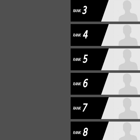
3
RANK
4
RANK
5
RANK
6
RANK
7
RANK
8
RANK