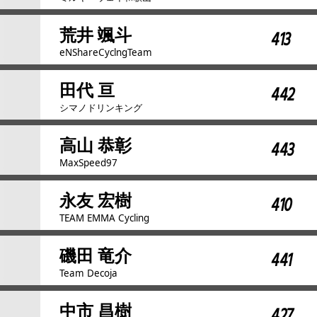
荒井 颯斗
413
eNShareCyclngTeam
田代 亘
442
シマノドリンキング
高山 恭彰
443
MaxSpeed97
永友 宏樹
410
TEAM EMMA Cycling
磯田 竜介
441
Team Decoja
中市 昌樹
427