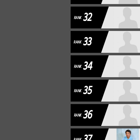
32
RANK
33
RANK
34
RANK
35
RANK
36
RANK
37
RANK