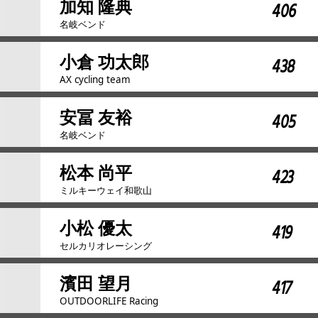
加知 隆典
406
名岐ベンド
小倉 功太郎
438
AX cycling team
安冨 友裕
405
名岐ベンド
松本 尚平
423
ミルキーウェイ和歌山
小松 優太
419
セルカリオレーシング
濱田 望月
417
OUTDOORLIFE Racing