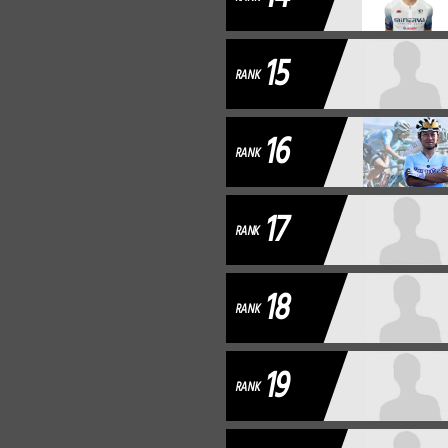
15
RANK
16
RANK
17
RANK
18
RANK
19
RANK