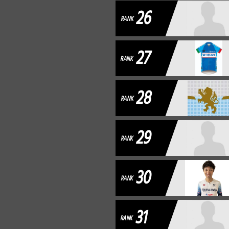
26
RANK
27
RANK
28
RANK
29
RANK
30
RANK
31
RANK