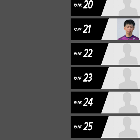
20
RANK
21
RANK
22
RANK
23
RANK
24
RANK
25
RANK