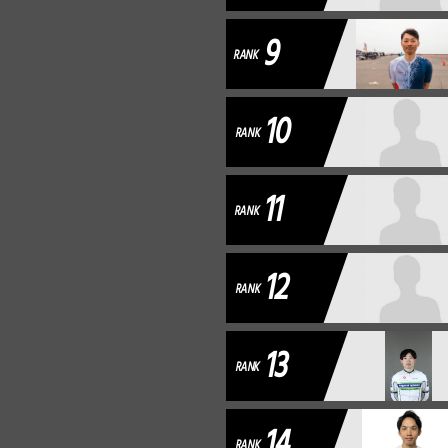
9
RANK
10
RANK
11
RANK
12
RANK
13
RANK
14
RANK