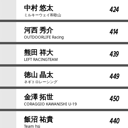
中村 悠太
424
ミルキーウェイ和歌山
河西 秀介
414
OUTDOORLIFE Racing
熊田 祥大
439
LEFT RACINGTEAM
徳山 晶太
449
ネギトロレーシング
金澤 拓世
450
CORAGGIO KAWANISHI U-19
飯沼 祐貴
440
Team hsj