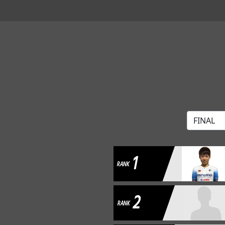
1
RANK
2
RANK