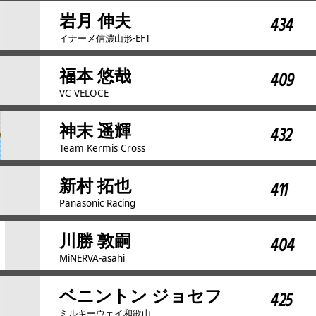
岩月 伸夫
434
イナーメ信濃山形-EFT
福本 悠哉
409
VC VELOCE
神末 遥輝
432
Team Kermis Cross
新村 拓也
411
Panasonic Racing
川勝 敦嗣
404
MiNERVA-asahi
ベニントン ジョセフ
425
ミルキーウェイ和歌山