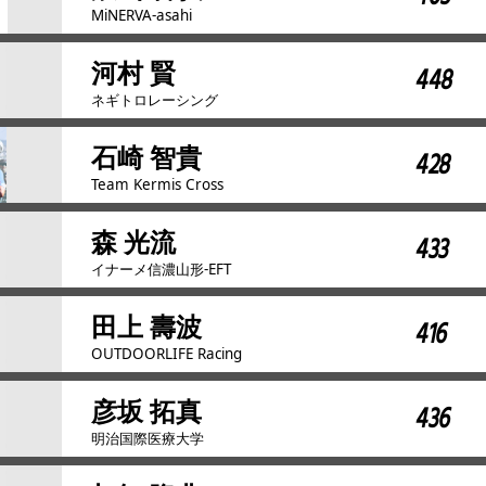
MiNERVA-asahi
河村 賢
448
ネギトロレーシング
石崎 智貴
428
Team Kermis Cross
森 光流
433
イナーメ信濃山形-EFT
田上 壽波
416
OUTDOORLIFE Racing
彦坂 拓真
436
明治国際医療大学