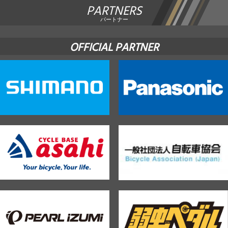
PARTNERS
パートナー
OFFICIAL PARTNER