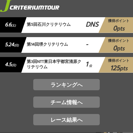
獲得ポイント
DNS
6.6
第5回石川クリテリウム
0
(土)
pts
獲得ポイント
-
5.24
第14回堺クリテリウム
0
(日)
pts
獲得ポイント
第3回NTT東日本宇都宮清原ク
1
4.5
125
(日)
リテリウム
位
pts
ランキングへ
チーム情報へ
レース結果へ