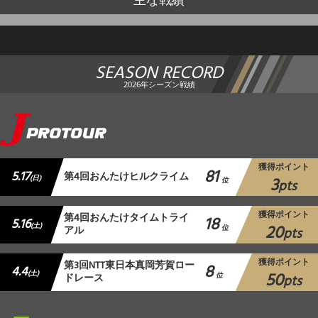
SEASON RECORD
2026年シーズン戦績
獲得ポイント
81
5.17
第4回おんたけヒルクライム
3
(日)
位
pts
獲得ポイント
第4回おんたけタイムトライ
18
5.16
20
(土)
アル
位
pts
獲得ポイント
第3回NTT東日本真岡芳賀ロー
8
4.4
50
(土)
ドレース
位
pts