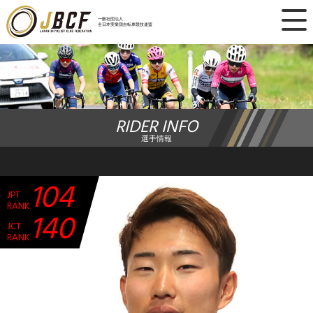
×
一般社団法人
全日本実業団自転車競技連盟
ニュース
レース日程
RIDER INFO
ランキング
選手情報
レース結果
104
JPT
チーム・選手
RANK
140
JCT
競技ガイド
RANK
加盟・登録
エントリー