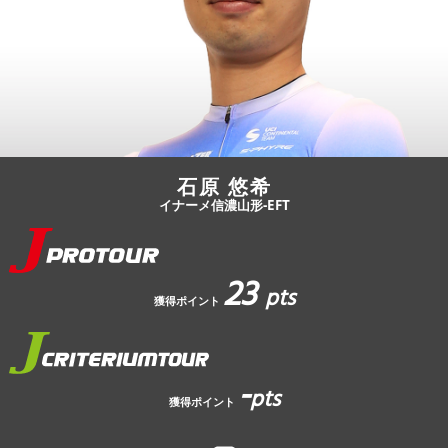
JBCF ROAD SERIESとは
石原 悠希
イナーメ信濃山形-EFT
23
pts
獲得ポイント
-
pts
獲得ポイント