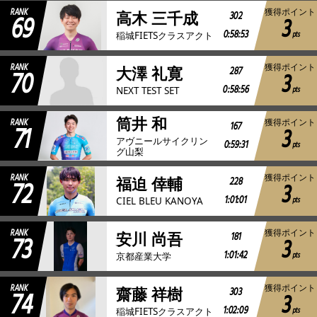
RANK
獲得ポイント
69
302
高木 三千成
3
0:58:53
pts
稲城FIETSクラスアクト
RANK
獲得ポイント
70
287
大澤 礼寛
3
0:58:56
pts
NEXT TEST SET
筒井 和
RANK
獲得ポイント
71
167
3
アヴニールサイクリン
0:59:31
pts
グ山梨
RANK
獲得ポイント
72
228
福迫 倖輔
3
1:01:01
pts
CIEL BLEU KANOYA
RANK
獲得ポイント
73
181
安川 尚吾
3
1:01:42
pts
京都産業大学
RANK
獲得ポイント
74
303
齋藤 祥樹
3
1:02:09
pts
稲城FIETSクラスアクト