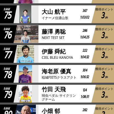
RANK
獲得ポイント
75
367
大山 航平
3
1:03:02
pts
イナーメ信濃山形
RANK
獲得ポイント
76
286
藤澤 勇聡
3
1:04:25
pts
NEXT TEST SET
RANK
獲得ポイント
77
222
伊藤 舜紀
3
1:04:32
pts
CIEL BLEU KANOYA
RANK
獲得ポイント
78
304
海老原 優真
3
1:06:32
pts
稲城FIETSクラスアクト
竹田 天飛
RANK
獲得ポイント
79
124
3
弱虫ペダル サイクリン
1:08:31
pts
グチーム
RANK
獲得ポイント
282
小畑 郁