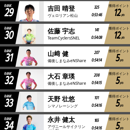
RANK
獲得ポイント
29
325
吉田 晴登
12
0:53:46
pts
ヴェロリアン松山
RANK
獲得ポイント
30
141
佐藤 宇志
12
0:54:08
pts
TeamCyclersSNEL
RANK
獲得ポイント
31
207
山﨑 健
5
0:54:14
pts
備後しまなみeNShare
RANK
獲得ポイント
32
208
大石 章瑛
5
0:54:15
pts
備後しまなみeNShare
RANK
獲得ポイント
33
101
天野 壮悠
5
0:54:16
pts
シマノレーシング
永井 健太
RANK
獲得ポイント
34
165
5
アヴニールサイクリン
0:54:16
pts