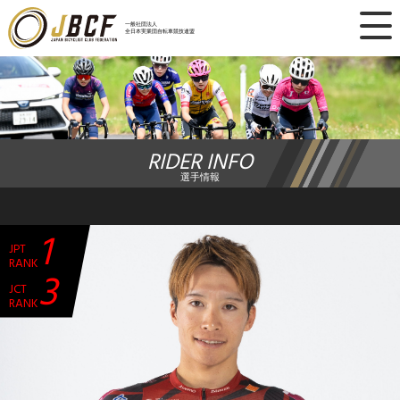
×
一般社団法人
全日本実業団自転車競技連盟
ニュース
レース日程
RIDER INFO
ランキング
選手情報
レース結果
1
JPT
チーム・選手
RANK
3
JCT
競技ガイド
RANK
加盟・登録
エントリー