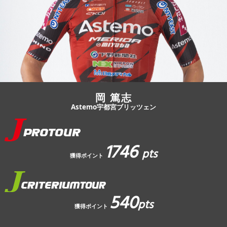
JBCF ROAD SERIESとは
岡 篤志
Astemo宇都宮ブリッツェン
1746
pts
獲得ポイント
540
pts
獲得ポイント