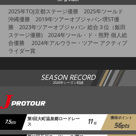
2025年TOJ京都ステージ優勝 2025年ツールド
沖縄優勝 2019年ツアーオブジャパン堺ST優
勝 2023年ツアーオブジャパン 総合３位（飯田
ステージ優勝) 2024年ツール・ド・熊野 個人総
合優勝 2024年アルウラー・ツアー アクティブ
ライダー賞
SEASON RECORD
2026年シーズン戦績
獲得ポイント
第1回大町温泉郷ロードレー
11
7.5
56
(日)
ス
位
pts