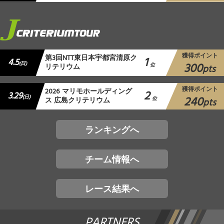
獲得ポイント
第3回NTT東日本宇都宮清原ク
1
4.5
300
(日)
リテリウム
位
pts
獲得ポイント
2026 マリモホールディング
2
3.29
240
(日)
ス 広島クリテリウム
位
pts
ランキングへ
チーム情報へ
レース結果へ
PARTNERS