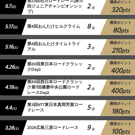
第23回石川ロードレース(第15
獲得ポイント
2
6.7
回ジュニアチャンピオンシッ
320
(日)
位
pts
プ）
獲得ポイント
8
5.17
第4回おんたけヒルクライム
80
(日)
位
pts
獲得ポイント
第4回おんたけタイムトライ
3
5.16
210
(土)
アル
位
pts
獲得ポイント
第60回東日本ロードクラシッ
2
4.26
400
(日)
クDay2
位
pts
第60回西日本ロードクラシッ
獲得ポイント
2
4.19
ク第7回播磨中央公園ロード
400
(日)
位
pts
レースDay2
獲得ポイント
第3回NTT東日本真岡芳賀ロー
5
4.4
180
(土)
ドレース
位
pts
獲得ポイント
9
3.28
2026広島三原ロードレース
100
(土)
位
pts