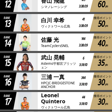
12
103
香山 飛龍
60
3:38:09
pts
シマノレーシング
RANK
獲得ポイント
13
41
白川 幸希
50
3:38:09
pts
ヴィクトワール広島
RANK
獲得ポイント
14
144
佐藤 光
40
3:38:09
pts
TeamCyclersSNEL
武山 晃輔
RANK
獲得ポイント
15
6
35
Astemo宇都宮ブリッツ
3:38:10
pts
ェン
三浦 一真
RANK
獲得ポイント
16
344
30
HPCJC-BRIDGESTONE
3:38:10
pts
ANCHOR
Leonel
RANK
獲得ポイント
17
44
30
Quintero
3:38:10
pts
ヴィクトワール広島