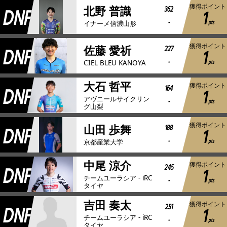
獲得ポイント
DNF
362
北野 普識
1
-
pts
イナーメ信濃山形
獲得ポイント
DNF
227
佐藤 愛祈
1
-
pts
CIEL BLEU KANOYA
大石 哲平
獲得ポイント
DNF
164
1
アヴニールサイクリン
-
pts
グ山梨
獲得ポイント
DNF
188
山田 歩舞
1
-
pts
京都産業大学
中尾 涼介
獲得ポイント
DNF
245
1
チームユーラシア - iRC
-
pts
タイヤ
吉田 奏太
獲得ポイント
DNF
251
1
チームユーラシア - iRC
-
pts
タイヤ