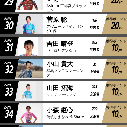
20
29
pts
3:38:10
Astemo宇都宮ブリッツ
ェン
菅原 聡
RANK
獲得ポイント
30
166
20
アヴニールサイクリン
3:38:10
pts
グ山梨
RANK
獲得ポイント
31
325
吉田 晴登
10
3:38:10
pts
ヴェロリアン松山
小山 貴大
RANK
獲得ポイント
32
21
10
群馬マンモスレーシン
3:38:11
pts
グ
RANK
獲得ポイント
33
105
山田 拓海
10
3:38:11
pts
シマノレーシング
RANK
獲得ポイント
34
209
小森 継心
10
3:38:11
pts
備後しまなみeNShare