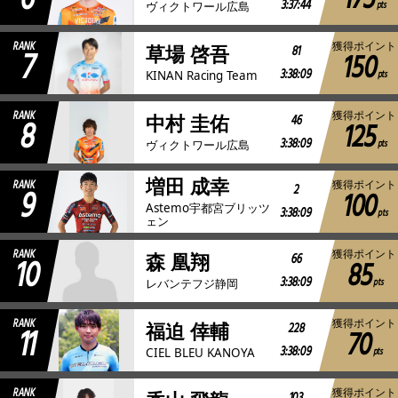
175
3:37:44
pts
ヴィクトワール広島
RANK
獲得ポイント
7
81
草場 啓吾
150
3:38:09
pts
KINAN Racing Team
RANK
獲得ポイント
8
46
中村 圭佑
125
3:38:09
pts
ヴィクトワール広島
増田 成幸
RANK
獲得ポイント
9
2
100
Astemo宇都宮ブリッツ
3:38:09
pts
ェン
RANK
獲得ポイント
10
66
森 凰翔
85
3:38:09
pts
レバンテフジ静岡
RANK
獲得ポイント
11
228
福迫 倖輔
70
3:38:09
pts
CIEL BLEU KANOYA
RANK
獲得ポイント