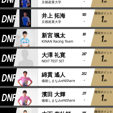
DNF
1
-
pts
京都産業大学
獲得ポイント
DNF
183
井上 拓海
1
-
pts
京都産業大学
獲得ポイント
DNF
89
新宮 颯太
1
-
pts
KINAN Racing Team
獲得ポイント
DNF
287
大澤 礼寛
1
-
pts
NEXT TEST SET
獲得ポイント
DNF
202
綿貫 遙人
1
-
pts
備後しまなみeNShare
獲得ポイント
DNF
211
濱田 大輝
1
-
pts
備後しまなみeNShare
獲得ポイント