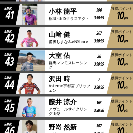
RANK
獲得ポイント
41
308
小林 龍平
10
3:38:35
pts
稲城FIETSクラスアクト
RANK
獲得ポイント
42
207
山﨑 健
10
3:38:35
pts
備後しまなみeNShare
大室 佑
RANK
獲得ポイント
43
26
10
群馬マンモスレーシン
3:38:35
pts
グ
沢田 時
RANK
獲得ポイント
44
7
10
Astemo宇都宮ブリッツ
3:38:35
pts
ェン
藤井 涼介
RANK
獲得ポイント
45
163
10
アヴニールサイクリン
3:38:36
pts
グ山梨
RANK
獲得ポイント
46
307
野嵜 然新
10