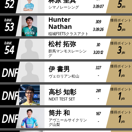
52
5
3:39:07
pts
シマノレーシング
Hunter
RANK
獲得ポイント
53
309
5
Nathan
3:39:26
pts
稲城FIETSクラスアクト
松村 拓弥
RANK
獲得ポイント
54
30
3
群馬マンモスレーシン
3:20:12
pts
グ
獲得ポイント
DNF
327
伊 書男
1
-
pts
ヴェロリアン松山
獲得ポイント
DNF
281
高杉 知彰
1
-
pts
NEXT TEST SET
筒井 和
獲得ポイント
DNF
167
1
アヴニールサイクリン
-
pts
グ山梨