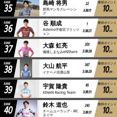
島崎 将男
RANK
獲得ポイント
35
22
10
群馬マンモスレーシン
3:38:11
pts
グ
谷 順成
RANK
獲得ポイント
36
1
10
Astemo宇都宮ブリッツ
3:38:21
pts
ェン
RANK
獲得ポイント
37
203
大森 虹亮
10
3:38:28
pts
備後しまなみeNShare
RANK
獲得ポイント
38
367
大山 航平
10
3:38:29
pts
イナーメ信濃山形
RANK
獲得ポイント
39
85
宇賀 隆貴
10
3:38:31
pts
KINAN Racing Team
鈴木 道也
RANK
獲得ポイント
40
243
10
チームユーラシア - iRC
3:38:31
pts
タイヤ