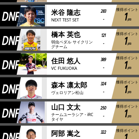
獲得ポイント
DNF
283
米谷 隆志
1
-
pts
NEXT TEST SET
橋本 英也
獲得ポイント
DNF
121
1
弱虫ペダル サイクリン
-
pts
グチーム
獲得ポイント
DNF
389
住田 悠人
1
-
pts
VC FUKUOKA
獲得ポイント
DNF
324
森本 凛太郎
1
-
pts
ヴェロリアン松山
山口 文太
獲得ポイント
DNF
250
1
チームユーラシア - iRC
-
pts
タイヤ
獲得ポイント
DNF
322
阿部 嵩之
1