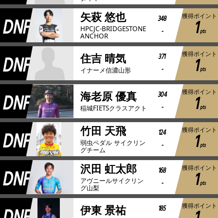
矢萩 悠也
獲得ポイント
DNF
348
1
HPCJC-BRIDGESTONE
-
pts
ANCHOR
獲得ポイント
DNF
371
住吉 晴気
1
-
pts
イナーメ信濃山形
獲得ポイント
DNF
304
海老原 優真
1
-
pts
稲城FIETSクラスアクト
竹田 天飛
獲得ポイント
DNF
124
1
弱虫ペダル サイクリン
-
pts
グチーム
沢田 虹太郎
獲得ポイント
DNF
168
1
アヴニールサイクリン
-
pts
グ山梨
獲得ポイント
185
伊東 景祐