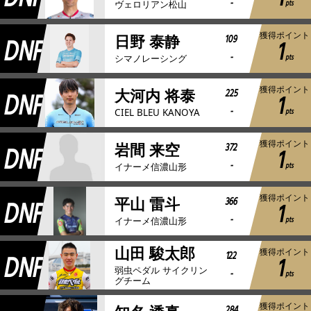
-
pts
ヴェロリアン松山
獲得ポイント
DNF
109
日野 泰静
1
-
pts
シマノレーシング
獲得ポイント
DNF
225
大河内 将泰
1
-
pts
CIEL BLEU KANOYA
獲得ポイント
DNF
372
岩間 来空
1
-
pts
イナーメ信濃山形
獲得ポイント
DNF
366
平山 雷斗
1
-
pts
イナーメ信濃山形
山田 駿太郎
獲得ポイント
DNF
122
1
弱虫ペダル サイクリン
-
pts
グチーム
獲得ポイント
284