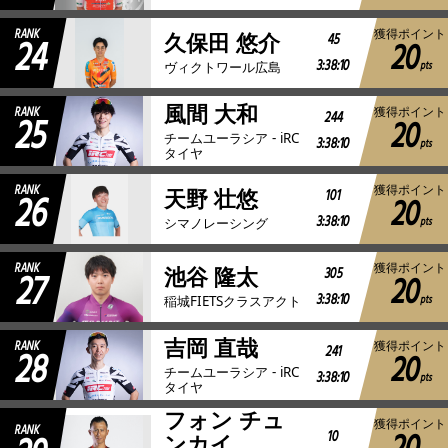
RANK
獲得ポイント
24
45
久保田 悠介
20
3:38:10
pts
ヴィクトワール広島
風間 大和
RANK
獲得ポイント
25
244
20
チームユーラシア - iRC
3:38:10
pts
タイヤ
RANK
獲得ポイント
26
101
天野 壮悠
20
3:38:10
pts
シマノレーシング
RANK
獲得ポイント
27
305
池谷 隆太
20
3:38:10
pts
稲城FIETSクラスアクト
吉岡 直哉
RANK
獲得ポイント
28
241
20
チームユーラシア - iRC
3:38:10
pts
タイヤ
フォン チュ
獲得ポイント
RANK
10
ンカイ