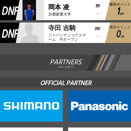
獲得ポイント
DNF
191
岡本 凌
1
-
pts
京都産業大学
寺田 吉騎
獲得ポイント
DNF
990
0
ジャパンナショナルチ
-
pts
ーム ※オープン
PARTNERS
パートナー
OFFICIAL PARTNER