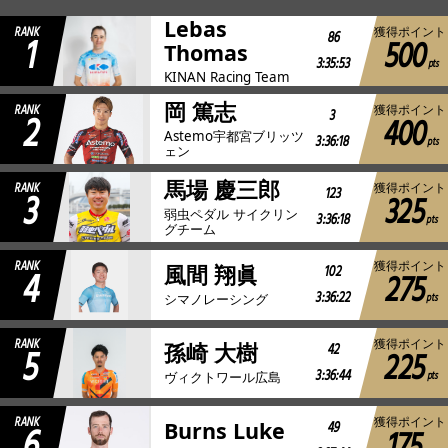
Lebas
RANK
獲得ポイント
1
86
500
JBCF ROAD SERIESとは
Thomas
3:35:53
pts
KINAN Racing Team
岡 篤志
RANK
獲得ポイント
2
3
400
Astemo宇都宮ブリッツ
3:36:18
pts
ェン
馬場 慶三郎
RANK
獲得ポイント
3
123
325
弱虫ペダル サイクリン
3:36:18
pts
グチーム
RANK
獲得ポイント
4
102
風間 翔眞
275
3:36:22
pts
シマノレーシング
RANK
獲得ポイント
5
42
孫崎 大樹
225
3:36:44
pts
ヴィクトワール広島
RANK
獲得ポイント
6
49
Burns Luke