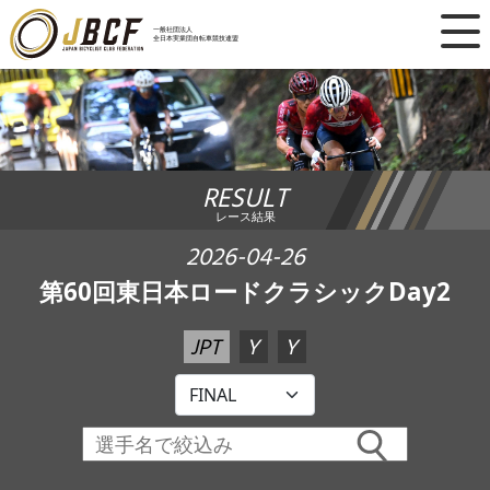
×
一般社団法人
全日本実業団自転車競技連盟
ニュース
レース日程
RESULT
ランキング
レース結果
レース結果
2026-04-26
第60回東日本ロードクラシックDay2
チーム・選手
JPT
Y
Y
競技ガイド
加盟・登録
エントリー