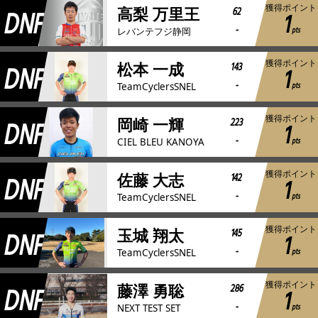
獲得ポイント
DNF
62
高梨 万里王
1
-
pts
レバンテフジ静岡
獲得ポイント
DNF
143
松本 一成
1
-
pts
TeamCyclersSNEL
獲得ポイント
DNF
223
岡崎 一輝
1
-
pts
CIEL BLEU KANOYA
獲得ポイント
DNF
142
佐藤 大志
1
-
pts
TeamCyclersSNEL
獲得ポイント
DNF
145
玉城 翔太
1
-
pts
TeamCyclersSNEL
獲得ポイント
DNF
286
藤澤 勇聡
1
-
pts
NEXT TEST SET