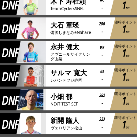
DNF
146
木下 寿杜頼
1
-
pts
TeamCyclersSNEL
獲得ポイント
DNF
208
大石 章瑛
1
-
pts
備後しまなみeNShare
永井 健太
獲得ポイント
DNF
165
1
アヴニールサイクリン
-
pts
グ山梨
獲得ポイント
DNF
63
サルマ 寛大
1
-
pts
レバンテフジ静岡
獲得ポイント
DNF
282
小畑 郁
1
-
pts
NEXT TEST SET
獲得ポイント
DNF
323
新開 隆人
1
-
pts
ヴェロリアン松山