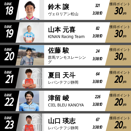
RANK
獲得ポイント
18
321
鈴木 譲
30
3:38:10
pts
ヴェロリアン松山
RANK
獲得ポイント
19
82
山本 元喜
30
3:38:10
pts
KINAN Racing Team
佐藤 駿
RANK
獲得ポイント
20
24
30
群馬マンモスレーシン
3:38:10
pts
グ
RANK
獲得ポイント
21
64
夏目 天斗
20
3:38:10
pts
レバンテフジ静岡
RANK
獲得ポイント
22
226
津留 崚
20
3:38:10
pts
CIEL BLEU KANOYA
RANK
獲得ポイント
23
67
山口 瑛志
20
3:38:10
pts
レバンテフジ静岡