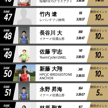
3:38:36
pts
稲城FIETSクラスアクト
RANK
獲得ポイント
47
68
竹内 遼
10
3:38:37
pts
レバンテフジ静岡
RANK
獲得ポイント
48
368
長谷川 大
10
3:38:47
pts
イナーメ信濃山形
RANK
獲得ポイント
49
141
佐藤 宇志
10
3:38:50
pts
TeamCyclersSNEL
新藤 大翔
RANK
獲得ポイント
50
349
10
HPCJC-BRIDGESTONE
3:38:55
pts
ANCHOR
RANK
獲得ポイント
51
364
永野 昇海
5
3:39:07
pts
イナーメ信濃山形
RANK
獲得ポイント
107
林原 聖真