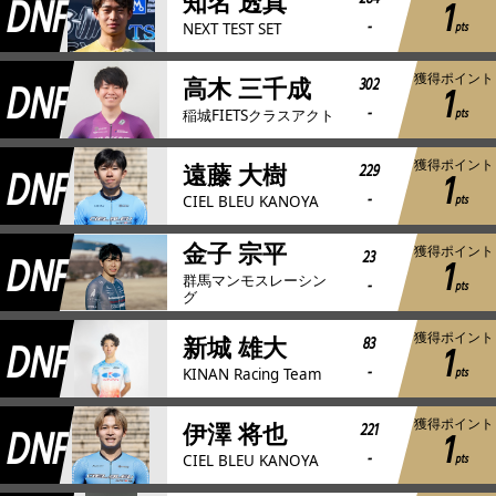
DNF
知名 透真
1
-
pts
NEXT TEST SET
獲得ポイント
DNF
302
高木 三千成
1
-
pts
稲城FIETSクラスアクト
獲得ポイント
DNF
229
遠藤 大樹
1
-
pts
CIEL BLEU KANOYA
金子 宗平
獲得ポイント
DNF
23
1
群馬マンモスレーシン
-
pts
グ
獲得ポイント
DNF
83
新城 雄大
1
-
pts
KINAN Racing Team
獲得ポイント
DNF
221
伊澤 将也
1
-
pts
CIEL BLEU KANOYA