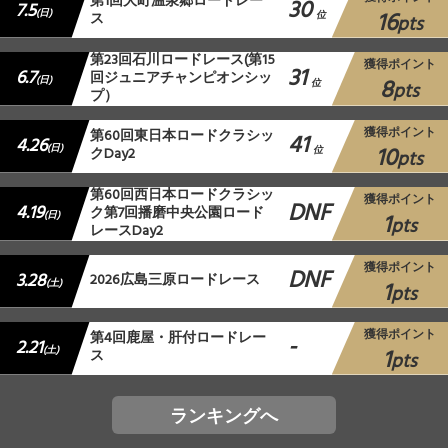
第1回大町温泉郷ロードレー
30
7.5
16
(日)
ス
位
pts
第23回石川ロードレース(第15
獲得ポイント
31
6.7
回ジュニアチャンピオンシッ
8
(日)
位
pts
プ）
獲得ポイント
第60回東日本ロードクラシッ
41
4.26
10
(日)
クDay2
位
pts
第60回西日本ロードクラシッ
獲得ポイント
DNF
4.19
ク第7回播磨中央公園ロード
1
(日)
pts
レースDay2
獲得ポイント
DNF
3.28
2026広島三原ロードレース
1
(土)
pts
獲得ポイント
第4回鹿屋・肝付ロードレー
-
2.21
1
(土)
ス
pts
ランキングへ