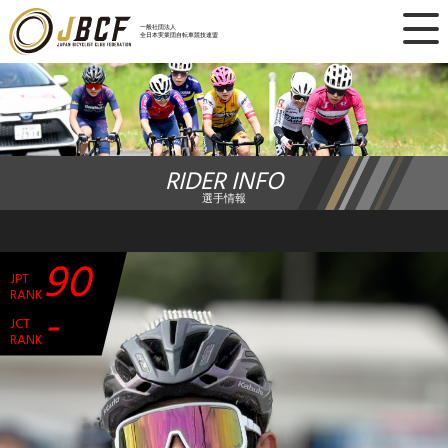
×
一般社団法人
全日本実業団自転車競技連盟
ニュース
レース日程
RIDER INFO
ランキング
選手情報
レース結果
90
JPT
チーム・選手
RANK
-
JCT
競技ガイド
RANK
加盟・登録
エントリー