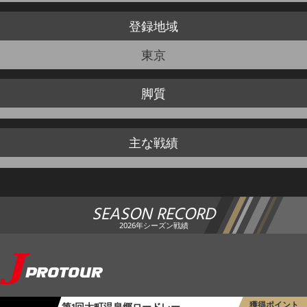
登録地域
東京
脚質
主な戦績
SEASON RECORD
2026年シーズン戦績
獲得ポイント