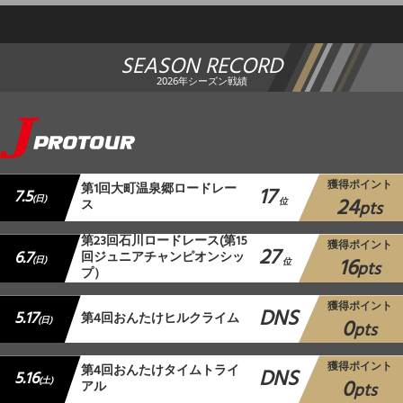
SEASON RECORD
2026年シーズン戦績
獲得ポイント
第1回大町温泉郷ロードレー
17
7.5
24
(日)
ス
位
pts
第23回石川ロードレース(第15
獲得ポイント
27
6.7
回ジュニアチャンピオンシッ
16
(日)
位
pts
プ）
獲得ポイント
DNS
5.17
第4回おんたけヒルクライム
0
(日)
pts
獲得ポイント
第4回おんたけタイムトライ
DNS
5.16
0
(土)
アル
pts