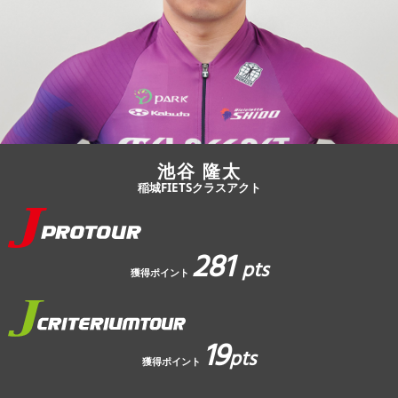
JBCF ROAD SERIESとは
池谷 隆太
稲城FIETSクラスアクト
281
pts
獲得ポイント
19
pts
獲得ポイント