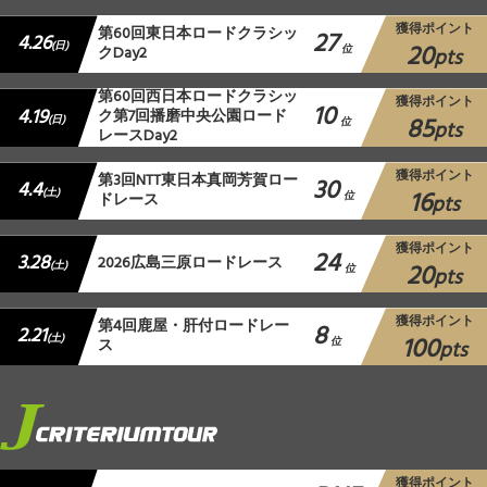
獲得ポイント
第60回東日本ロードクラシッ
27
4.26
20
(日)
クDay2
位
pts
第60回西日本ロードクラシッ
獲得ポイント
10
4.19
ク第7回播磨中央公園ロード
85
(日)
位
pts
レースDay2
獲得ポイント
第3回NTT東日本真岡芳賀ロー
30
4.4
16
(土)
ドレース
位
pts
獲得ポイント
24
3.28
2026広島三原ロードレース
20
(土)
位
pts
獲得ポイント
第4回鹿屋・肝付ロードレー
8
2.21
100
(土)
ス
位
pts
獲得ポイント