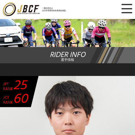
×
一般社団法人
全日本実業団自転車競技連盟
ニュース
レース日程
RIDER INFO
ランキング
選手情報
レース結果
25
JPT
チーム・選手
RANK
60
JCT
競技ガイド
RANK
加盟・登録
エントリー