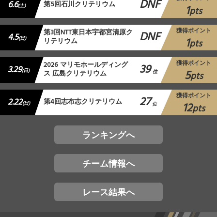
DNF
6.6
第5回石川クリテリウム
1
(土)
pts
獲得ポイント
第3回NTT東日本宇都宮清原ク
DNF
4.5
1
(日)
リテリウム
pts
獲得ポイント
2026 マリモホールディング
39
3.29
5
(日)
ス 広島クリテリウム
位
pts
獲得ポイント
27
2.22
第4回志布志クリテリウム
12
(日)
位
pts
ランキングへ
チーム情報へ
レース結果へ