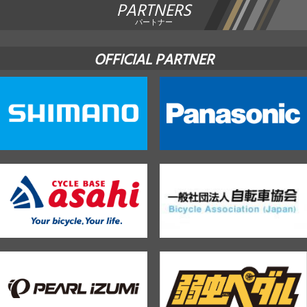
PARTNERS
パートナー
OFFICIAL PARTNER