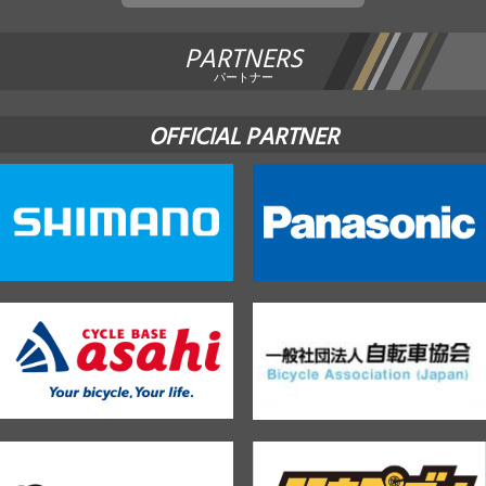
PARTNERS
パートナー
OFFICIAL PARTNER