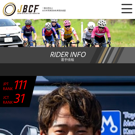
×
一般社団法人
全日本実業団自転車競技連盟
ニュース
レース日程
RIDER INFO
ランキング
選手情報
レース結果
111
JPT
チーム・選手
RANK
31
JCT
競技ガイド
RANK
加盟・登録
エントリー