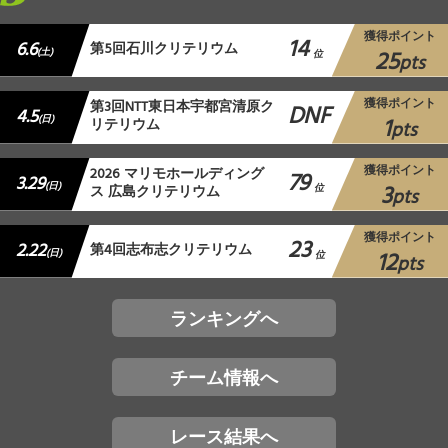
獲得ポイント
14
6.6
第5回石川クリテリウム
25
(土)
位
pts
獲得ポイント
第3回NTT東日本宇都宮清原ク
DNF
4.5
1
(日)
リテリウム
pts
獲得ポイント
2026 マリモホールディング
79
3.29
3
(日)
ス 広島クリテリウム
位
pts
獲得ポイント
23
2.22
第4回志布志クリテリウム
12
(日)
位
pts
ランキングへ
チーム情報へ
レース結果へ