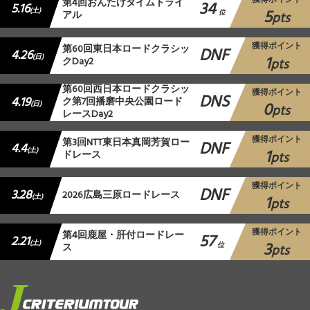
獲得ポイント
第4回おんたけタイムトライ
34
5.16
5
(土)
アル
位
pts
獲得ポイント
第60回東日本ロードクラシッ
DNF
4.26
1
(日)
クDay2
pts
第60回西日本ロードクラシッ
獲得ポイント
DNS
4.19
ク第7回播磨中央公園ロード
0
(日)
pts
レースDay2
獲得ポイント
第3回NTT東日本真岡芳賀ロー
DNF
4.4
1
(土)
ドレース
pts
獲得ポイント
DNF
3.28
2026広島三原ロードレース
1
(土)
pts
獲得ポイント
第4回鹿屋・肝付ロードレー
57
2.21
3
(土)
ス
位
pts