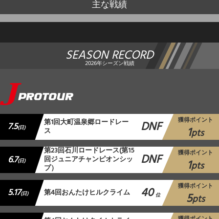
主な戦績
SEASON RECORD
2026年シーズン戦績
獲得ポイント
第1回大町温泉郷ロードレー
DNF
7.5
1
(日)
ス
pts
第23回石川ロードレース(第15
獲得ポイント
DNF
6.7
回ジュニアチャンピオンシッ
1
(日)
pts
プ）
獲得ポイント
40
5.17
第4回おんたけヒルクライム
5
(日)
位
pts