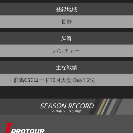
登録地域
長野
脚質
パンチャー
主な戦績
・群馬CSCロード10月大会 Day1 2位
SEASON RECORD
2026年シーズン戦績