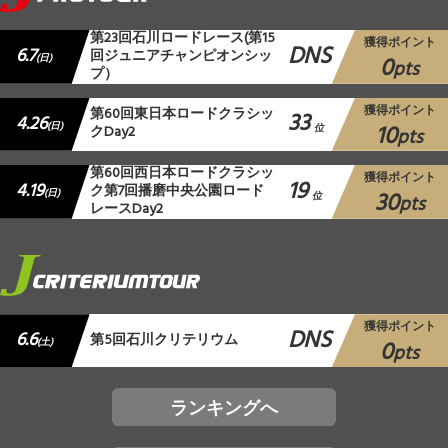
第23回石川ロードレース(第15
獲得ポイント
DNS
6.7
回ジュニアチャンピオンシッ
0
(日)
pts
プ）
獲得ポイント
第60回東日本ロードクラシッ
33
4.26
10
(日)
クDay2
位
pts
第60回西日本ロードクラシッ
獲得ポイント
19
4.19
ク第7回播磨中央公園ロード
30
(日)
位
pts
レースDay2
獲得ポイント
DNS
6.6
第5回石川クリテリウム
0
(土)
pts
ランキングへ