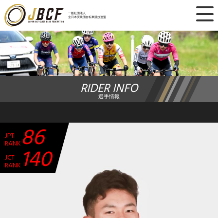
×
一般社団法人
全日本実業団自転車競技連盟
ニュース
レース日程
RIDER INFO
ランキング
選手情報
レース結果
86
JPT
チーム・選手
RANK
140
JCT
競技ガイド
RANK
加盟・登録
エントリー