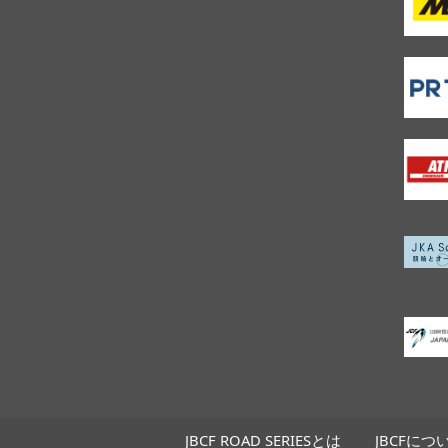
JBCF ROAD SERIESとは
JBCFにつ