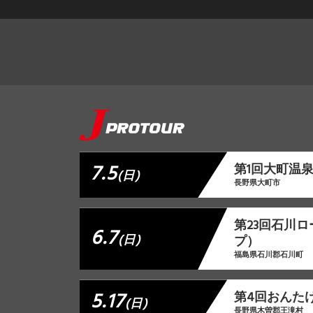
7.5
第1回大町温
(日)
長野県大町市
第23回石川
6.7
(日)
プ）
福島県石川郡石川町
5.17
第4回おんた
(日)
長野県木曽郡王滝村