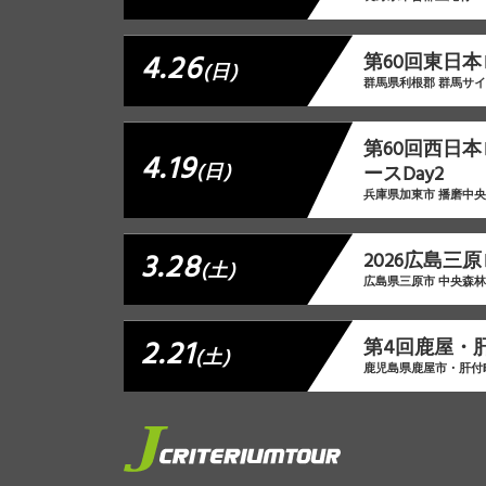
4.26
第60回東日本
(日)
群馬県利根郡 群馬サ
第60回西日
4.19
(日)
ースDay2
兵庫県加東市 播磨中
3.28
2026広島三
(土)
広島県三原市 中央森
2.21
第4回鹿屋・
(土)
鹿児島県鹿屋市・肝付