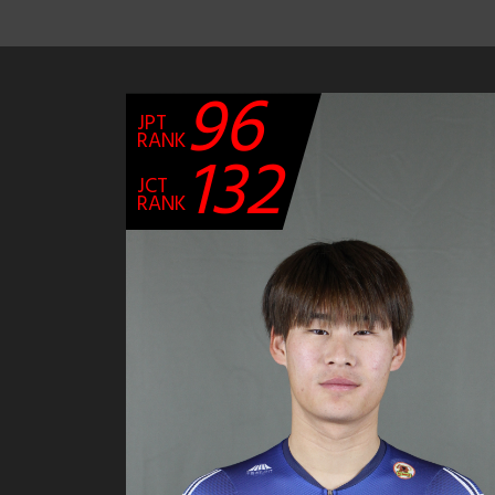
96
JPT
RANK
132
JCT
RANK