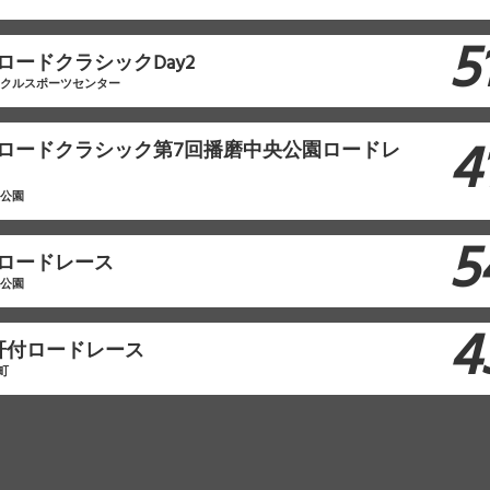
5
ロードクラシックDay2
イクルスポーツセンター
4
本ロードクラシック第7回播磨中央公園ロードレ
央公園
5
原ロードレース
林公園
4
肝付ロードレース
町