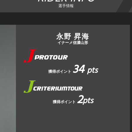
選手情報
永野 昇海
イナーメ信濃山形
34
pts
獲得ポイント
2
pts
獲得ポイント