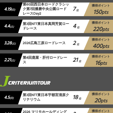
第60回西日本ロードクラシッ
獲得ポイント
7
4.19
ク第7回播磨中央公園ロード
150
(日)
位
pts
レースDay2
獲得ポイント
第3回NTT東日本真岡芳賀ロー
4
4.4
220
(土)
ドレース
位
pts
獲得ポイント
2
3.28
2026広島三原ロードレース
400
(土)
位
pts
獲得ポイント
第4回鹿屋・肝付ロードレー
21
2.21
16
(土)
ス
位
pts
獲得ポイント
第3回NTT東日本宇都宮清原ク
18
4.5
20
(日)
リテリウム
位
pts
獲得ポイント
2026 マリモホールディング