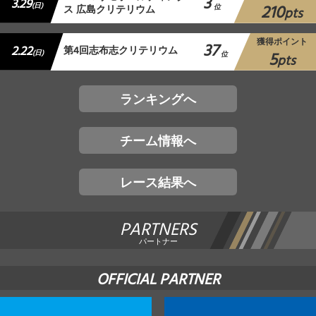
3
3.29
210
(日)
ス 広島クリテリウム
位
pts
獲得ポイント
37
2.22
第4回志布志クリテリウム
5
(日)
位
pts
ランキングへ
チーム情報へ
レース結果へ
PARTNERS
パートナー
OFFICIAL PARTNER