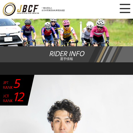
×
一般社団法人
全日本実業団自転車競技連盟
ニュース
レース日程
RIDER INFO
ランキング
選手情報
レース結果
5
JPT
チーム・選手
RANK
12
JCT
競技ガイド
RANK
加盟・登録
エントリー