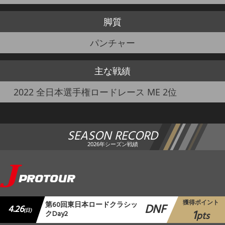
脚質
パンチャー
主な戦績
2022 全日本選手権ロードレース ME 2位
SEASON RECORD
2026年シーズン戦績
獲得ポイント
第60回東日本ロードクラシッ
DNF
4.26
1
(日)
クDay2
pts