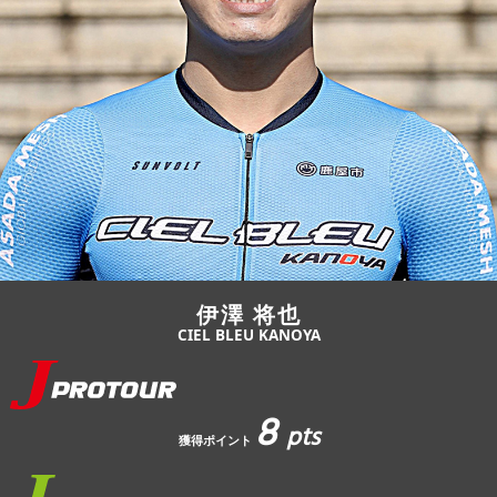
JBCF ROAD SERIESとは
伊澤 将也
CIEL BLEU KANOYA
8
pts
獲得ポイント