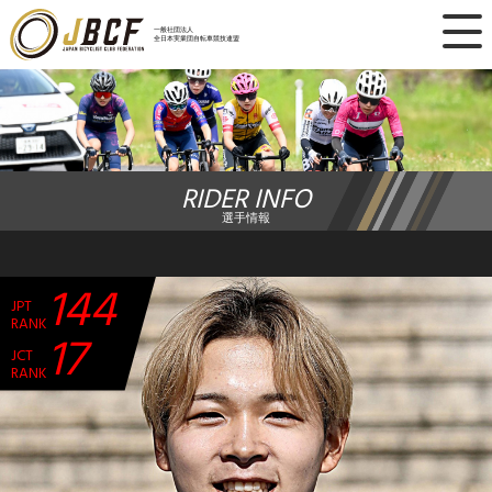
×
一般社団法人
全日本実業団自転車競技連盟
ニュース
レース日程
RIDER INFO
ランキング
選手情報
レース結果
144
JPT
チーム・選手
RANK
17
JCT
競技ガイド
RANK
加盟・登録
エントリー