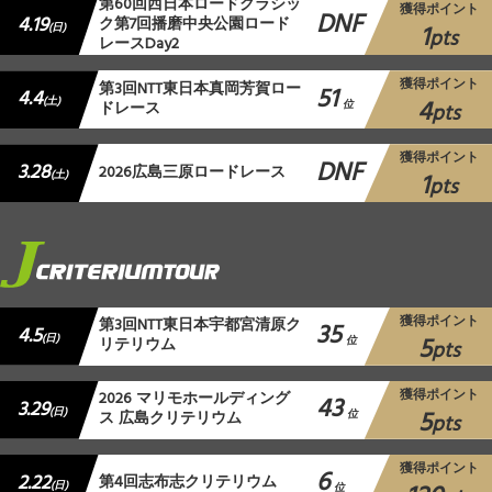
第60回西日本ロードクラシッ
獲得ポイント
DNF
4.19
ク第7回播磨中央公園ロード
1
(日)
pts
レースDay2
獲得ポイント
第3回NTT東日本真岡芳賀ロー
51
4.4
4
(土)
ドレース
位
pts
獲得ポイント
DNF
3.28
2026広島三原ロードレース
1
(土)
pts
獲得ポイント
第3回NTT東日本宇都宮清原ク
35
4.5
5
(日)
リテリウム
位
pts
獲得ポイント
2026 マリモホールディング
43
3.29
5
(日)
ス 広島クリテリウム
位
pts
獲得ポイント
6
2.22
第4回志布志クリテリウム
(日)
位