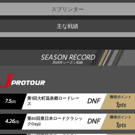
スプリンター
主な戦績
SEASON RECORD
2026年シーズン戦績
獲得ポイント
第1回大町温泉郷ロードレー
DNF
7.5
1
(日)
ス
pts
獲得ポイント
第60回東日本ロードクラシッ
DNF
4.26
1
(日)
クDay2
pts