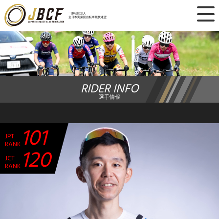
×
一般社団法人
全日本実業団自転車競技連盟
ニュース
レース日程
RIDER INFO
ランキング
選手情報
レース結果
101
JPT
チーム・選手
RANK
120
JCT
競技ガイド
RANK
加盟・登録
エントリー