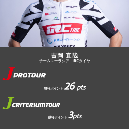
JBCF ROAD SERIESとは
吉岡 直哉
チームユーラシア - iRCタイヤ
26
pts
獲得ポイント
3
pts
獲得ポイント