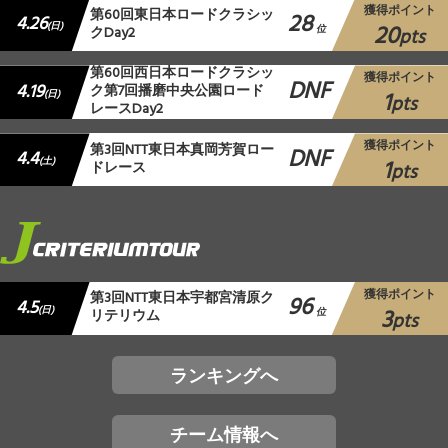
獲得ポイント
第60回東日本ロードクラシッ
28
4.26
20
(日)
クDay2
位
pts
第60回西日本ロードクラシッ
獲得ポイント
DNF
4.19
ク第7回播磨中央公園ロード
1
(日)
pts
レースDay2
獲得ポイント
第3回NTT東日本真岡芳賀ロー
DNF
4.4
1
(土)
ドレース
pts
獲得ポイント
第3回NTT東日本宇都宮清原ク
96
4.5
3
(日)
リテリウム
位
pts
ランキングへ
チーム情報へ