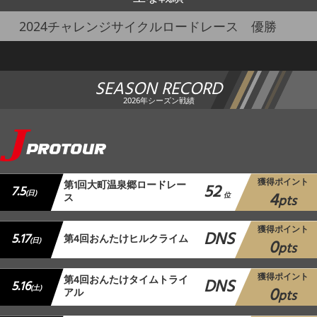
2024チャレンジサイクルロードレース 優勝
SEASON RECORD
2026年シーズン戦績
獲得ポイント
第1回大町温泉郷ロードレー
52
7.5
4
(日)
ス
位
pts
獲得ポイント
DNS
5.17
第4回おんたけヒルクライム
0
(日)
pts
獲得ポイント
第4回おんたけタイムトライ
DNS
5.16
0
(土)
アル
pts