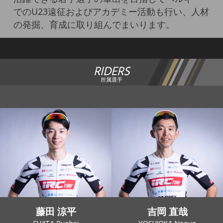
でのU23遠征およびアカデミー活動も行い、人材
の発掘、育成に取り組んでまいります。
RIDERS
所属選手
藤田 涼平
吉岡 直哉