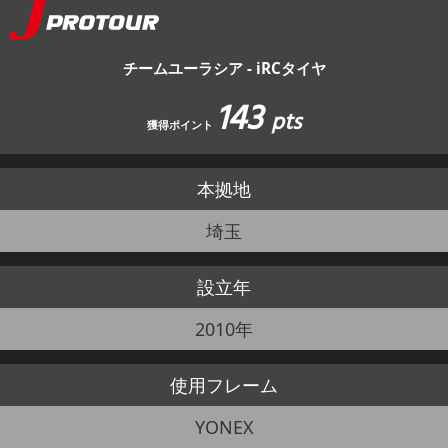
JBCF ROAD SERIESとは
チームユーラシア - iRCタイヤ
143
pts
獲得ポイント
本拠地
埼玉
設立年
2010年
使用
フレーム
YONEX