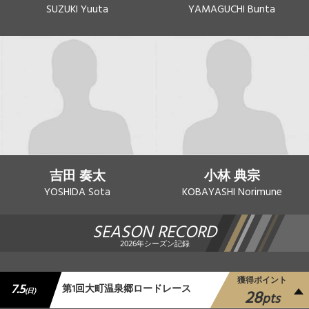
SUZUKI Yuuta
YAMAGUCHI Bunta
吉田 奏太
小林 典宗
YOSHIDA Sota
KOBAYASHI Norimune
SEASON RECORD
2026年シーズン記録
獲得ポイント
7.5
第1回大町温泉郷ロードレース
28
(日)
pts