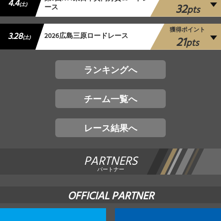
4.4
32
(土)
ース
pts
獲得ポイント
3.28
2026広島三原ロードレース
21
(土)
pts
ランキングへ
チーム一覧へ
レース結果へ
PARTNERS
パートナー
OFFICIAL PARTNER