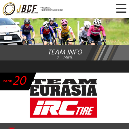
×
一般社団法人
全日本実業団自転車競技連盟
ニュース
レース日程
TEAM INFO
ランキング
チーム情報
レース結果
20
チーム・選手
RANK
競技ガイド
加盟・登録
エントリー