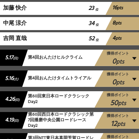
16
加藤 快介
23
pts
位
8
中尾 涼介
34
pts
位
4
吉岡 直哉
52
pts
位
獲得ポイント
5.17
第4回おんたけヒルクライム
0
(日)
pts
獲得ポイント
5.16
第4回おんたけタイムトライアル
0
(土)
pts
獲得ポイント
第60回東日本ロードクラシック
4.26
50
(日)
Day2
pts
第60回西日本ロードクラシック第
獲得ポイント
4.19
7回播磨中央公園ロードレース
12
(日)
pts
Day2
獲得ポイント
第3回NTT東日本真岡芳賀ロードレ