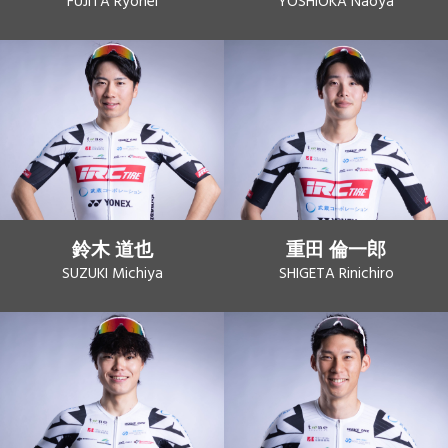
FUJITA Ryohei
YOSHIOKA Naoya
鈴木 道也
重田 倫一郎
SUZUKI Michiya
SHIGETA Rinichiro