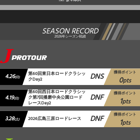
SEASON RECORD
2026年シーズン戦績
獲得ポイント
第60回東日本ロードクラシッ
DNS
4.26
0
(日)
クDay2
pts
第60回西日本ロードクラシッ
獲得ポイント
DNF
4.19
ク第7回播磨中央公園ロード
1
(日)
pts
レースDay2
獲得ポイント
DNF
3.28
2026広島三原ロードレース
1
(土)
pts