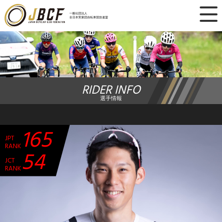
×
一般社団法人
全日本実業団自転車競技連盟
ニュース
レース日程
RIDER INFO
ランキング
選手情報
レース結果
165
JPT
チーム・選手
RANK
54
JCT
競技ガイド
RANK
加盟・登録
エントリー