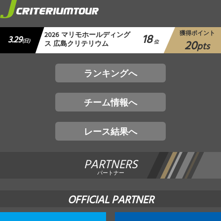
獲得ポイント
2026 マリモホールディング
18
3.29
20
(日)
ス 広島クリテリウム
位
pts
ランキングへ
チーム情報へ
レース結果へ
PARTNERS
パートナー
OFFICIAL PARTNER