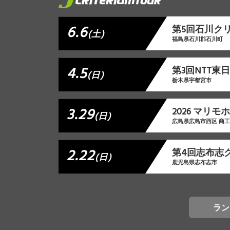
6.6
第5回石川ク
(土)
福島県石川郡石川町
4.5
第3回NTT
(日)
栃木県宇都宮市
3.29
2026 マリ
(日)
広島県広島市西区 商
2.22
第4回志布志
(日)
鹿児島県志布志市
ラン