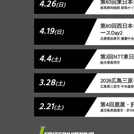
4.26
第60回東日本
(日)
群馬県利根郡 群馬サ
第60回西日
4.19
(日)
ースDay2
兵庫県加東市 播磨中
4.4
第3回NTT
(土)
栃木県真岡市
3.28
2026広島三
(土)
広島県三原市 中央森
2.21
第4回鹿屋・
(土)
鹿児島県鹿屋市・肝付