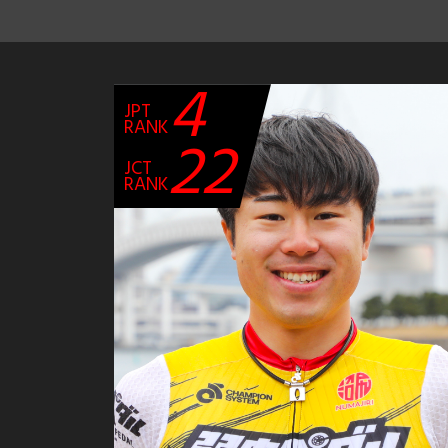
4
JPT
RANK
22
JCT
RANK