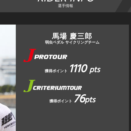
選手情報
馬場 慶三郎
弱虫ペダル サイクリングチーム
1110
pts
獲得ポイント
76
pts
獲得ポイント