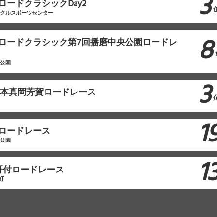
3
ロードクラシックDay2
イクルスポーツセンター
8
本ロードクラシック第7回播磨中央公園ロードレ
央公園
3
東日本真岡芳賀ロードレース
1
原ロードレース
林公園
1
肝付ロードレース
町