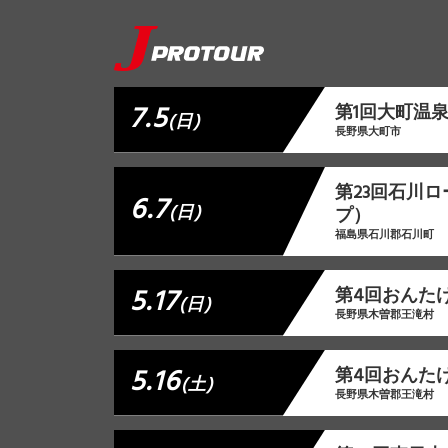
7.5
第1回大町温
(日)
長野県大町市
第23回石川
6.7
(日)
プ）
福島県石川郡石川町
5.17
第4回おんた
(日)
長野県木曽郡王滝村
5.16
第4回おんた
(土)
長野県木曽郡王滝村