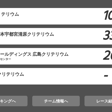
1
リテリウム
3
東日本宇都宮清原クリテリウム
2
モホールディングス 広島クリテリウム
工センター
-
クリテリウム
キングへ
チーム情報へ
レース