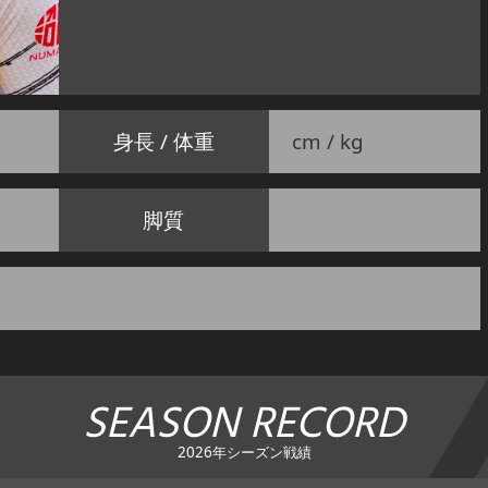
身長 / 体重
cm / kg
脚質
SEASON RECORD
2026年シーズン戦績