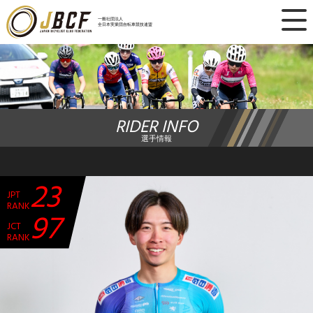
×
一般社団法人
全日本実業団自転車競技連盟
ニュース
レース日程
RIDER INFO
ランキング
選手情報
レース結果
23
JPT
チーム・選手
RANK
97
JCT
競技ガイド
RANK
加盟・登録
エントリー