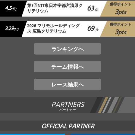
獲得ポイント
第3回NTT東日本宇都宮清原ク
63
4.5
3
(日)
リテリウム
位
pts
獲得ポイント
2026 マリモホールディング
69
3.29
3
(日)
ス 広島クリテリウム
位
pts
ランキングへ
チーム情報へ
レース結果へ
PARTNERS
パートナー
OFFICIAL PARTNER