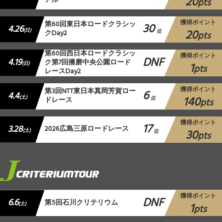
20
アル
pts
獲得ポイント
第60回東日本ロードクラシッ
30
4.26
20
(日)
クDay2
位
pts
第60回西日本ロードクラシッ
獲得ポイント
DNF
4.19
ク第7回播磨中央公園ロード
1
(日)
pts
レースDay2
獲得ポイント
第3回NTT東日本真岡芳賀ロー
6
4.4
140
(土)
ドレース
位
pts
獲得ポイント
17
3.28
2026広島三原ロードレース
30
(土)
位
pts
獲得ポイント
DNF
6.6
第5回石川クリテリウム
1
(土)
pts