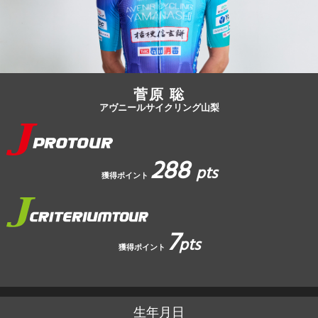
JBCF ROAD SERIESとは
菅原 聡
アヴニールサイクリング山梨
288
pts
獲得ポイント
7
pts
獲得ポイント
生年月日