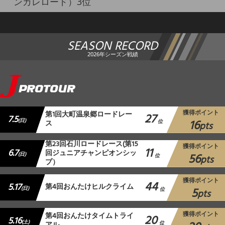
ンカレロード）3位
SEASON RECORD
2026年シーズン戦績
獲得ポイント
第1回大町温泉郷ロードレー
27
7.5
16
(日)
ス
位
pts
第23回石川ロードレース(第15
獲得ポイント
11
6.7
回ジュニアチャンピオンシッ
56
(日)
位
pts
プ）
獲得ポイント
44
5.17
第4回おんたけヒルクライム
5
(日)
位
pts
獲得ポイント
第4回おんたけタイムトライ
20
5.16
(土)
位