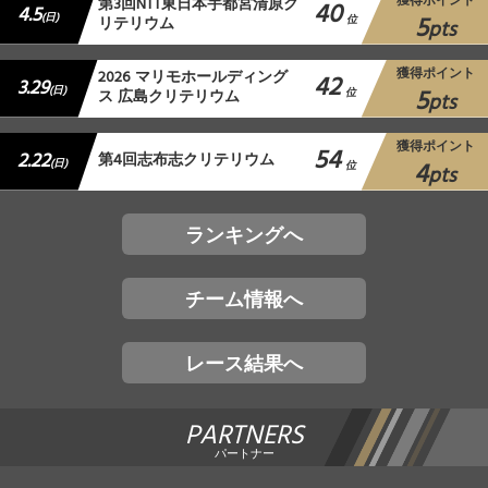
獲得ポイント
第3回NTT東日本宇都宮清原ク
40
4.5
5
(日)
リテリウム
位
pts
獲得ポイント
2026 マリモホールディング
42
3.29
5
(日)
ス 広島クリテリウム
位
pts
獲得ポイント
54
2.22
第4回志布志クリテリウム
4
(日)
位
pts
ランキングへ
チーム情報へ
レース結果へ
PARTNERS
パートナー