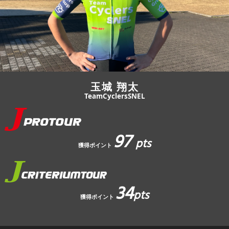
JBCF ROAD SERIESとは
玉城 翔太
TeamCyclersSNEL
97
pts
獲得ポイント
34
pts
獲得ポイント