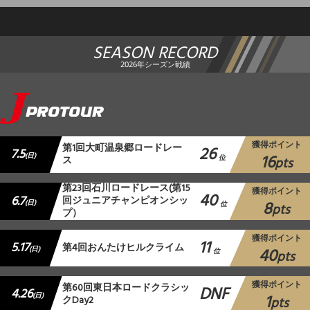
SEASON RECORD
2026年シーズン戦績
獲得ポイント
第1回大町温泉郷ロードレー
26
7.5
16
(日)
ス
位
pts
第23回石川ロードレース(第15
獲得ポイント
40
6.7
回ジュニアチャンピオンシッ
8
(日)
位
pts
プ）
獲得ポイント
11
5.17
第4回おんたけヒルクライム
40
(日)
位
pts
獲得ポイント
第60回東日本ロードクラシッ
DNF
4.26
1
(日)
クDay2
pts