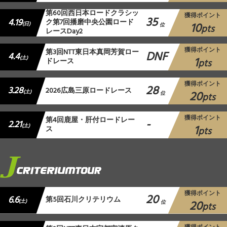
第60回西日本ロードクラシッ
獲得ポイント
35
4.19
ク第7回播磨中央公園ロード
10
(日)
位
pts
レースDay2
獲得ポイント
第3回NTT東日本真岡芳賀ロー
DNF
4.4
1
(土)
ドレース
pts
獲得ポイント
28
3.28
2026広島三原ロードレース
20
(土)
位
pts
獲得ポイント
第4回鹿屋・肝付ロードレー
-
2.21
1
(土)
ス
pts
獲得ポイント
20
6.6
第5回石川クリテリウム
20
(土)
位
pts