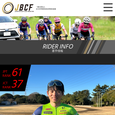
×
一般社団法人
全日本実業団自転車競技連盟
ニュース
レース日程
RIDER INFO
ランキング
選手情報
レース結果
61
JPT
チーム・選手
RANK
37
JCT
競技ガイド
RANK
加盟・登録
エントリー