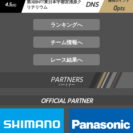
獲得ポイント
第3回NTT東日本宇都宮清原ク
DNS
4.5
0
(日)
リテリウム
pts
ランキングへ
チーム情報へ
レース結果へ
PARTNERS
パートナー
OFFICIAL PARTNER