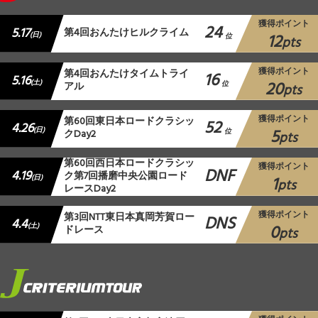
獲得ポイント
24
5.17
第4回おんたけヒルクライム
12
(日)
位
pts
獲得ポイント
第4回おんたけタイムトライ
16
5.16
20
(土)
アル
位
pts
獲得ポイント
第60回東日本ロードクラシッ
52
4.26
5
(日)
クDay2
位
pts
第60回西日本ロードクラシッ
獲得ポイント
DNF
4.19
ク第7回播磨中央公園ロード
1
(日)
pts
レースDay2
獲得ポイント
第3回NTT東日本真岡芳賀ロー
DNS
4.4
0
(土)
ドレース
pts