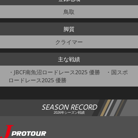
鳥取
脚質
クライマー
主な戦績
・JBCF南魚沼ロードレース2025 優勝 ・国スポ
ロードレース2025 優勝
SEASON RECORD
2026年シーズン戦績