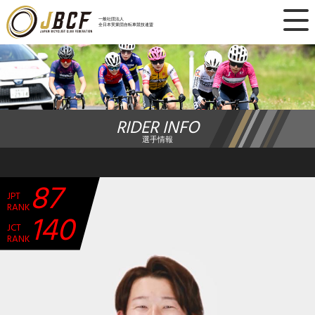
×
一般社団法人
全日本実業団自転車競技連盟
ニュース
レース日程
RIDER INFO
ランキング
選手情報
レース結果
87
JPT
チーム・選手
RANK
140
JCT
競技ガイド
RANK
加盟・登録
エントリー